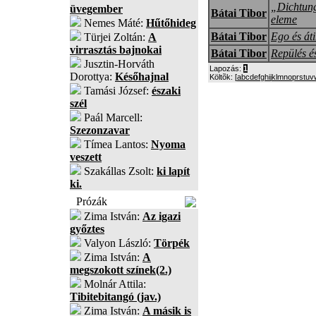
„Dichtung
üvegember
Bátai Tibor
eleme
Nemes Máté:
Hűtőhideg
Bátai Tibor
Ego és áti
Türjei Zoltán:
A
virrasztás bajnokai
Bátai Tibor
Repülés és
Jusztin-Horváth
Lapozás:
1
Dorottya:
Későhajnal
Költõk: [
a
b
c
d
e
f
g
h
i
j
k
l
m
n
o
p
r
s
t
u
v
Tamási József:
északi
szél
Paál Marcell:
Szezonzavar
Tímea Lantos:
Nyoma
veszett
Szakállas Zsolt:
ki lapít
ki.
Prózák
Zima István:
Az igazi
győztes
Valyon László:
Törpék
Zima István:
A
megszokott színek(2.)
Molnár Attila:
Tibitebitangó (jav.)
Zima István:
A másik is