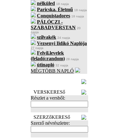
nélküled
18 napja
Paricska. Életmű
18 napja
Conquistadores
18 napja
PÁLÓCZI -
SZABADVERSTAN
20
napja
szilvakék
24 napja
Vezsenyi Ildikó Naplója
27 napja
Felvil.levelek
(feladó:random)
28 napja
útinapló
32 napja
MÉGTÖBB NAPLÓ
BECENÉV
LEFOGLALÁSA
VERSKERESő
Részlet a versből:
SZERZőKERESő
Szerző névrészletre: