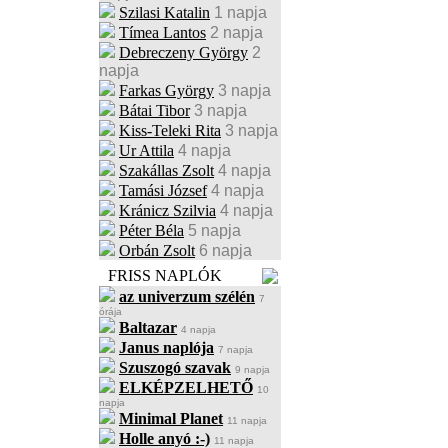
Szilasi Katalin
1 napja
Tímea Lantos
2 napja
Debreczeny György
2
napja
Farkas György
3 napja
Bátai Tibor
3 napja
Kiss-Teleki Rita
3 napja
Ur Attila
4 napja
Szakállas Zsolt
4 napja
Tamási József
4 napja
Kránicz Szilvia
4 napja
Péter Béla
5 napja
Orbán Zsolt
6 napja
FRISS NAPLÓK
az univerzum szélén
7
órája
Baltazar
4 napja
Janus naplója
7 napja
Szuszogó szavak
9 napja
ELKÉPZELHETŐ
10
napja
Minimal Planet
11 napja
Holle anyó :-)
11 napja