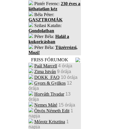
Pintér Ferenc:
230 éves a
láthatatlan kéz
Béla Péter:
GASZTROMÁK
Szilasi Katalin:
Gondolatban
Péter Béla:
Halál a
kukoricásban
Péter Béla:
Tüzérrózsi,
Mozi!
FRISS FÓRUMOK
Paál Marcell
4 órája
Zima István
9 órája
DOKK_FAQ
10 órája
Gyors & Gyilkos
12
órája
Horváth Tivadar
13
órája
Nemes Máté
15 órája
Ötvös Németh Edit
1
napja
Mórotz Krisztina
1
napja