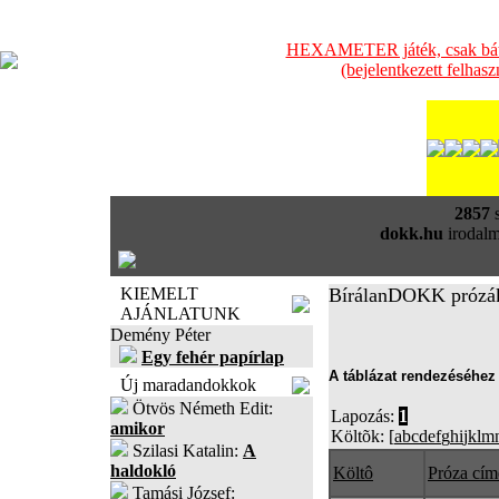
HEXAMETER játék, csak bátra
(bejelentkezett felhas
2857
s
dokk.hu
irodalm
KIEMELT
BírálanDOKK prózá
AJÁNLATUNK
Demény Péter
Egy fehér papírlap
A táblázat rendezéséhez 
Új maradandokkok
Ötvös Németh Edit:
Lapozás:
1
amikor
Költõk: [
a
b
c
d
e
f
g
h
i
j
k
l
m
Szilasi Katalin:
A
haldokló
Költô
Próza cím
Tamási József: