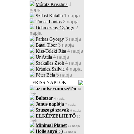
Mórotz Krisztina
1
napja
Szilasi Katalin
1 napja
Tímea Lantos
2 napja
Debreczeny György
2
napja
Farkas György
3 napja
Bátai Tibor
3 napja
Kiss-Teleki Rita
4 napja
Ur Attila
4 napja
Szakállas Zsolt
4 napja
Kránicz Szilvia
4 napja
Péter Béla
5 napja
FRISS NAPLÓK
az univerzum szélén
10
órája
Baltazar
4 napja
Janus naplója
7 napja
Szuszogó szavak
9 napja
ELKÉPZELHETŐ
10
napja
Minimal Planet
11 napja
Holle anyó :-)
11 napja