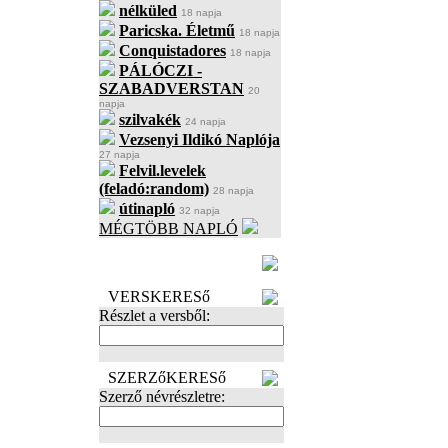
nélküled
18 napja
Paricska. Életmű
18 napja
Conquistadores
18 napja
PÁLÓCZI -
SZABADVERSTAN
20
napja
szilvakék
24 napja
Vezsenyi Ildikó Naplója
27 napja
Felvil.levelek
(feladó:random)
28 napja
útinapló
32 napja
MÉGTÖBB NAPLÓ
BECENÉV
LEFOGLALÁSA
VERSKERESő
Részlet a versből:
SZERZőKERESő
Szerző névrészletre: