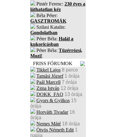
Pintér Ferenc:
230 éves a
láthatatlan kéz
Béla Péter:
GASZTROMÁK
Szilasi Katalin:
Gondolatban
Péter Béla:
Halál a
kukoricásban
Péter Béla:
Tüzérrózsi,
Mozi!
FRISS FÓRUMOK
Tikkel Lajos
8 perce
Tamási József
1 órája
Paál Marcell
7 órája
Zima István
12 órája
DOKK_FAQ
13 órája
Gyors & Gyilkos
15
órája
Horváth Tivadar
16
órája
Nemes Máté
18 órája
Ötvös Németh Edit
1
napja