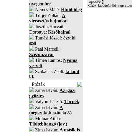
Lapozás:
1
üvegember
Költõk: [
a
b
c
d
e
f
g
h
i
j
k
l
m
n
o
p
r
s
t
u
v
Nemes Máté:
Hűtőhideg
Türjei Zoltán:
A
virrasztás bajnokai
Jusztin-Horváth
Dorottya:
Későhajnal
Tamási József:
északi
szél
Paál Marcell:
Szezonzavar
Tímea Lantos:
Nyoma
veszett
Szakállas Zsolt:
ki lapít
ki.
Prózák
Zima István:
Az igazi
győztes
Valyon László:
Törpék
Zima István:
A
megszokott színek(2.)
Molnár Attila:
Tibitebitangó (jav.)
Zima István:
A másik is