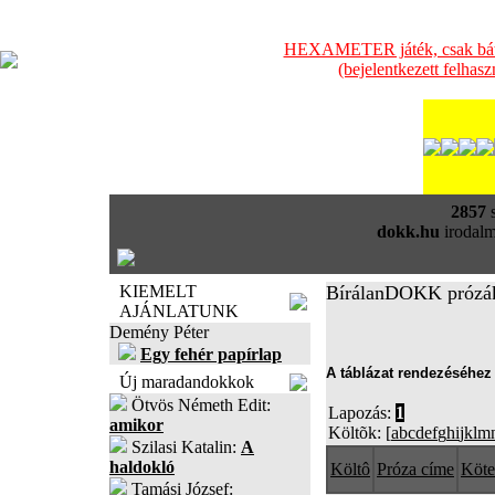
HEXAMETER játék, csak bátra
(bejelentkezett felhas
2857
s
dokk.hu
irodalm
KIEMELT
BírálanDOKK prózá
AJÁNLATUNK
Demény Péter
Egy fehér papírlap
A táblázat rendezéséhez 
Új maradandokkok
Ötvös Németh Edit:
Lapozás:
1
amikor
Költõk: [
a
b
c
d
e
f
g
h
i
j
k
l
m
Szilasi Katalin:
A
haldokló
Költô
Próza címe
Köte
Tamási József: