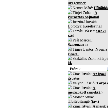
üvegember
Nemes Máté:
Hűtőhid
Türjei Zoltán:
A
virrasztás bajnokai
Jusztin-Horváth
Dorottya:
Későhajnal
Tamási József:
északi
szél
Paál Marcell:
Szezonzavar
Tímea Lantos:
Nyoma
veszett
Szakállas Zsolt:
ki lapí
ki.
Prózák
Zima István:
Az igazi
győztes
Valyon László:
Törpé
Zima István:
A
megszokott színek(2.)
Molnár Attila:
Tibitebitangó (jav.)
Zima István:
A másik i