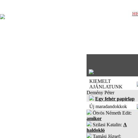
HE
KIEMELT
AJÁNLATUNK
Demény Péter
Egy fehér papírlap
Új maradandokkok
Ötvös Németh Edit:
amikor
Szilasi Katalin:
A
haldokló
Tamási József: