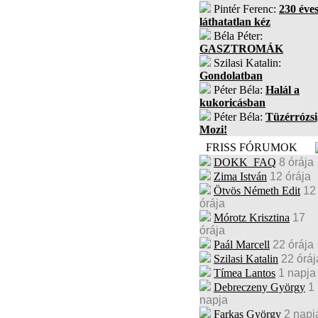
Pintér Ferenc:
230 éves
láthatatlan kéz
Béla Péter:
GASZTROMÁK
Szilasi Katalin:
Gondolatban
Péter Béla:
Halál a
kukoricásban
Péter Béla:
Tüzérrózsi
Mozi!
FRISS FÓRUMOK
DOKK_FAQ
8 órája
Zima István
12 órája
Ötvös Németh Edit
12
órája
Mórotz Krisztina
17
órája
Paál Marcell
22 órája
Szilasi Katalin
22 óráj
Tímea Lantos
1 napja
Debreczeny György
1
napja
Farkas György
2 napj