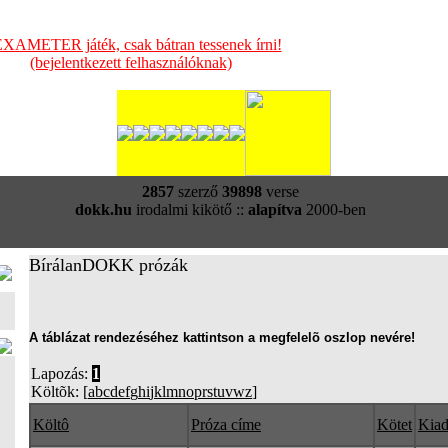
XAMETER játék, csak bátran tessenek írni!
(bejelentkezett felhasználóknak)
2857
szerző
39898
verse
dokk.hu
irodalmi kikötő ::
alapítva
2000-ben
BírálanDOKK prózák
A táblázat rendezéséhez kattintson a megfelelõ oszlop nevére!
Lapozás:
1
Költõk: [
a
b
c
d
e
f
g
h
i
j
k
l
m
n
o
p
r
s
t
u
v
w
z
]
Költô
Próza címe
Kötet
Kia