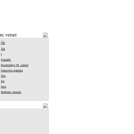
c versei
ŐK
Jók
l
Sokadik
Kosztolányi M. szerint
Genovéva ajánlása
lilis
lili
lista
Kedvenc verseim