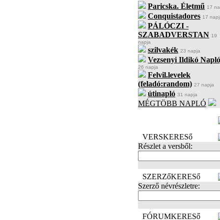
Paricska. Életmű
17 na
Conquistadores
17 napj
PÁLÓCZI -
SZABADVERSTAN
19
napja
szilvakék
23 napja
Vezsenyi Ildikó Napló
26 napja
Felvil.levelek
(feladó:random)
27 napja
útinapló
31 napja
MÉGTÖBB NAPLÓ
BECENÉV
LEFOGLALÁSA
VERSKERESő
Részlet a versből:
SZERZőKERESő
Szerző névrészletre:
FÓRUMKERESő