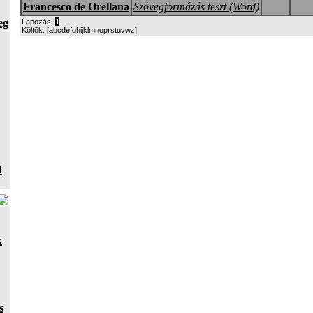
Francesco de Orellana
Szövegformázás teszt (Word)
eg
Lapozás:
1
Költõk: [
a
b
c
d
e
f
g
h
i
j
k
l
m
n
o
p
r
s
t
u
v
w
z
]
t
k
s