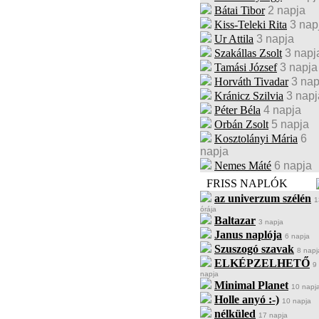
Bátai Tibor
2 napja
Kiss-Teleki Rita
3 nap
Ur Attila
3 napja
Szakállas Zsolt
3 napj
Tamási József
3 napja
Horváth Tivadar
3 nap
Kránicz Szilvia
3 napj
Péter Béla
4 napja
Orbán Zsolt
5 napja
Kosztolányi Mária
6
napja
Nemes Máté
6 napja
FRISS NAPLÓK
az univerzum szélén
1
órája
Baltazar
3 napja
Janus naplója
6 napja
Szuszogó szavak
8 napj
ELKÉPZELHETŐ
9
napja
Minimal Planet
10 napj
Holle anyó :-)
10 napja
nélküled
17 napja