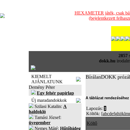
HEXAMETER játék, csak bátra
(bejelentkezett felhas
2857
s
dokk.hu
irodalm
KIEMELT
BírálanDOKK prózá
AJÁNLATUNK
Demény Péter
Egy fehér papírlap
A táblázat rendezéséhez 
Új maradandokkok
Szilasi Katalin:
A
Lapozás:
1
haldokló
Költõk: [
a
b
c
d
e
f
g
h
i
j
k
l
m
Tamási József:
üvegember
Költô
Nemes Máté:
Hűtőhideg