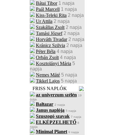
Bátai Tibor
1 napja
Paál Marcell
1 napja
Kiss-Teleki Rita
2 napja
Ur Attila
2 napja
Szakállas Zsolt
2 napja
Tamási József
2 napja
Horváth Tivadar
2 napja
Kránicz Szilvia
2 napja
Péter Béla
4 napja
Orbán Zsolt
4 napja
Kosztolányi Mária
5
napja
Nemes Máté
5 napja
Tikkel Lajos
5 napja
FRISS NAPLÓK
az univerzum szélén
19
órája
Baltazar
2 napja
Janus naplója
5 napja
Szuszogó szavak
7 napja
ELKÉPZELHETŐ
8
napja
Minimal Planet
9 napja