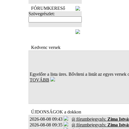
FÓRUMKERESő
Szövegrészlet:
FOTÓK
Kedvenc versek
Egyelőre a lista üres. Bővíteni a listát az egyes versek 
TOVÁBB
ÚJDONSÁGOK a dokkon
2026-08-08 09:43
új fórumbejegyzés:
Zima Istvá
2026-08-08 09:35
új fórumbejegyzés:
Zima Istvá