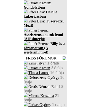
Szilasi Katalin:
Gondolatban
Péter Béla:
Halál a
kukoricásban
Péter Béla:
Tüzérrózsi,
Mozi!
Pintér Ferenc:
Asszisztens akarok lenni
(Állásinterjú)
Pintér Ferenc:
Billy és a
rózsapatron (A
westernfilmről)
FRISS FÓRUMOK
Zima István
1 órája
Szilasi Katalin
3 órája
Tímea Lantos
16 órája
Debreczeny György
16
órája
Ötvös Németh Edit
16
órája
Mórotz Krisztina
21
órája
Farkas György
1 napja