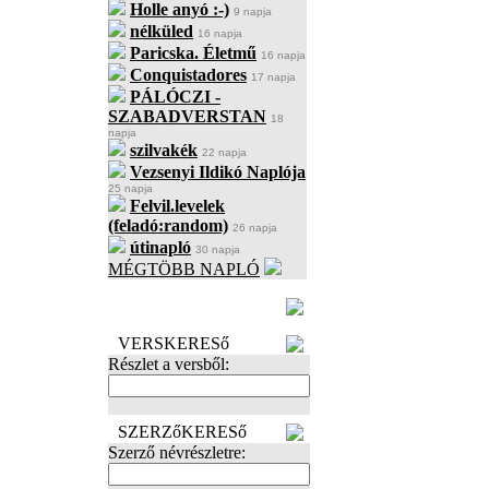
Holle anyó :-)
9 napja
nélküled
16 napja
Paricska. Életmű
16 napja
Conquistadores
17 napja
PÁLÓCZI -
SZABADVERSTAN
18
napja
szilvakék
22 napja
Vezsenyi Ildikó Naplója
25 napja
Felvil.levelek
(feladó:random)
26 napja
útinapló
30 napja
MÉGTÖBB NAPLÓ
BECENÉV
LEFOGLALÁSA
VERSKERESő
Részlet a versből:
SZERZőKERESő
Szerző névrészletre: