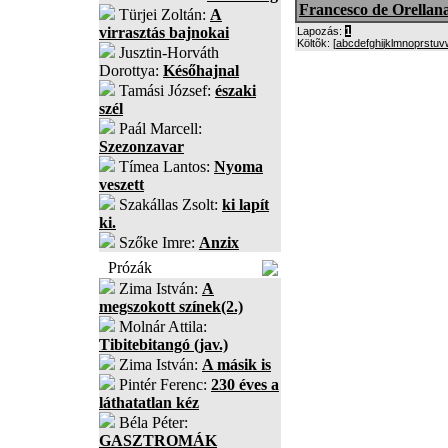
Francesco de Orellan
Türjei Zoltán:
A
virrasztás bajnokai
Lapozás:
1
Költõk: [
a
b
c
d
e
f
g
h
i
j
k
l
m
n
o
p
r
s
t
u
v
Jusztin-Horváth
Dorottya:
Későhajnal
Tamási József:
északi
szél
Paál Marcell:
Szezonzavar
Tímea Lantos:
Nyoma
veszett
Szakállas Zsolt:
ki lapít
ki.
Szőke Imre:
Anzix
Prózák
Zima István:
A
megszokott színek(2.)
Molnár Attila:
Tibitebitangó (jav.)
Zima István:
A másik is
Pintér Ferenc:
230 éves a
láthatatlan kéz
Béla Péter:
GASZTROMÁK