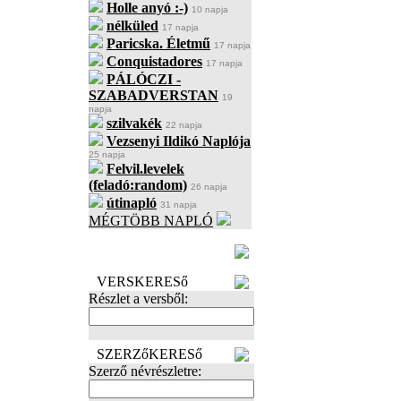
Holle anyó :-)
10 napja
nélküled
17 napja
Paricska. Életmű
17 napja
Conquistadores
17 napja
PÁLÓCZI -
SZABADVERSTAN
19
napja
szilvakék
22 napja
Vezsenyi Ildikó Naplója
25 napja
Felvil.levelek
(feladó:random)
26 napja
útinapló
31 napja
MÉGTÖBB NAPLÓ
BECENÉV
LEFOGLALÁSA
VERSKERESő
Részlet a versből:
SZERZőKERESő
Szerző névrészletre: