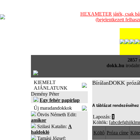
HEXAMETER játék, csak bátra
(bejelentkezett felhas
2857
s
dokk.hu
irodalm
KIEMELT
BírálanDOKK prózá
AJÁNLATUNK
Demény Péter
Egy fehér papírlap
A táblázat rendezéséhez 
Új maradandokkok
Ötvös Németh Edit:
Lapozás:
1
amikor
Költõk: [
a
b
c
d
e
f
g
h
i
j
k
l
m
Szilasi Katalin:
A
haldokló
Költô
Próza címe
Köte
Tamási József: