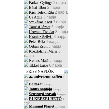
Farkas György
1 napja
Bátai Tibor
2 napja
Kiss-Teleki Rita
2 napja
Ur Attila
3 napja
Szakállas Zsolt
3 napja
Tamási József
3 napja
Horváth Tivadar
3 napja
Kránicz Szilvia
3 napja
Péter Béla
4 napja
Orbán Zsolt
5 napja
Kosztolányi Mária
5
napja
Nemes Máté
5 napja
Tikkel Lajos
6 napja
FRISS NAPLÓK
az univerzum szélén
3
órája
Baltazar
3 napja
Janus naplója
6 napja
Szuszogó szavak
8 napja
ELKÉPZELHETŐ
9
napja
Minimal Planet
10 napja