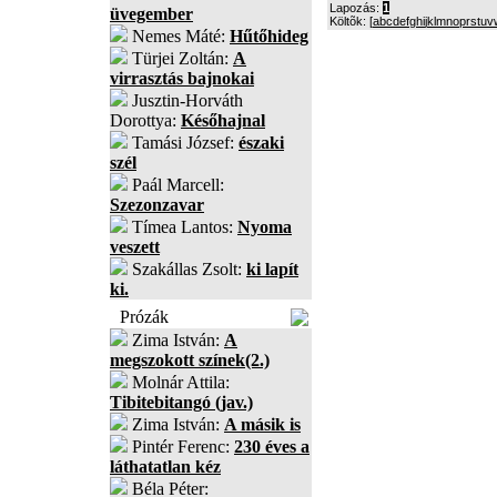
Lapozás:
1
üvegember
Költõk: [
a
b
c
d
e
f
g
h
i
j
k
l
m
n
o
p
r
s
t
u
v
Nemes Máté:
Hűtőhideg
Türjei Zoltán:
A
virrasztás bajnokai
Jusztin-Horváth
Dorottya:
Későhajnal
Tamási József:
északi
szél
Paál Marcell:
Szezonzavar
Tímea Lantos:
Nyoma
veszett
Szakállas Zsolt:
ki lapít
ki.
Prózák
Zima István:
A
megszokott színek(2.)
Molnár Attila:
Tibitebitangó (jav.)
Zima István:
A másik is
Pintér Ferenc:
230 éves a
láthatatlan kéz
Béla Péter: