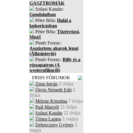
GASZTROMÁK
Szilasi Katalin:
Gondolatban
Péter Béla:
Halál a
kukoricásban
Péter Béla:
Tüzérrózsi,
Mozi!
Pintér Ferenc:
Asszisztens akarok lenni
(Állásinterjú)
Pintér Ferenc:
Billy és a
rózsapatron (A
westernfilmről)
FRISS FÓRUMOK
Zima István
2 órája
Ötvös Németh Edit
2
órája
Mórotz Krisztina
7 órája
Paál Marcell
11 órája
Szilasi Katalin
11 órája
Tímea Lantos
1 napja
Debreczeny György
1
napja