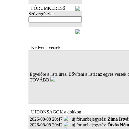
FÓRUMKERESő
Szövegrészlet:
FOTÓK
Kedvenc versek
Egyelőre a lista üres. Bővíteni a listát az egyes versek 
TOVÁBB
ÚJDONSÁGOK a dokkon
2026-08-08 20:47
új fórumbejegyzés:
Zima Istvá
2026-08-08 20:42
új fórumbejegyzés:
Ötvös Ném