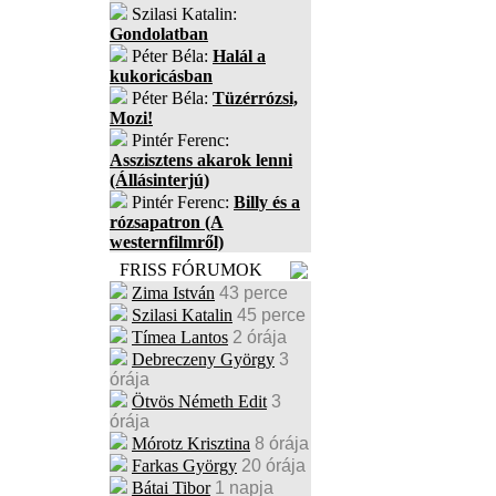
Szilasi Katalin:
Gondolatban
Péter Béla:
Halál a
kukoricásban
Péter Béla:
Tüzérrózsi,
Mozi!
Pintér Ferenc:
Asszisztens akarok lenni
(Állásinterjú)
Pintér Ferenc:
Billy és a
rózsapatron (A
westernfilmről)
FRISS FÓRUMOK
Zima István
43 perce
Szilasi Katalin
45 perce
Tímea Lantos
2 órája
Debreczeny György
3
órája
Ötvös Németh Edit
3
órája
Mórotz Krisztina
8 órája
Farkas György
20 órája
Bátai Tibor
1 napja