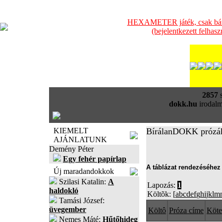
HEXAMETER játék, csak bátra
(bejelentkezett felhas
2857
s
dokk.hu
irodalm
KIEMELT
BírálanDOKK prózá
AJÁNLATUNK
Demény Péter
Egy fehér papírlap
A táblázat rendezéséhez 
Új maradandokkok
Szilasi Katalin:
A
Lapozás:
1
haldokló
Költõk: [
a
b
c
d
e
f
g
h
i
j
k
l
m
Tamási József:
üvegember
Költô
Próza címe
Köte
Nemes Máté:
Hűtőhideg