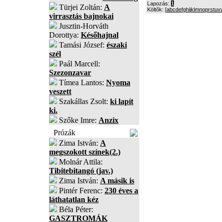
Lapozás:
1
Türjei Zoltán:
A
Költõk: [
a
b
c
d
e
f
g
h
i
j
k
l
m
n
o
p
r
s
t
u
v
virrasztás bajnokai
Jusztin-Horváth
Dorottya:
Későhajnal
Tamási József:
északi
szél
Paál Marcell:
Szezonzavar
Tímea Lantos:
Nyoma
veszett
Szakállas Zsolt:
ki lapít
ki.
Szőke Imre:
Anzix
Prózák
Zima István:
A
megszokott színek(2.)
Molnár Attila:
Tibitebitangó (jav.)
Zima István:
A másik is
Pintér Ferenc:
230 éves a
láthatatlan kéz
Béla Péter:
GASZTROMÁK