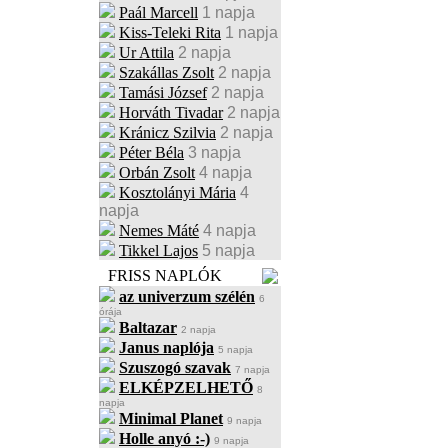
Paál Marcell
1 napja
Kiss-Teleki Rita
1 napja
Ur Attila
2 napja
Szakállas Zsolt
2 napja
Tamási József
2 napja
Horváth Tivadar
2 napja
Kránicz Szilvia
2 napja
Péter Béla
3 napja
Orbán Zsolt
4 napja
Kosztolányi Mária
4
napja
Nemes Máté
4 napja
Tikkel Lajos
5 napja
FRISS NAPLÓK
az univerzum szélén
6
órája
Baltazar
2 napja
Janus naplója
5 napja
Szuszogó szavak
7 napja
ELKÉPZELHETŐ
8
napja
Minimal Planet
9 napja
Holle anyó :-)
9 napja