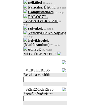
nélküled
16 napja
Paricska. Életmű
16 napja
Conquistadores
16 napja
PÁLÓCZI -
SZABADVERSTAN
18
napja
szilvakék
21 napja
Vezsenyi Ildikó Naplója
24 napja
Felvil.levelek
(feladó:random)
25 napja
útinapló
30 napja
MÉGTÖBB NAPLÓ
BECENÉV
LEFOGLALÁSA
VERSKERESő
Részlet a versből:
SZERZőKERESő
Szerző névrészletre: