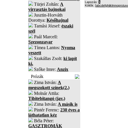
Lapozás:
1
Türjei Zoltán:
A
Költõk: [
a
b
c
d
e
f
g
h
i
j
k
l
m
n
o
p
r
s
t
u
v
virrasztás bajnokai
Jusztin-Horváth
Dorottya:
Későhajnal
Tamási József:
északi
szél
Paál Marcell:
Szezonzavar
Tímea Lantos:
Nyoma
veszett
Szakállas Zsolt:
ki lapít
ki.
Szőke Imre:
Anzix
Prózák
Zima István:
A
megszokott színek(2.)
Molnár Attila:
Tibitebitangó (jav.)
Zima István:
A másik is
Pintér Ferenc:
230 éves a
láthatatlan kéz
Béla Péter:
GASZTROMÁK