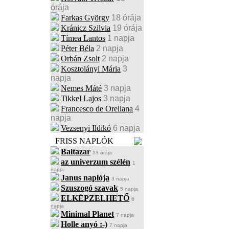
órája
Farkas György
18 órája
Kránicz Szilvia
19 órája
Tímea Lantos
1 napja
Péter Béla
2 napja
Orbán Zsolt
2 napja
Kosztolányi Mária
3
napja
Nemes Máté
3 napja
Tikkel Lajos
3 napja
Francesco de Orellana
4
napja
Vezsenyi Ildikó
6 napja
FRISS NAPLÓK
Baltazar
13 órája
az univerzum szélén
1
napja
Janus naplója
3 napja
Szuszogó szavak
5 napja
ELKÉPZELHETŐ
6
napja
Minimal Planet
7 napja
Holle anyó :-)
7 napja