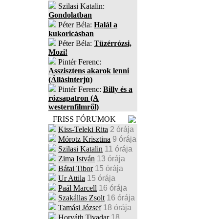
Szilasi Katalin:
Gondolatban
Péter Béla:
Halál a
kukoricásban
Péter Béla:
Tüzérrózsi,
Mozi!
Pintér Ferenc:
Asszisztens akarok lenni
(Állásinterjú)
Pintér Ferenc:
Billy és a
rózsapatron (A
westernfilmről)
FRISS FÓRUMOK
Kiss-Teleki Rita
2 órája
Mórotz Krisztina
9 órája
Szilasi Katalin
11 órája
Zima István
13 órája
Bátai Tibor
15 órája
Ur Attila
15 órája
Paál Marcell
16 órája
Szakállas Zsolt
16 órája
Tamási József
18 órája
Horváth Tivadar
18