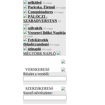
nélküled
14 napja
Paricska. Életmű
14 napja
Conquistadores
15 napja
PÁLÓCZI -
SZABADVERSTAN
16
napja
szilvakék
20 napja
Vezsenyi Ildikó Naplója
23 napja
Felvil.levelek
(feladó:random)
24 napja
útinapló
28 napja
MÉGTÖBB NAPLÓ
BECENÉV
LEFOGLALÁSA
VERSKERESő
Részlet a versből:
SZERZőKERESő
Szerző névrészletre: