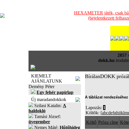
HEXAMETER játék, csak bátra
(bejelentkezett felhas
2857
s
dokk.hu
irodalm
KIEMELT
BírálanDOKK prózá
AJÁNLATUNK
Demény Péter
Egy fehér papírlap
A táblázat rendezéséhez 
Új maradandokkok
Szilasi Katalin:
A
Lapozás:
1
haldokló
Költõk: [
a
b
c
d
e
f
g
h
i
j
k
l
m
Tamási József:
üvegember
Költô
Próza címe
Köte
Nemes Máté:
Hűtőhideg