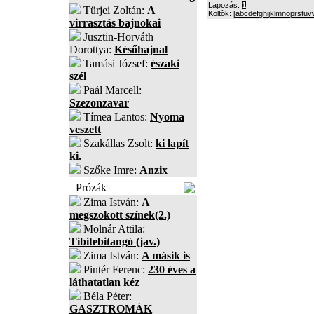
Lapozás:
1
Türjei Zoltán:
A
Költõk: [
a
b
c
d
e
f
g
h
i
j
k
l
m
n
o
p
r
s
t
u
v
virrasztás bajnokai
Jusztin-Horváth
Dorottya:
Későhajnal
Tamási József:
északi
szél
Paál Marcell:
Szezonzavar
Tímea Lantos:
Nyoma
veszett
Szakállas Zsolt:
ki lapít
ki.
Szőke Imre:
Anzix
Prózák
Zima István:
A
megszokott színek(2.)
Molnár Attila:
Tibitebitangó (jav.)
Zima István:
A másik is
Pintér Ferenc:
230 éves a
láthatatlan kéz
Béla Péter:
GASZTROMÁK