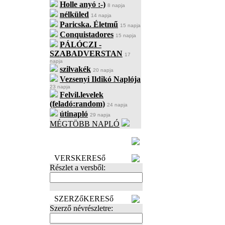
Holle anyó :-)
8 napja
nélküled
14 napja
Paricska. Életmű
15 napja
Conquistadores
15 napja
PÁLÓCZI -
SZABADVERSTAN
17
napja
szilvakék
20 napja
Vezsenyi Ildikó Naplója
23 napja
Felvil.levelek
(feladó:random)
24 napja
útinapló
29 napja
MÉGTÖBB NAPLÓ
BECENÉV
LEFOGLALÁSA
VERSKERESő
Részlet a versből:
SZERZőKERESő
Szerző névrészletre: