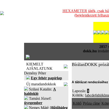
HEXAMETER játék, csak bátra
(bejelentkezett felhas
2857
s
dokk.hu
irodalm
KIEMELT
BírálanDOKK prózá
AJÁNLATUNK
Demény Péter
Egy fehér papírlap
A táblázat rendezéséhez 
Új maradandokkok
Szilasi Katalin:
A
Lapozás:
1
haldokló
Költõk: [
a
b
c
d
e
f
g
h
i
j
k
l
m
Tamási József:
üvegember
Költô
Próza címe
Köte
Nemes Máté:
Hűtőhideg