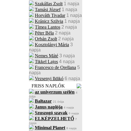
Szakállas Zsolt
1 napja
Tamási József
1 napja
Horváth Tivadar
1 napja
Kránicz Szilvia
1 napja
Tímea Lantos
2 napja
Péter Béla
2 napja
Orbán Zsolt
2 napja
Kosztolányi Mária
3
napja
Nemes Máté
3 napja
Tikkel Lajos
4 napja
Francesco de Orellana
5
napja
Vezsenyi Ildikó
6 napja
FRISS NAPLÓK
az univerzum szélén
4
órája
Baltazar
21 órája
Janus naplója
4 napja
Szuszogó szavak
6 napja
ELKÉPZELHETŐ
7
napja
Minimal Planet
8 napja