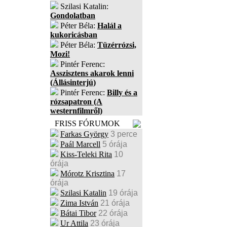
Szilasi Katalin:
Gondolatban
Péter Béla:
Halál a
kukoricásban
Péter Béla:
Tüzérrózsi,
Mozi!
Pintér Ferenc:
Asszisztens akarok lenni
(Állásinterjú)
Pintér Ferenc:
Billy és a
rózsapatron (A
westernfilmről)
FRISS FÓRUMOK
Farkas György
3 perce
Paál Marcell
5 órája
Kiss-Teleki Rita
10
órája
Mórotz Krisztina
17
órája
Szilasi Katalin
19 órája
Zima István
21 órája
Bátai Tibor
22 órája
Ur Attila
23 órája