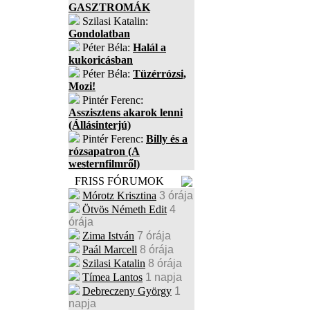
GASZTROMÁK
Szilasi Katalin:
Gondolatban
Péter Béla:
Halál a
kukoricásban
Péter Béla:
Tüzérrózsi,
Mozi!
Pintér Ferenc:
Asszisztens akarok lenni
(Állásinterjú)
Pintér Ferenc:
Billy és a
rózsapatron (A
westernfilmről)
FRISS FÓRUMOK
Mórotz Krisztina
3 órája
Ötvös Németh Edit
4
órája
Zima István
7 órája
Paál Marcell
8 órája
Szilasi Katalin
8 órája
Tímea Lantos
1 napja
Debreczeny György
1
napja