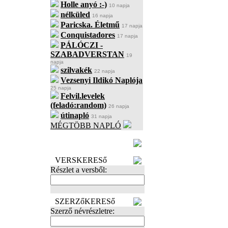
Holle anyó :-)
10 napja
nélküled
16 napja
Paricska. Életmű
17 napja
Conquistadores
17 napja
PÁLÓCZI -
SZABADVERSTAN
19
napja
szilvakék
22 napja
Vezsenyi Ildikó Naplója
25 napja
Felvil.levelek
(feladó:random)
26 napja
útinapló
31 napja
MÉGTÖBB NAPLÓ
BECENÉV
LEFOGLALÁSA
VERSKERESő
Részlet a versből:
SZERZőKERESő
Szerző névrészletre: