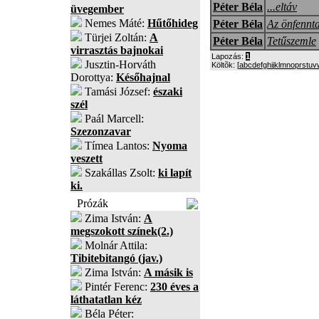
Péter Béla
...eltáv
üvegember
Nemes Máté:
Hűtőhideg
Péter Béla
Az önfennta
Türjei Zoltán:
A
Péter Béla
Tetűszemle
virrasztás bajnokai
Lapozás:
1
Jusztin-Horváth
Költõk: [
a
b
c
d
e
f
g
h
i
j
k
l
m
n
o
p
r
s
t
u
v
Dorottya:
Későhajnal
Tamási József:
északi
szél
Paál Marcell:
Szezonzavar
Tímea Lantos:
Nyoma
veszett
Szakállas Zsolt:
ki lapít
ki.
Prózák
Zima István:
A
megszokott színek(2.)
Molnár Attila:
Tibitebitangó (jav.)
Zima István:
A másik is
Pintér Ferenc:
230 éves a
láthatatlan kéz
Béla Péter: