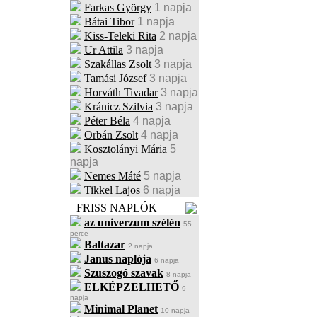
Farkas György
1 napja
Bátai Tibor
1 napja
Kiss-Teleki Rita
2 napja
Ur Attila
3 napja
Szakállas Zsolt
3 napja
Tamási József
3 napja
Horváth Tivadar
3 napja
Kránicz Szilvia
3 napja
Péter Béla
4 napja
Orbán Zsolt
4 napja
Kosztolányi Mária
5
napja
Nemes Máté
5 napja
Tikkel Lajos
6 napja
FRISS NAPLÓK
az univerzum szélén
55
perce
Baltazar
2 napja
Janus naplója
6 napja
Szuszogó szavak
8 napja
ELKÉPZELHETŐ
9
napja
Minimal Planet
10 napja