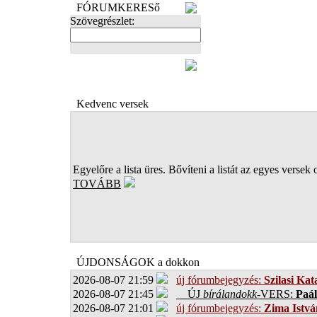
FÓRUMKERESő
Szövegrészlet:
FOTÓK
Kedvenc versek
Egyelőre a lista üres. Bővíteni a listát az egyes versek 
TOVÁBB
ÚJDONSÁGOK a dokkon
2026-08-07 21:59
új fórumbejegyzés:
Szilasi Kat
2026-08-07 21:45
ÚJ
bírálandokk
-VERS:
Paál
2026-08-07 21:01
új fórumbejegyzés:
Zima Istvá