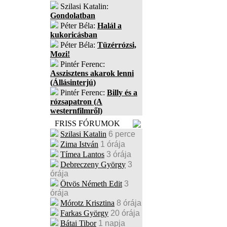
Szilasi Katalin:
Gondolatban
Péter Béla:
Halál a
kukoricásban
Péter Béla:
Tüzérrózsi,
Mozi!
Pintér Ferenc:
Asszisztens akarok lenni
(Állásinterjú)
Pintér Ferenc:
Billy és a
rózsapatron (A
westernfilmről)
FRISS FÓRUMOK
Szilasi Katalin
6 perce
Zima István
1 órája
Tímea Lantos
3 órája
Debreczeny György
3
órája
Ötvös Németh Edit
3
órája
Mórotz Krisztina
8 órája
Farkas György
20 órája
Bátai Tibor
1 napja