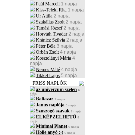
Paál Marcell
1 napja
Kiss-Teleki Rita
1 napja
Ur Attila
2 napja
Szakállas Zsolt
2 napja
Tamási József
2 napja
Horváth Tivadar
2 napja
Kránicz Szilvia
2 napja
Péter Béla
3 napja
Orbán Zsolt
4 napja
Kosztolányi Mária
4
napja
Nemes Máté
4 napja
Tikkel Lajos
5 napja
FRISS NAPLÓK
az univerzum szélén
6
órája
Baltazar
2 napja
Janus naplója
5 napja
Szuszogó szavak
7 napja
ELKÉPZELHETŐ
8
napja
Minimal Planet
9 napja
Holle anyó :-)
9 napja