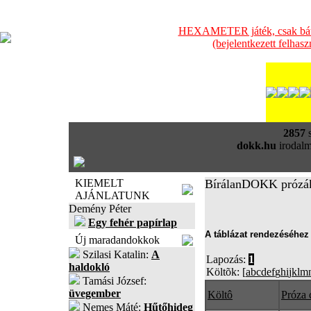
HEXAMETER játék, csak bátra
(bejelentkezett felhas
2857
s
dokk.hu
irodalm
KIEMELT
BírálanDOKK prózá
AJÁNLATUNK
Demény Péter
Egy fehér papírlap
A táblázat rendezéséhez 
Új maradandokkok
Szilasi Katalin:
A
Lapozás:
1
haldokló
Költõk: [
a
b
c
d
e
f
g
h
i
j
k
l
m
Tamási József:
üvegember
Költô
Próza 
Nemes Máté:
Hűtőhideg