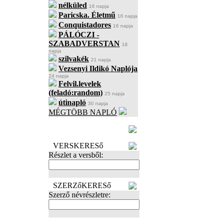
nélküled
16 napja
Paricska. Életmű
16 napja
Conquistadores
16 napja
PÁLÓCZI -
SZABADVERSTAN
18
napja
szilvakék
21 napja
Vezsenyi Ildikó Naplója
24 napja
Felvil.levelek
(feladó:random)
25 napja
útinapló
30 napja
MÉGTÖBB NAPLÓ
BECENÉV
LEFOGLALÁSA
VERSKERESő
Részlet a versből:
SZERZőKERESő
Szerző névrészletre: