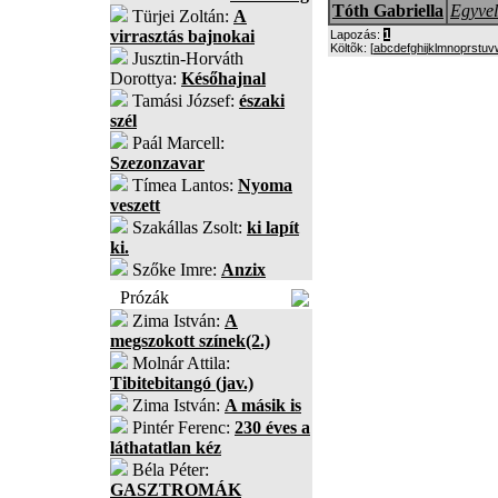
Tóth Gabriella
Egyve
Türjei Zoltán:
A
virrasztás bajnokai
Lapozás:
1
Költõk: [
a
b
c
d
e
f
g
h
i
j
k
l
m
n
o
p
r
s
t
u
v
Jusztin-Horváth
Dorottya:
Későhajnal
Tamási József:
északi
szél
Paál Marcell:
Szezonzavar
Tímea Lantos:
Nyoma
veszett
Szakállas Zsolt:
ki lapít
ki.
Szőke Imre:
Anzix
Prózák
Zima István:
A
megszokott színek(2.)
Molnár Attila:
Tibitebitangó (jav.)
Zima István:
A másik is
Pintér Ferenc:
230 éves a
láthatatlan kéz
Béla Péter:
GASZTROMÁK