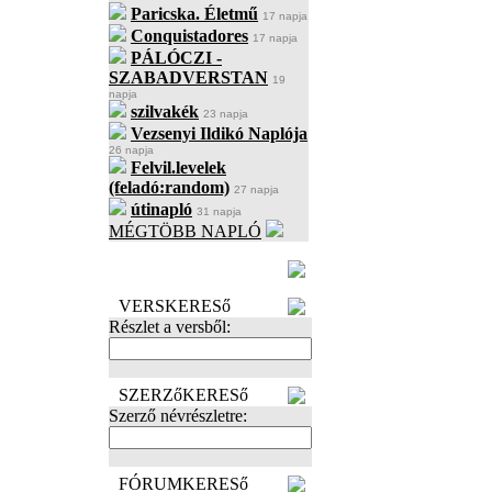
Paricska. Életmű
17 napja
Conquistadores
17 napja
PÁLÓCZI -
SZABADVERSTAN
19
napja
szilvakék
23 napja
Vezsenyi Ildikó Naplója
26 napja
Felvil.levelek
(feladó:random)
27 napja
útinapló
31 napja
MÉGTÖBB NAPLÓ
BECENÉV
LEFOGLALÁSA
VERSKERESő
Részlet a versből:
SZERZőKERESő
Szerző névrészletre:
FÓRUMKERESő