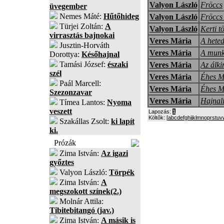
Valyon László
Fröccs
üvegember
Nemes Máté:
Hűtőhideg
Valyon László
Fröccs 
Türjei Zoltán:
A
Valyon László
Kerti t
virrasztás bajnokai
Veres Mária
A heted
Jusztin-Horváth
Veres Mária
A munk
Dorottya:
Későhajnal
Tamási József:
északi
Veres Mária
Az álkir
szél
Veres Mária
Éhes M
Paál Marcell:
Veres Mária
Éhes Mi
Szezonzavar
Veres Mária
Hajnal
Tímea Lantos:
Nyoma
veszett
Lapozás:
1
Költõk: [
a
b
c
d
e
f
g
h
i
j
k
l
m
n
o
p
r
s
t
u
v
Szakállas Zsolt:
ki lapít
ki.
Prózák
Zima István:
Az igazi
győztes
Valyon László:
Törpék
Zima István:
A
megszokott színek(2.)
Molnár Attila:
Tibitebitangó (jav.)
Zima István:
A másik is