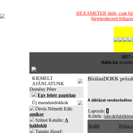
HEXAMETER játék, csak bátra
(bejelentkezett felhas
2857
s
dokk.hu
irodalm
KIEMELT
BírálanDOKK prózá
AJÁNLATUNK
Demény Péter
Egy fehér papírlap
A táblázat rendezéséhez 
Új maradandokkok
Ötvös Németh Edit:
Lapozás:
1
amikor
Költõk: [
a
b
c
d
e
f
g
h
i
j
k
l
m
Szilasi Katalin:
A
haldokló
Költô
Próza 
Tamási József: