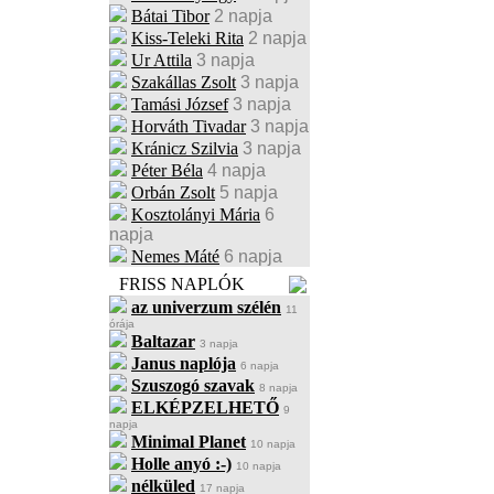
Bátai Tibor
2 napja
Kiss-Teleki Rita
2 napja
Ur Attila
3 napja
Szakállas Zsolt
3 napja
Tamási József
3 napja
Horváth Tivadar
3 napja
Kránicz Szilvia
3 napja
Péter Béla
4 napja
Orbán Zsolt
5 napja
Kosztolányi Mária
6
napja
Nemes Máté
6 napja
FRISS NAPLÓK
az univerzum szélén
11
órája
Baltazar
3 napja
Janus naplója
6 napja
Szuszogó szavak
8 napja
ELKÉPZELHETŐ
9
napja
Minimal Planet
10 napja
Holle anyó :-)
10 napja
nélküled
17 napja