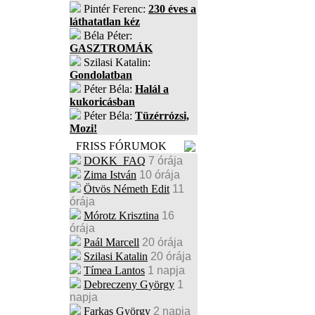
Pintér Ferenc:
230 éves a
láthatatlan kéz
Béla Péter:
GASZTROMÁK
Szilasi Katalin:
Gondolatban
Péter Béla:
Halál a
kukoricásban
Péter Béla:
Tüzérrózsi,
Mozi!
FRISS FÓRUMOK
DOKK_FAQ
7 órája
Zima István
10 órája
Ötvös Németh Edit
11
órája
Mórotz Krisztina
16
órája
Paál Marcell
20 órája
Szilasi Katalin
20 órája
Tímea Lantos
1 napja
Debreczeny György
1
napja
Farkas György
2 napja