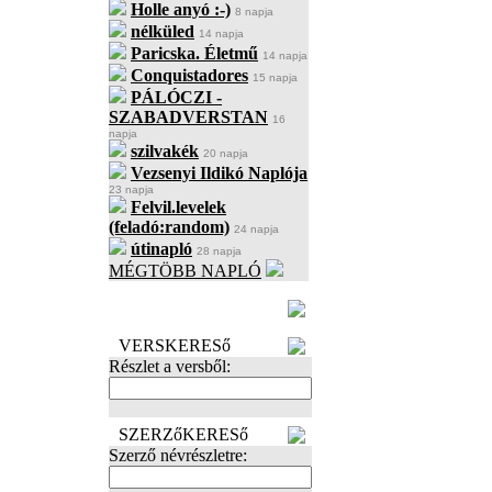
Holle anyó :-)
8 napja
nélküled
14 napja
Paricska. Életmű
14 napja
Conquistadores
15 napja
PÁLÓCZI -
SZABADVERSTAN
16
napja
szilvakék
20 napja
Vezsenyi Ildikó Naplója
23 napja
Felvil.levelek
(feladó:random)
24 napja
útinapló
28 napja
MÉGTÖBB NAPLÓ
BECENÉV
LEFOGLALÁSA
VERSKERESő
Részlet a versből:
SZERZőKERESő
Szerző névrészletre: