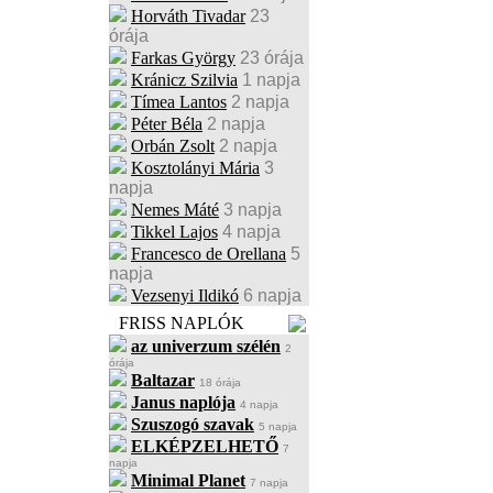
Horváth Tivadar
23
órája
Farkas György
23 órája
Kránicz Szilvia
1 napja
Tímea Lantos
2 napja
Péter Béla
2 napja
Orbán Zsolt
2 napja
Kosztolányi Mária
3
napja
Nemes Máté
3 napja
Tikkel Lajos
4 napja
Francesco de Orellana
5
napja
Vezsenyi Ildikó
6 napja
FRISS NAPLÓK
az univerzum szélén
2
órája
Baltazar
18 órája
Janus naplója
4 napja
Szuszogó szavak
5 napja
ELKÉPZELHETŐ
7
napja
Minimal Planet
7 napja