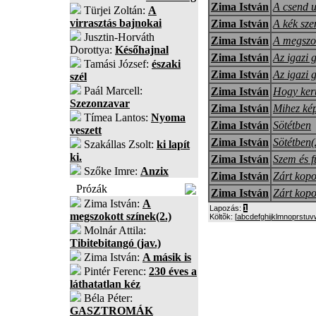
Zima István
A csend u
Türjei Zoltán:
A
virrasztás bajnokai
Zima István
A kék sz
Jusztin-Horváth
Zima István
A megszok
Dorottya:
Későhajnal
Zima István
Az igazi 
Tamási József:
északi
Zima István
Az igazi g
szél
Paál Marcell:
Zima István
Hogy ker
Szezonzavar
Zima István
Mihez kép
Tímea Lantos:
Nyoma
Zima István
Sötétben
veszett
Zima István
Sötétben(
Szakállas Zsolt:
ki lapít
ki.
Zima István
Szem és f
Szőke Imre:
Anzix
Zima István
Zárt kopo
Prózák
Zima István
Zárt kopo
Zima István:
A
Lapozás:
1
megszokott színek(2.)
Költõk: [
a
b
c
d
e
f
g
h
i
j
k
l
m
n
o
p
r
s
t
u
v
Molnár Attila:
Tibitebitangó (jav.)
Zima István:
A másik is
Pintér Ferenc:
230 éves a
láthatatlan kéz
Béla Péter:
GASZTROMÁK