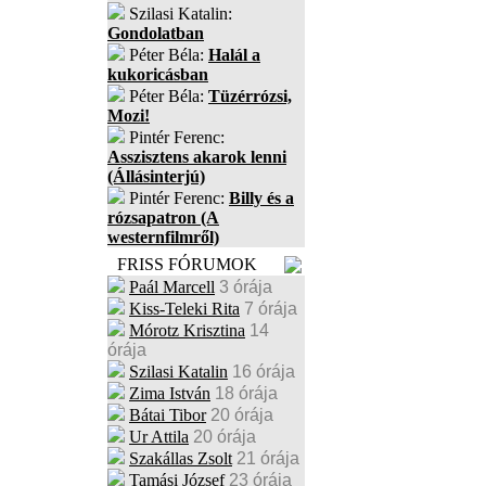
Szilasi Katalin:
Gondolatban
Péter Béla:
Halál a
kukoricásban
Péter Béla:
Tüzérrózsi,
Mozi!
Pintér Ferenc:
Asszisztens akarok lenni
(Állásinterjú)
Pintér Ferenc:
Billy és a
rózsapatron (A
westernfilmről)
FRISS FÓRUMOK
Paál Marcell
3 órája
Kiss-Teleki Rita
7 órája
Mórotz Krisztina
14
órája
Szilasi Katalin
16 órája
Zima István
18 órája
Bátai Tibor
20 órája
Ur Attila
20 órája
Szakállas Zsolt
21 órája
Tamási József
23 órája