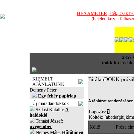
HEXAMETER játék, csak bátra
(bejelentkezett felhas
2857
s
dokk.hu
irodalm
KIEMELT
BírálanDOKK prózá
AJÁNLATUNK
Demény Péter
Egy fehér papírlap
A táblázat rendezéséhez 
Új maradandokkok
Szilasi Katalin:
A
Lapozás:
1
haldokló
Költõk: [
a
b
c
d
e
f
g
h
i
j
k
l
m
Tamási József:
üvegember
Költô
Próza cí
Nemes Máté:
Hűtőhideg