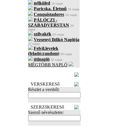
nélküled
18 napja
Paricska. Életmű
18 napja
Conquistadores
18 napja
PÁLÓCZI -
SZABADVERSTAN
20
napja
szilvakék
24 napja
Vezsenyi Ildikó Naplója
27 napja
Felvil.levelek
(feladó:random)
28 napja
útinapló
32 napja
MÉGTÖBB NAPLÓ
BECENÉV
LEFOGLALÁSA
VERSKERESő
Részlet a versből:
SZERZőKERESő
Szerző névrészletre: