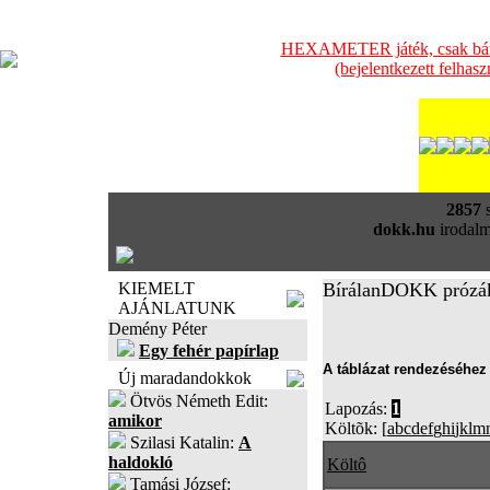
HEXAMETER játék, csak bátra
(bejelentkezett felhas
2857
s
dokk.hu
irodalm
KIEMELT
BírálanDOKK prózá
AJÁNLATUNK
Demény Péter
Egy fehér papírlap
A táblázat rendezéséhez 
Új maradandokkok
Ötvös Németh Edit:
Lapozás:
1
amikor
Költõk: [
a
b
c
d
e
f
g
h
i
j
k
l
m
Szilasi Katalin:
A
haldokló
Költô
Tamási József: