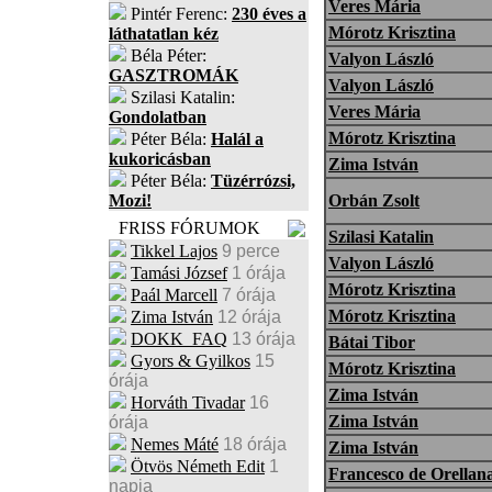
Veres Mária
Pintér Ferenc:
230 éves a
Mórotz Krisztina
láthatatlan kéz
Béla Péter:
Valyon László
GASZTROMÁK
Valyon László
Szilasi Katalin:
Veres Mária
Gondolatban
Mórotz Krisztina
Péter Béla:
Halál a
kukoricásban
Zima István
Péter Béla:
Tüzérrózsi,
Mozi!
Orbán Zsolt
FRISS FÓRUMOK
Szilasi Katalin
Tikkel Lajos
9 perce
Valyon László
Tamási József
1 órája
Mórotz Krisztina
Paál Marcell
7 órája
Mórotz Krisztina
Zima István
12 órája
DOKK_FAQ
13 órája
Bátai Tibor
Gyors & Gyilkos
15
Mórotz Krisztina
órája
Zima István
Horváth Tivadar
16
Zima István
órája
Nemes Máté
18 órája
Zima István
Ötvös Németh Edit
1
Francesco de Orellan
napja