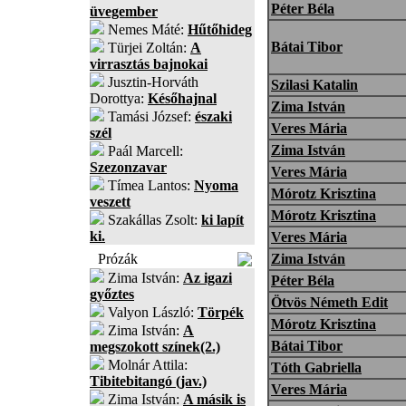
Péter Béla
üvegember
Nemes Máté:
Hűtőhideg
Bátai Tibor
Türjei Zoltán:
A
virrasztás bajnokai
Jusztin-Horváth
Szilasi Katalin
Dorottya:
Későhajnal
Zima István
Tamási József:
északi
Veres Mária
szél
Zima István
Paál Marcell:
Szezonzavar
Veres Mária
Tímea Lantos:
Nyoma
Mórotz Krisztina
veszett
Mórotz Krisztina
Szakállas Zsolt:
ki lapít
ki.
Veres Mária
Prózák
Zima István
Zima István:
Az igazi
Péter Béla
győztes
Ötvös Németh Edit
Valyon László:
Törpék
Mórotz Krisztina
Zima István:
A
Bátai Tibor
megszokott színek(2.)
Molnár Attila:
Tóth Gabriella
Tibitebitangó (jav.)
Veres Mária
Zima István:
A másik is