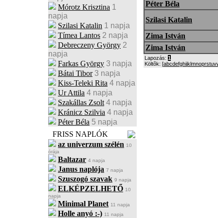
Péter Béla
Mórotz Krisztina
1
napja
Szilasi Katalin
Szilasi Katalin
1 napja
Tímea Lantos
2 napja
Zima István
Debreczeny György
2
Zima István
napja
Lapozás:
1
Farkas György
3 napja
Költõk: [
a
b
c
d
e
f
g
h
i
j
k
l
m
n
o
p
r
s
t
u
v
Bátai Tibor
3 napja
Kiss-Teleki Rita
4 napja
Ur Attila
4 napja
Szakállas Zsolt
4 napja
Kránicz Szilvia
4 napja
Péter Béla
5 napja
FRISS NAPLÓK
az univerzum szélén
10
órája
Baltazar
4 napja
Janus naplója
7 napja
Szuszogó szavak
9 napja
ELKÉPZELHETŐ
10
napja
Minimal Planet
11 napja
Holle anyó :-)
11 napja