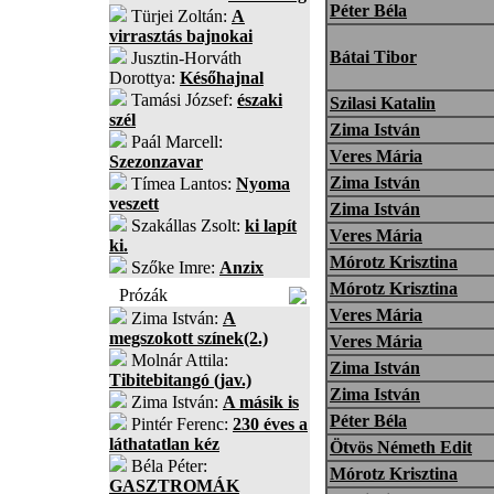
Péter Béla
Türjei Zoltán:
A
virrasztás bajnokai
Bátai Tibor
Jusztin-Horváth
Dorottya:
Későhajnal
Tamási József:
északi
Szilasi Katalin
szél
Zima István
Paál Marcell:
Veres Mária
Szezonzavar
Zima István
Tímea Lantos:
Nyoma
veszett
Zima István
Szakállas Zsolt:
ki lapít
Veres Mária
ki.
Mórotz Krisztina
Szőke Imre:
Anzix
Mórotz Krisztina
Prózák
Veres Mária
Zima István:
A
megszokott színek(2.)
Veres Mária
Molnár Attila:
Zima István
Tibitebitangó (jav.)
Zima István
Zima István:
A másik is
Péter Béla
Pintér Ferenc:
230 éves a
láthatatlan kéz
Ötvös Németh Edit
Béla Péter:
Mórotz Krisztina
GASZTROMÁK