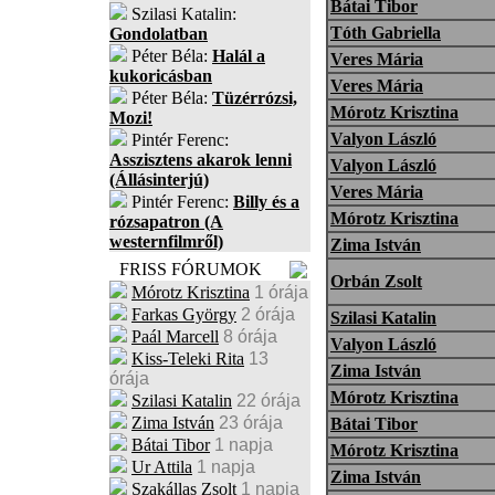
Bátai Tibor
Szilasi Katalin:
Tóth Gabriella
Gondolatban
Péter Béla:
Halál a
Veres Mária
kukoricásban
Veres Mária
Péter Béla:
Tüzérrózsi,
Mórotz Krisztina
Mozi!
Valyon László
Pintér Ferenc:
Asszisztens akarok lenni
Valyon László
(Állásinterjú)
Veres Mária
Pintér Ferenc:
Billy és a
Mórotz Krisztina
rózsapatron (A
westernfilmről)
Zima István
FRISS FÓRUMOK
Orbán Zsolt
Mórotz Krisztina
1 órája
Farkas György
2 órája
Szilasi Katalin
Paál Marcell
8 órája
Valyon László
Kiss-Teleki Rita
13
Zima István
órája
Mórotz Krisztina
Szilasi Katalin
22 órája
Zima István
23 órája
Bátai Tibor
Bátai Tibor
1 napja
Mórotz Krisztina
Ur Attila
1 napja
Zima István
Szakállas Zsolt
1 napja