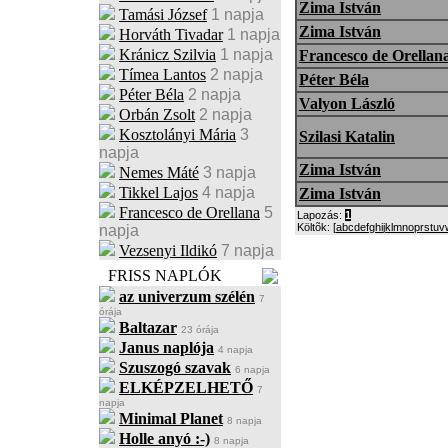
Zima István
Tamási József
1 napja
Zima István
Horváth Tivadar
1 napja
Kránicz Szilvia
1 napja
Francesco de Orellan
Tímea Lantos
2 napja
Péter Béla
Péter Béla
2 napja
Valyon László
Orbán Zsolt
2 napja
Kosztolányi Mária
3
Szilasi Katalin
napja
Zima István
Nemes Máté
3 napja
Tikkel Lajos
4 napja
Zima István
Francesco de Orellana
5
Lapozás:
1
Költõk: [
a
b
c
d
e
f
g
h
i
j
k
l
m
n
o
p
r
s
t
u
v
napja
Vezsenyi Ildikó
7 napja
FRISS NAPLÓK
az univerzum szélén
7
órája
Baltazar
23 órája
Janus naplója
4 napja
Szuszogó szavak
6 napja
ELKÉPZELHETŐ
7
napja
Minimal Planet
8 napja
Holle anyó :-)
8 napja