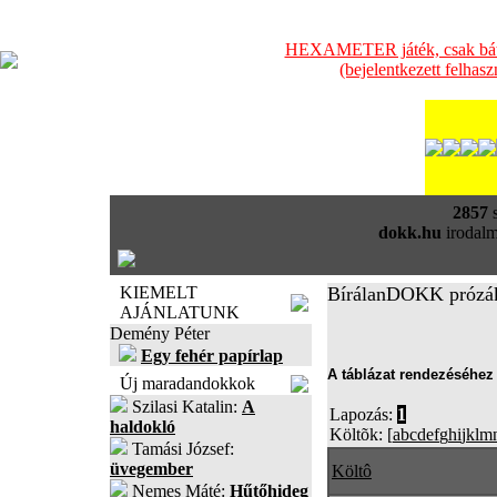
HEXAMETER játék, csak bátra
(bejelentkezett felhas
2857
s
dokk.hu
irodalm
KIEMELT
BírálanDOKK prózá
AJÁNLATUNK
Demény Péter
Egy fehér papírlap
A táblázat rendezéséhez 
Új maradandokkok
Szilasi Katalin:
A
Lapozás:
1
haldokló
Költõk: [
a
b
c
d
e
f
g
h
i
j
k
l
m
Tamási József:
üvegember
Költô
Nemes Máté:
Hűtőhideg