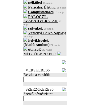
nélküled
15 napja
Paricska. Életmű
15 napja
Conquistadores
15 napja
PÁLÓCZI -
SZABADVERSTAN
17
napja
szilvakék
20 napja
Vezsenyi Ildikó Naplója
23 napja
Felvil.levelek
(feladó:random)
24 napja
útinapló
29 napja
MÉGTÖBB NAPLÓ
BECENÉV
LEFOGLALÁSA
VERSKERESő
Részlet a versből:
SZERZőKERESő
Szerző névrészletre: