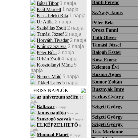
Bánfi Ferenc
Bátai Tibor
1 napja
Paál Marcell
1 napja
Sz.Nagy János
Kiss-Teleki Rita
1 napja
Ur Attila
2 napja
Péter Béla
Szakállas Zsolt
2 napja
Orosz Fanni
Tamási József
2 napja
Tóth Olivér
Horváth Tivadar
2 napja
Tamási József
Kránicz Szilvia
2 napja
Balogh Eszter
Péter Béla
3 napja
Orbán Zsolt
4 napja
Kósa Emese
Kosztolányi Mária
5
Kelemen Évi
napja
Kozma Ágnes
Nemes Máté
5 napja
Komor Zoltán
Tikkel Lajos
5 napja
Busznyák Imre
FRISS NAPLÓK
Farkas György
az univerzum szélén
16
órája
Baltazar
Szigeti György
2 napja
Janus naplója
5 napja
Szigeti György
Szuszogó szavak
7 napja
Szigeti György
ELKÉPZELHETŐ
8
napja
Tass Marianne
Minimal Planet
9 napja