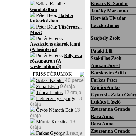
Kovács K. Sándor
Szilasi Katalin:
Gondolatban
Janáky Marianna
Péter Béla:
Halál a
Horváth Tivadar
kukoricásban
Laczkó János
Péter Béla:
Tüzérrózsi,
Mozi!
Szájbely Zsolt
Pintér Ferenc:
Asszisztens akarok lenni
(Állásinterjú)
Pataki Lili
Pintér Ferenc:
Billy és a
Szakállas Zsolt
rózsapatron (A
Áncsán József
westernfilmről)
Kacskovics Attila
FRISS FÓRUMOK
Farkas Péter
Szilasi Katalin
40 perce
Zima István
9 órája
Vajdics Anikó
Tímea Lantos
12 órája
Gyurcsi - Zalán Györ
Debreczeny György
13
Lukács László
órája
Zsuzsanna Grande
Ötvös Németh Edit
13
órája
Bara Anna
Mórotz Krisztina
18
Bara Anna
órája
Zsuzsanna Grande
Farkas György
1 napja