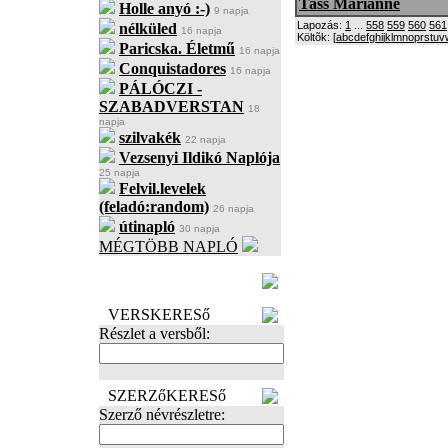
Tass Marianne
Holle anyó :-)
9 napja
Lapozás:
1
...
558
559
560
561
nélküled
16 napja
Költõk: [
a
b
c
d
e
f
g
h
i
j
k
l
m
n
o
p
r
s
t
u
v
Paricska. Életmű
16 napja
Conquistadores
16 napja
PÁLÓCZI -
SZABADVERSTAN
18
napja
szilvakék
22 napja
Vezsenyi Ildikó Naplója
25 napja
Felvil.levelek
(feladó:random)
26 napja
útinapló
30 napja
MÉGTÖBB NAPLÓ
BECENÉV
LEFOGLALÁSA
VERSKERESő
Részlet a versből:
SZERZőKERESő
Szerző névrészletre: