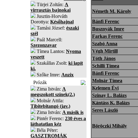
Türjei Zoltán:
A
virrasztás bajnokai
Németh M. Károly
Jusztin-Horváth
Bánfi Ferenc
Dorottya:
Későhajnal
Tamási József:
északi
Busznyák Imre
szél
Farkas Ferenc
Paál Marcell:
Szabó Anna
Szezonzavar
Végh Mirtill
Tímea Lantos:
Nyoma
veszett
Tóth János
Szakállas Zsolt:
ki lapít
Schilli Tímea
ki.
Bánfi Ferenc
Szőke Imre:
Anzix
Molnár Tímea
Prózák
Kelemen Évi
Zima István:
A
megszokott színek(2.)
Szinay L. Balázs
Molnár Attila:
Kántáss K. Balázs
Tibitebitangó (jav.)
Seres László
Zima István:
A másik is
Pintér Ferenc:
230 éves a
láthatatlan kéz
Böröczki Mihály
Béla Péter:
GASZTROMÁK