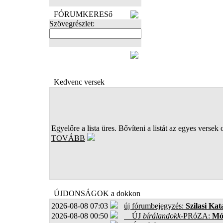
FÓRUMKERESő
Szövegrészlet:
FOTÓK
Kedvenc versek
Egyelőre a lista üres. Bővíteni a listát az egyes versek 
TOVÁBB
ÚJDONSÁGOK a dokkon
2026-08-08 07:03
új fórumbejegyzés:
Szilasi Kat
2026-08-08 00:50
ÚJ
bírálandokk
-PRóZA:
Mór