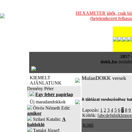
HEXAMETER játék, csak bátra
(bejelentkezett felhas
2857
s
dokk.hu
irodalm
KIEMELT
MulanDOKK versek
AJÁNLATUNK
Demény Péter
Egy fehér papírlap
A táblázat rendezéséhez kat
Új maradandokkok
Ötvös Németh Edit:
Lapozás:
1
2
3
4
5
6
7
8
9
amikor
Költõk: [
a
b
c
d
e
f
g
h
i
j
k
l
m
n
o
Szilasi Katalin:
A
haldokló
Költô
Tamási József: