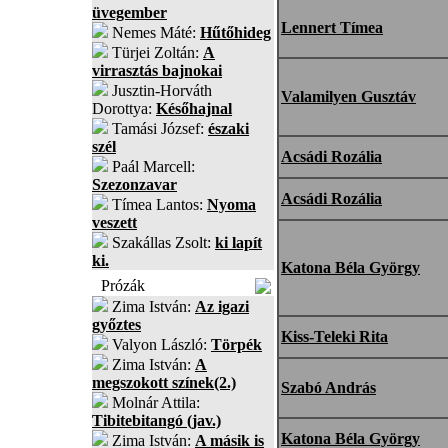
üvegember
Lennert Tímea
Nemes Máté:
Hűtőhideg
Türjei Zoltán:
A
virrasztás bajnokai
Jusztin-Horváth
Valamilyen Gusztáv
Dorottya:
Későhajnal
Tamási József:
északi
szél
Acsádi Rozália
Paál Marcell:
Szezonzavar
Acsádi Rozália
Tímea Lantos:
Nyoma
veszett
Szakállas Zsolt:
ki lapít
ki.
Katona Béla György
Prózák
Zima István:
Az igazi
győztes
Kiss-Teleki Rita
Valyon László:
Törpék
Zima István:
A
megszokott színek(2.)
Szabó András
Molnár Attila:
Tibitebitangó (jav.)
Katona Béla György
Zima István:
A másik is