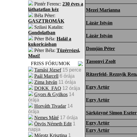
Pintér Ferenc:
230 éves a
láthatatlan kéz
Mezei Marianna
Béla Péter:
GASZTROMÁK
Lázár István
Szilasi Katalin:
Gondolatban
Lázár István
Péter Béla:
Halál a
kukoricásban
Domján Péter
Péter Béla:
Tüzérrózsi,
Mozi!
Tassonyi Zsolt
FRISS FÓRUMOK
Tamási József
15 perce
Ritzerfeld- Reznyik Ren
Paál Marcell
6 órája
Zima István
11 órája
Egry Artúr
DOKK_FAQ
12 órája
Gyors & Gyilkos
14
órája
Egry Artúr
Horváth Tivadar
14
órája
Sárközyné Simon Eszter
Nemes Máté
17 órája
Egry Artúr
Ötvös Németh Edit
1
napja
Egry Artúr
Mórotz Krisztina
1