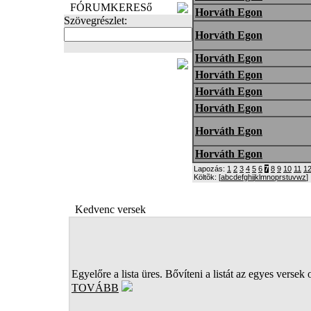
FÓRUMKERESő
Horváth Egon
Szövegrészlet:
Horváth Egon
Horváth Egon
FOTÓK
Horváth Egon
Horváth Egon
Horváth Egon
Horváth Egon
Horváth Egon
Lapozás:
1
2
3
4
5
6
7
8
9
10
11
1
Költõk: [
a
b
c
d
e
f
g
h
i
j
k
l
m
n
o
p
r
s
t
u
v
w
z
]
Kedvenc versek
Egyelőre a lista üres. Bővíteni a listát az egyes versek 
TOVÁBB