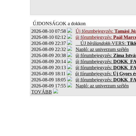
ÚJDONSÁGOK a dokkon
2026-08-10 07:58
Új fórumbejegyzés:
Tamási Jó
2026-08-10 02:12
új fórumbejegyzés:
Paál Marce
2026-08-09 22:37
ÚJ
bírálandokk
-VERS:
Tikk
2026-08-09 22:32
Napló: az univerzum szélén
2026-08-09 20:38
új fórumbejegyzés:
Zima Istvá
2026-08-09 20:14
új fórumbejegyzés:
DOKK_F
2026-08-09 20:13
új fórumbejegyzés:
DOKK_F
2026-08-09 18:11
új fórumbejegyzés:
Új Gyors é
2026-08-09 18:05
új fórumbejegyzés:
DOKK_F
2026-08-09 17:55
Napló: az univerzum szélén
TOVÁBB