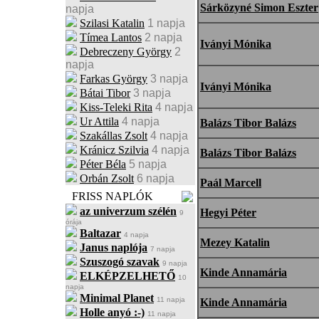
Sárközyné Simon Eszter
napja
Szilasi Katalin
1 napja
Tímea Lantos
2 napja
Iványi Mónika
Debreczeny György
2
napja
Farkas György
3 napja
Iványi Mónika
Bátai Tibor
3 napja
Kiss-Teleki Rita
4 napja
Ur Attila
4 napja
Balázs Tibor Balázs
Szakállas Zsolt
4 napja
Kránicz Szilvia
4 napja
Balázs Tibor Balázs
Péter Béla
5 napja
Orbán Zsolt
6 napja
Paál Marcell
FRISS NAPLÓK
az univerzum szélén
Hegyi Péter
9
órája
Baltazar
4 napja
Mezey Katalin
Janus naplója
7 napja
Szuszogó szavak
9 napja
Kinde Annamária
ELKÉPZELHETŐ
10
napja
Minimal Planet
11 napja
Kinde Annamária
Holle anyó :-)
11 napja