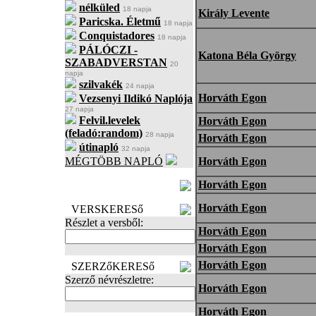
nélküled
18 napja
Király Levente
Paricska. Életmű
18 napja
Conquistadores
18 napja
PÁLÓCZI -
Katona Béla György
SZABADVERSTAN
20
napja
szilvakék
24 napja
Horváth Egon
Vezsenyi Ildikó Naplója
27 napja
Felvil.levelek
Horváth Egon
(feladó:random)
28 napja
Horváth Egon
útinapló
32 napja
MÉGTÖBB NAPLÓ
Horváth Egon
BECENÉV
Horváth Egon
LEFOGLALÁSA
Horváth Egon
VERSKERESő
Részlet a versből:
Horváth Egon
Horváth Egon
Horváth Egon
SZERZőKERESő
Szerző névrészletre:
Horváth Egon
Horváth Egon