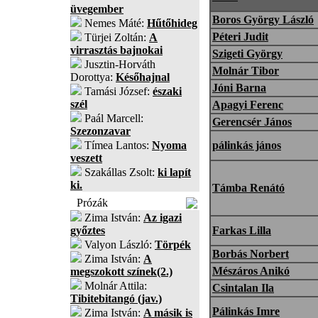
üvegember
Boros György László
Nemes Máté:
Hűtőhideg
Péteri Judit
Türjei Zoltán:
A
virrasztás bajnokai
Szigeti György
Jusztin-Horváth
Molnár Tibor
Dorottya:
Későhajnal
Jóni Barna
Tamási József:
északi
szél
Apagyi Ferenc
Paál Marcell:
Gerencsér János
Szezonzavar
Tímea Lantos:
Nyoma
pálinkás jános
veszett
Szakállas Zsolt:
ki lapít
ki.
Támba Renátó
Prózák
Zima István:
Az igazi
győztes
Farkas Lilla
Valyon László:
Törpék
Borbás Norbert
Zima István:
A
Mészáros Anikó
megszokott színek(2.)
Molnár Attila:
Csintalan Ila
Tibitebitangó (jav.)
Pálinkás Imre
Zima István:
A másik is