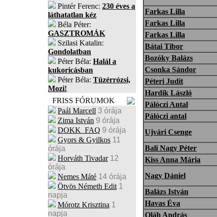
Pintér Ferenc:
230 éves a
Farkas Lilla
láthatatlan kéz
Farkas Lilla
Béla Péter:
GASZTROMÁK
Farkas Lilla
Szilasi Katalin:
Bátai Tibor
Gondolatban
Bozóky Balázs
Péter Béla:
Halál a
Csonka Sándor
kukoricásban
Péter Béla:
Tüzérrózsi,
Péteri Judit
Mozi!
Hardik László
FRISS FÓRUMOK
Pálóczi Antal
Paál Marcell
3 órája
Pálóczi antal
Zima István
9 órája
DOKK_FAQ
9 órája
Ujvári Csenge
Gyors & Gyilkos
11
Bali Nagy Péter
órája
Horváth Tivadar
12
Kiss Anna Mária
órája
Nagy Dániel
Nemes Máté
14 órája
Ötvös Németh Edit
1
Balázs István
napja
Havas Éva
Mórotz Krisztina
1
napja
Oláh András