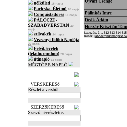
Ujvári Csenge
nélküled
18 napja
Paricska. Életmű
18 napja
Pálinkás Imre
Conquistadores
18 napja
Deák Ádám
PÁLÓCZI -
SZABADVERSTAN
20
Huszár Krisztián Ta
napja
Lapozás:
1
...
612
613
614
615
szilvakék
24 napja
Költõk: [
a
b
c
d
e
f
g
h
i
j
k
l
m
n
o
p
r
s
t
u
v
Vezsenyi Ildikó Naplója
27 napja
Felvil.levelek
(feladó:random)
28 napja
útinapló
32 napja
MÉGTÖBB NAPLÓ
BECENÉV
LEFOGLALÁSA
VERSKERESő
Részlet a versből:
SZERZőKERESő
Szerző névrészletre: