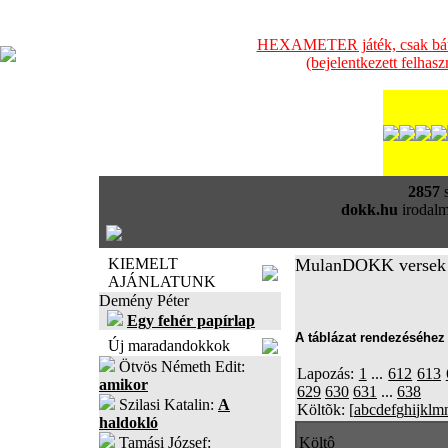
HEXAMETER játék, csak bátra
(bejelentkezett felhas
2857
s
dokk.hu
irodalm
KIEMELT
MulanDOKK versek
AJÁNLATUNK
Demény Péter
Egy fehér papírlap
A táblázat rendezéséhez 
Új maradandokkok
Ötvös Németh Edit:
Lapozás:
1
...
612
613
amikor
629
630
631
...
638
Szilasi Katalin:
A
Költõk: [
a
b
c
d
e
f
g
h
i
j
k
l
m
haldokló
Tamási József:
Költô