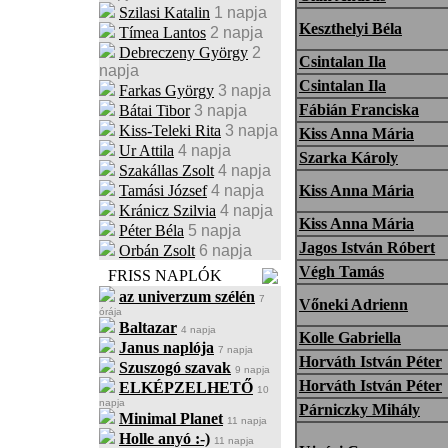
Szilasi Katalin
1 napja
Keszthelyi Béla
Tímea Lantos
2 napja
Debreczeny György
2
Csintalan Ila
napja
Csintalan Ila
Farkas György
3 napja
Fábián Franciska
Bátai Tibor
3 napja
Kiss-Teleki Rita
3 napja
Kiss Anna Mária
Ur Attila
4 napja
Szarka Károly
Szakállas Zsolt
4 napja
Tamási József
4 napja
Kiss Anna Mária
Kránicz Szilvia
4 napja
Kiss Anna Mária
Péter Béla
5 napja
Jagos István Róbert
Orbán Zsolt
6 napja
Végh Tamás
FRISS NAPLÓK
az univerzum szélén
7
Vőneki Adrienn
órája
Baltazar
4 napja
Kolle Gabriella
Janus naplója
7 napja
Horváth István Péter
Szuszogó szavak
9 napja
Horváth István Péter
ELKÉPZELHETŐ
10
napja
Párniczky Mihály
Minimal Planet
11 napja
Holle anyó :-)
11 napja