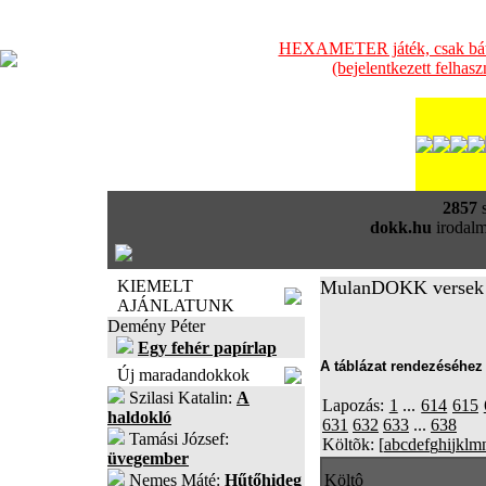
HEXAMETER játék, csak bátra
(bejelentkezett felhas
2857
s
dokk.hu
irodalm
KIEMELT
MulanDOKK versek
AJÁNLATUNK
Demény Péter
Egy fehér papírlap
A táblázat rendezéséhez 
Új maradandokkok
Szilasi Katalin:
A
Lapozás:
1
...
614
615
haldokló
631
632
633
...
638
Tamási József:
Költõk: [
a
b
c
d
e
f
g
h
i
j
k
l
m
üvegember
Nemes Máté:
Hűtőhideg
Költô