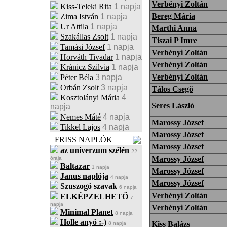
Verbényi Zoltán
Kiss-Teleki Rita
1 napja
Bereg Mária
Zima István
1 napja
Ur Attila
1 napja
Marthi Anna
Szakállas Zsolt
1 napja
Tiszai P Imre
Tamási József
1 napja
Verbényi Zoltán
Horváth Tivadar
1 napja
Verbényi Zoltán
Kránicz Szilvia
1 napja
Verbényi Zoltán
Péter Béla
3 napja
Orbán Zsolt
3 napja
Tálos Csegő
Kosztolányi Mária
4
Seres László
napja
Nemes Máté
4 napja
Marossy József
Tikkel Lajos
4 napja
Marossy József
FRISS NAPLÓK
Marossy József
az univerzum szélén
22
Marossy József
órája
Baltazar
1 napja
Marossy József
Janus naplója
4 napja
Marossy József
Szuszogó szavak
6 napja
Verbényi Zoltán
ELKÉPZELHETŐ
7
napja
Verbényi Zoltán
Minimal Planet
8 napja
Holle anyó :-)
Kiss Balázs
8 napja