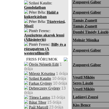
Zsuponyó Gábor
Szilasi Katalin:
Gondolatban
Péter Béla:
Halál a
Zsuponyó Gábor
kukoricásban
Tamás Zsanett
Péter Béla:
Tüzérrózsi,
Mozi!
Tamás Zsanett
Pintér Ferenc:
Dombi Tinódy László
Asszisztens akarok lenni
(Állásinterjú)
Molnár Mónika
Pintér Ferenc:
Billy és a
rózsapatron (A
Zsuponyó Gábor
westernfilmről)
FRISS FÓRUMOK
Ötvös Németh Edit
1
Zsuponyó Gábor
órája
Mórotz Krisztina
1 órája
Vesztl Miklós
Szilasi Katalin
10 órája
Seres László
Farkas György
10 órája
Debreczeny György
13
Vesztl Miklós
órája
Ladányi Zsuzsi
Tímea Lantos
13 órája
Bátai Tibor
15 órája
Kiss Bence
Paál Marcell
23 órája