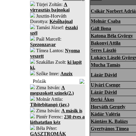
Türjei Zoltán:
A
virrasztás bajnokai
Csikár Norbert Adri
Jusztin-Horváth
Molnár Csaba
Dorottya:
Későhajnal
Tamási József:
északi
Gáll Ilona
szél
Katona Béla György
Paál Marcell:
Bakonyi Attila
Szezonzavar
Seres László
Tímea Lantos:
Nyoma
veszett
Lukács László Györg
Szakállas Zsolt:
ki lapít
Mucha Tamás
ki.
Szőke Imre:
Anzix
Lázár Dávid
Prózák
Ujvári Csenge
Zima István:
A
Lázár Dávid
megszokott színek(2.)
Molnár Attila:
Berki Ákos
Tibitebitangó (jav.)
Horváth Gergely
Zima István:
A másik is
Kádár Valéria
Pintér Ferenc:
230 éves a
Kántáss K. Balázs
láthatatlan kéz
Béla Péter:
Gyertyános Tímea
GASZTROMÁK