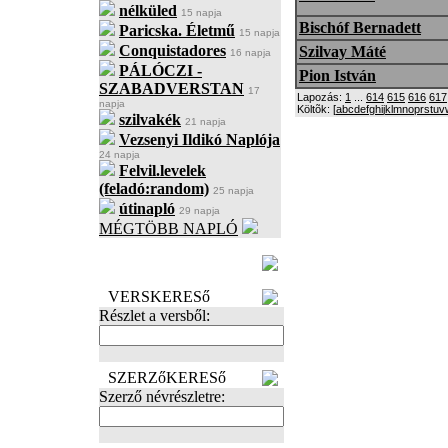
nélküled
15 napja
Bischóf Bernadett
Paricska. Életmű
15 napja
Conquistadores
Szilvay Máté
16 napja
PÁLÓCZI -
Pion István
SZABADVERSTAN
17
Lapozás:
1
...
614
615
616
617
napja
Költõk: [
a
b
c
d
e
f
g
h
i
j
k
l
m
n
o
p
r
s
t
u
v
szilvakék
21 napja
Vezsenyi Ildikó Naplója
24 napja
Felvil.levelek
(feladó:random)
25 napja
útinapló
29 napja
MÉGTÖBB NAPLÓ
BECENÉV
LEFOGLALÁSA
VERSKERESő
Részlet a versből:
SZERZőKERESő
Szerző névrészletre: