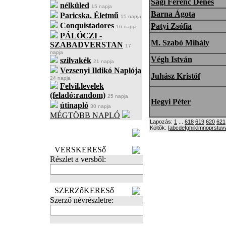
Sági Ferenc Dénes
nélküled
15 napja
Barna Ágota
Paricska. Életmű
15 napja
Conquistadores
Patyi Zsófia
16 napja
PÁLÓCZI -
M. Szabó Mihály
SZABADVERSTAN
17
napja
Végh István
szilvakék
21 napja
Vezsenyi Ildikó Naplója
Juhász Kristóf
24 napja
Felvil.levelek
(feladó:random)
25 napja
Hegyi Péter
útinapló
30 napja
MÉGTÖBB NAPLÓ
Lapozás:
1
...
618
619
620
621
BECENÉV
Költõk: [
a
b
c
d
e
f
g
h
i
j
k
l
m
n
o
p
r
s
t
u
v
LEFOGLALÁSA
VERSKERESő
Részlet a versből:
SZERZőKERESő
Szerző névrészletre: