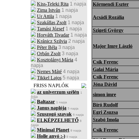
Kiss-Teleki Rita
1 napja
Körmendi Eszter
Zima István
1 napja
Ur Attila
1 napja
Acsádi Rozália
Szakállas Zsolt
1 napja
Tamási József
1 napja
Szigeti György
Horváth Tivadar
1 napja
Kránicz Szilvia
2 napja
Major Imre László
Péter Béla
3 napja
Orbán Zsolt
3 napja
Kosztolányi Mária
4
Csík Ferenc
napja
Galai Mária
Nemes Máté
4 napja
Csík Ferenc
Tikkel Lajos
5 napja
Jóna Dávid
FRISS NAPLÓK
az univerzum szélén
1
simon imre
órája
Baltazar
1 napja
Bíró Rudolf
Janus naplója
5 napja
Egri Zsuzsa
Szuszogó szavak
6 napja
Szabó Imola
ELKÉPZELHETŐ
8
napja
Minimal Planet
Csík Ferenc
9 napja
Holle anyó :-)
9 napja