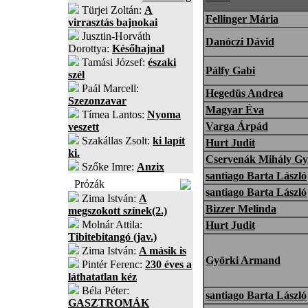
Türjei Zoltán:
A
Fellinger Mária
virrasztás bajnokai
Jusztin-Horváth
Danóczi Dávid
Dorottya:
Későhajnal
Tamási József:
északi
Pálfy Gabi
szél
Paál Marcell:
Hegedüs Andrea
Szezonzavar
Magyar Éva
Tímea Lantos:
Nyoma
Varga Árpád
veszett
Szakállas Zsolt:
ki lapít
Hurt Judit
ki.
Cservenák Mihály Gy
Szőke Imre:
Anzix
santiago Barta László
Prózák
santiago Barta László
Zima István:
A
Bizzer Melinda
megszokott színek(2.)
Molnár Attila:
Hurt Judit
Tibitebitangó (jav.)
Zima István:
A másik is
Györki Armand
Pintér Ferenc:
230 éves a
láthatatlan kéz
Béla Péter:
santiago Barta László
GASZTROMÁK