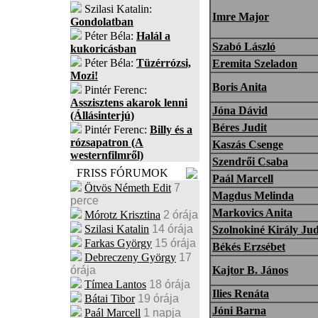
Szilasi Katalin:
Imre Major
Gondolatban
Péter Béla:
Halál a
Szabó László
kukoricásban
Péter Béla:
Tüzérrózsi,
Eremita Szeladon
Mozi!
Boris Anita
Pintér Ferenc:
Asszisztens akarok lenni
Jóna Dávid
(Állásinterjú)
Béres Judit
Pintér Ferenc:
Billy és a
rózsapatron (A
Kaszás Csenge
westernfilmről)
Szendrői Csaba
FRISS FÓRUMOK
Paál Marcell
Ötvös Németh Edit
7
Magdus Melinda
perce
Markovics Anita
Mórotz Krisztina
2 órája
Szilasi Katalin
14 órája
Szolnokiné Király Jud
Farkas György
15 órája
Békés Erzsébet
Debreczeny György
17
órája
Kajtor B. János
Tímea Lantos
18 órája
Ilies Renáta
Bátai Tibor
19 órája
Jóni Barna
Paál Marcell
1 napja