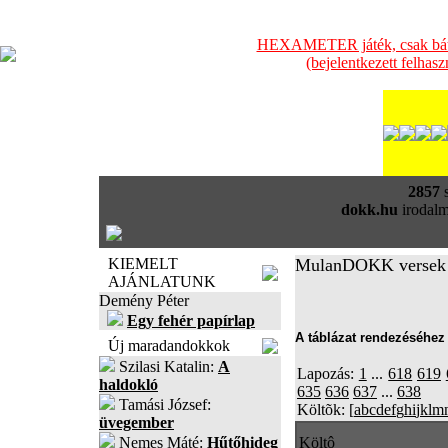
HEXAMETER játék, csak bátra
(bejelentkezett felhas
2857
s
dokk.hu
irodalm
KIEMELT
MulanDOKK versek
AJÁNLATUNK
Demény Péter
Egy fehér papírlap
A táblázat rendezéséhez 
Új maradandokkok
Szilasi Katalin:
A
Lapozás:
1
...
618
619
haldokló
635
636
637
...
638
Tamási József:
Költõk: [
a
b
c
d
e
f
g
h
i
j
k
l
m
üvegember
Nemes Máté:
Hűtőhideg
Költô