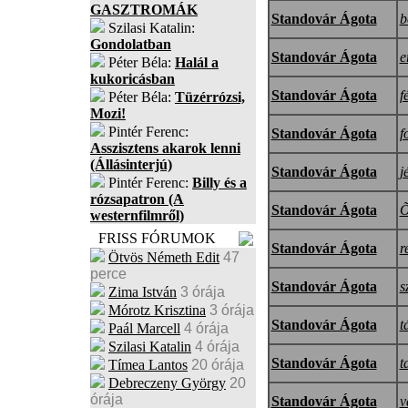
GASZTROMÁK
Standovár Ágota
b
Szilasi Katalin:
Gondolatban
Standovár Ágota
e
Péter Béla:
Halál a
kukoricásban
Standovár Ágota
f
Péter Béla:
Tüzérrózsi,
Mozi!
Pintér Ferenc:
Standovár Ágota
f
Asszisztens akarok lenni
(Állásinterjú)
Standovár Ágota
j
Pintér Ferenc:
Billy és a
rózsapatron (A
Standovár Ágota
Õ
westernfilmről)
FRISS FÓRUMOK
Standovár Ágota
r
Ötvös Németh Edit
47
perce
Standovár Ágota
s
Zima István
3 órája
Mórotz Krisztina
3 órája
Standovár Ágota
t
Paál Marcell
4 órája
Szilasi Katalin
4 órája
Standovár Ágota
t
Tímea Lantos
20 órája
Debreczeny György
20
órája
Standovár Ágota
v