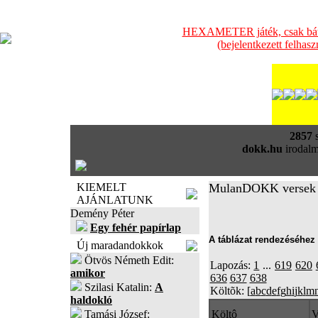
HEXAMETER játék, csak bátra
(bejelentkezett felhas
2857
s
dokk.hu
irodalm
KIEMELT
MulanDOKK versek
AJÁNLATUNK
Demény Péter
Egy fehér papírlap
A táblázat rendezéséhez 
Új maradandokkok
Ötvös Németh Edit:
Lapozás:
1
...
619
620
amikor
636
637
638
Szilasi Katalin:
A
Költõk: [
a
b
c
d
e
f
g
h
i
j
k
l
m
haldokló
Tamási József:
Költô
V