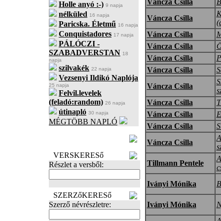
Váncza Csilla
B
Holle anyó :-)
9 napja
K
nélküled
16 napja
Váncza Csilla
(
Paricska. Életmű
16 napja
Conquistadores
Váncza Csilla
M
17 napja
PÁLÓCZI -
Váncza Csilla
Ö
SZABADVERSTAN
18
Váncza Csilla
P
napja
szilvakék
Váncza Csilla
S
22 napja
Vezsenyi Ildikó Naplója
S
Váncza Csilla
25 napja
s
Felvil.levelek
(feladó:random)
Váncza Csilla
T
26 napja
útinapló
30 napja
Váncza Csilla
E
MÉGTÖBB NAPLÓ
Váncza Csilla
S
BECENÉV
A
Váncza Csilla
LEFOGLALÁSA
s
VERSKERESő
A
Tillmann Pentele
Részlet a versből:
c
Iványi Mónika
B
SZERZőKERESő
Szerző névrészletre:
Iványi Mónika
N
A