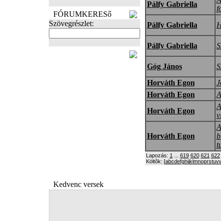
Pálfy Gabriella
f
FÓRUMKERESő
Szövegrészlet:
Pálfy Gabriella
H
Pálfy Gabriella
S
FOTÓK
Góg János
S
Horváth Egon
J
Horváth Egon
A
A
Horváth Egon
v
A
Horváth Egon
b
t
Lapozás:
1
...
619
620
621
622
Költõk: [
a
b
c
d
e
f
g
h
i
j
k
l
m
n
o
p
r
s
t
u
v
Kedvenc versek