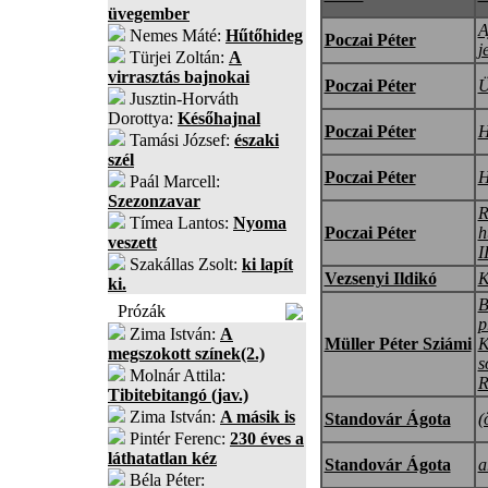
üvegember
A
Nemes Máté:
Hűtőhideg
Poczai Péter
j
Türjei Zoltán:
A
virrasztás bajnokai
Poczai Péter
Ü
Jusztin-Horváth
Dorottya:
Későhajnal
Poczai Péter
H
Tamási József:
északi
szél
Poczai Péter
H
Paál Marcell:
Szezonzavar
R
Tímea Lantos:
Nyoma
Poczai Péter
h
veszett
II
Szakállas Zsolt:
ki lapít
Vezsenyi Ildikó
K
ki.
B
Prózák
p
Zima István:
A
Müller Péter Sziámi
K
megszokott színek(2.)
s
Molnár Attila:
R
Tibitebitangó (jav.)
Zima István:
A másik is
Standovár Ágota
(
Pintér Ferenc:
230 éves a
láthatatlan kéz
Standovár Ágota
a
Béla Péter: