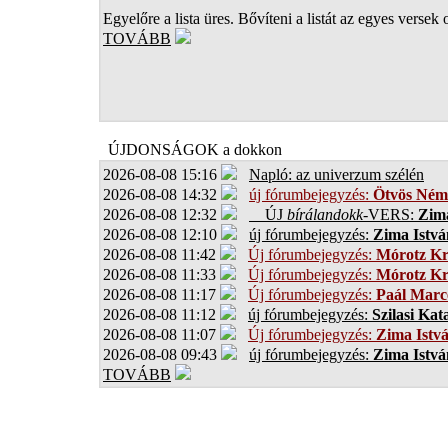
Egyelőre a lista üres. Bővíteni a listát az egyes versek 
TOVÁBB
ÚJDONSÁGOK a dokkon
2026-08-08 15:16
Napló: az univerzum szélén
2026-08-08 14:32
új fórumbejegyzés:
Ötvös Ném
2026-08-08 12:32
ÚJ
bírálandokk
-VERS:
Zima
2026-08-08 12:10
új fórumbejegyzés:
Zima Istvá
2026-08-08 11:42
Új fórumbejegyzés:
Mórotz Kr
2026-08-08 11:33
Új fórumbejegyzés:
Mórotz Kr
2026-08-08 11:17
Új fórumbejegyzés:
Paál Marce
2026-08-08 11:12
új fórumbejegyzés:
Szilasi Kat
2026-08-08 11:07
Új fórumbejegyzés:
Zima Istv
2026-08-08 09:43
új fórumbejegyzés:
Zima Istvá
TOVÁBB