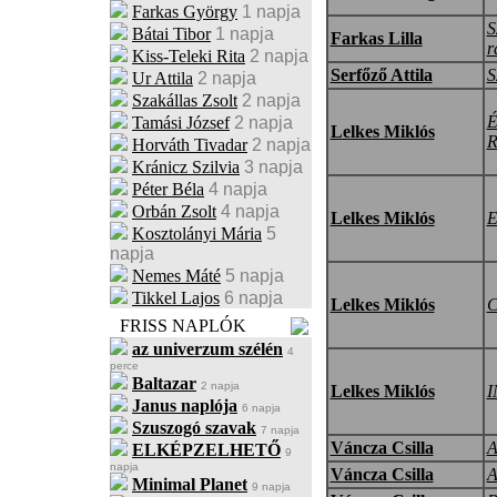
Farkas György
1 napja
S
Bátai Tibor
1 napja
Farkas Lilla
r
Kiss-Teleki Rita
2 napja
Serfőző Attila
S
Ur Attila
2 napja
Szakállas Zsolt
2 napja
É
Tamási József
2 napja
Lelkes Miklós
Horváth Tivadar
2 napja
Kránicz Szilvia
3 napja
Péter Béla
4 napja
Orbán Zsolt
4 napja
Lelkes Miklós
E
Kosztolányi Mária
5
napja
Nemes Máté
5 napja
Tikkel Lajos
6 napja
Lelkes Miklós
FRISS NAPLÓK
az univerzum szélén
4
perce
Baltazar
2 napja
Lelkes Miklós
Janus naplója
6 napja
Szuszogó szavak
7 napja
Váncza Csilla
A
ELKÉPZELHETŐ
9
napja
Váncza Csilla
A
Minimal Planet
9 napja