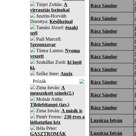
Türjei Zoltán:
A
Rácz Sándor
virrasztás bajnokai
Jusztin-Horváth
Rácz Sándor
Dorottya:
Későhajnal
Tamási József:
északi
Rácz Sándor
szél
Paál Marcell:
Rácz Sándor
Szezonzavar
Tímea Lantos:
Nyoma
veszett
Rácz Sándor
Szakállas Zsolt:
ki lapít
ki.
Rácz Sándor
Szőke Imre:
Anzix
Prózák
Rácz Sándor
Zima István:
A
megszokott színek(2.)
Rácz Sándor
Molnár Attila:
Tibitebitangó (jav.)
Rácz Sándor
Zima István:
A másik is
Pintér Ferenc:
230 éves a
Luzsicza István
láthatatlan kéz
Béla Péter:
Luzsicza István
GASZTROMÁK