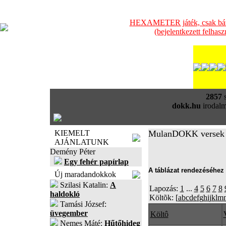
HEXAMETER játék, csak bátra
(bejelentkezett felhas
2857
s
dokk.hu
irodalm
KIEMELT
MulanDOKK versek
AJÁNLATUNK
Demény Péter
Egy fehér papírlap
A táblázat rendezéséhez 
Új maradandokkok
Szilasi Katalin:
A
Lapozás:
1
...
4
5
6
7
8
haldokló
Költõk: [
a
b
c
d
e
f
g
h
i
j
k
l
m
Tamási József:
üvegember
Költô
Nemes Máté:
Hűtőhideg