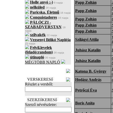
Holle anyó :-)
Papp Zoltán
J
9 napja
nélküled
16 napja
Papp Zoltán
Paricska. Életmű
16 napja
Conquistadores
16 napja
Papp Zoltán
PÁLÓCZI -
Papp Zoltán
SZABADVERSTAN
18
Papp Zoltán
napja
szilvakék
22 napja
Szilágyi Attila
Vezsenyi Ildikó Naplója
25 napja
Felvil.levelek
Juhász Katalin
(feladó:random)
26 napja
útinapló
30 napja
Juhász Katalin
MÉGTÖBB NAPLÓ
BECENÉV
Katona B. György
LEFOGLALÁSA
VERSKERESő
Hodász András
Részlet a versből:
Petrőczi Éva
SZERZőKERESő
Boris Anita
Szerző névrészletre: