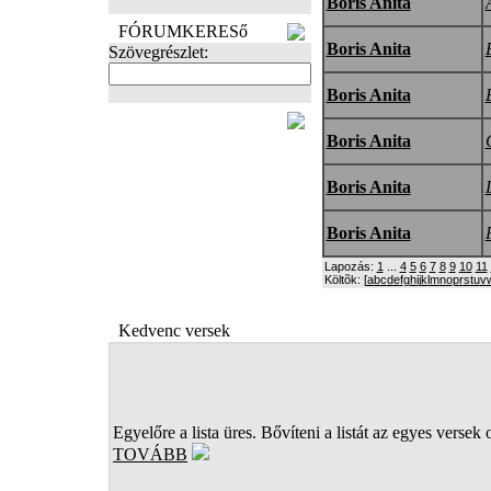
Boris Anita
FÓRUMKERESő
Boris Anita
Szövegrészlet:
Boris Anita
FOTÓK
Boris Anita
Boris Anita
Boris Anita
Lapozás:
1
...
4
5
6
7
8
9
10
11
Költõk: [
a
b
c
d
e
f
g
h
i
j
k
l
m
n
o
p
r
s
t
u
v
Kedvenc versek
Egyelőre a lista üres. Bővíteni a listát az egyes versek 
TOVÁBB