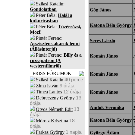
Szilasi Katalin:
Gondolatban
Góg János
Péter Béla:
Halál a
kukoricásban
Katona Béla György
Péter Béla:
Tüzérrózsi,
Mozi!
Pintér Ferenc:
Seres László
Asszisztens akarok lenni
(Állásinterjú)
Pintér Ferenc:
Billy és a
Komán János
rózsapatron (A
westernfilmről)
FRISS FÓRUMOK
Komán János
Szilasi Katalin
40 perce
Zima István
9 órája
Tímea Lantos
12 órája
Komán János
Debreczeny György
13
órája
Andók Veronika
Ötvös Németh Edit
13
órája
Katona Béla György
Mórotz Krisztina
18
órája
Farkas György
1 napja
György Ádám