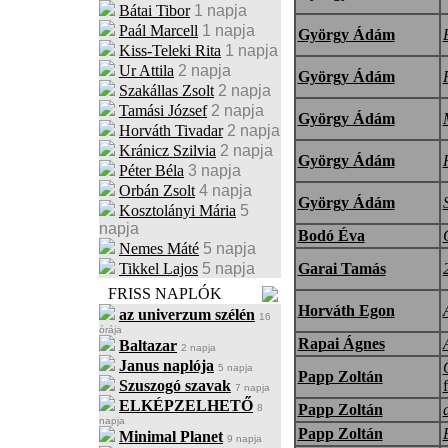
Bátai Tibor
1 napja
Paál Marcell
1 napja
György Ádám
Kiss-Teleki Rita
1 napja
Ur Attila
2 napja
György Ádám
Szakállas Zsolt
2 napja
Tamási József
2 napja
György Ádám
Horváth Tivadar
2 napja
Kránicz Szilvia
2 napja
György Ádám
Péter Béla
3 napja
Orbán Zsolt
4 napja
György Ádám
Kosztolányi Mária
5
napja
Bodó Éva
Nemes Máté
5 napja
Tikkel Lajos
5 napja
Garai Tamás
FRISS NAPLÓK
Horváth Egon
az univerzum szélén
16
órája
Rapai Ágnes
Baltazar
2 napja
Janus naplója
5 napja
Papp Zoltán
Szuszogó szavak
7 napja
ELKÉPZELHETŐ
Papp Zoltán
8
napja
Papp Zoltán
Minimal Planet
9 napja