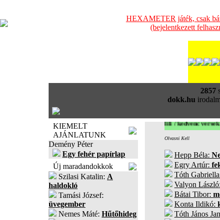
HEXAMETER játék, csak bátra
(bejelentkezett felhas
2857
s
dokk.hu
irodalm
lili / kedvenc versek
KIEMELT
AJÁNLATUNK
Olvasni Kell
Demény Péter
Egy fehér papírlap
Hepp Béla:
Ne
Egry Artúr:
fe
Új maradandokkok
Tóth Gabriell
Szilasi Katalin:
A
Valyon László
haldokló
Bátai Tibor:
m
Tamási József:
üvegember
Konta Ildikó:
Nemes Máté:
Hűtőhideg
Tóth János Ja