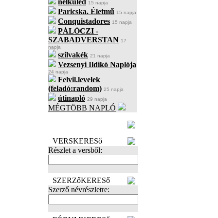
nélküled
15 napja
Paricska. Életmű
15 napja
Conquistadores
15 napja
PÁLÓCZI -
SZABADVERSTAN
17
napja
szilvakék
21 napja
Vezsenyi Ildikó Naplója
24 napja
Felvil.levelek
(feladó:random)
25 napja
útinapló
29 napja
MÉGTÖBB NAPLÓ
BECENÉV
LEFOGLALÁSA
VERSKERESő
Részlet a versből:
SZERZőKERESő
Szerző névrészletre: