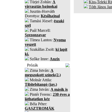
Türjei Zoltán:
A
Kiss-Teleki Ri
virrasztás bajnokai
Tóth János Ja
Jusztin-Horváth
Dorottya:
Későhajnal
Tamási József:
északi
szél
Paál Marcell:
Szezonzavar
Tímea Lantos:
Nyoma
veszett
Szakállas Zsolt:
ki lapít
ki.
Szőke Imre:
Anzix
Prózák
Zima István:
A
megszokott színek(2.)
Molnár Attila:
Tibitebitangó (jav.)
Zima István:
A másik is
Pintér Ferenc:
230 éves a
láthatatlan kéz
Béla Péter:
GASZTROMÁK