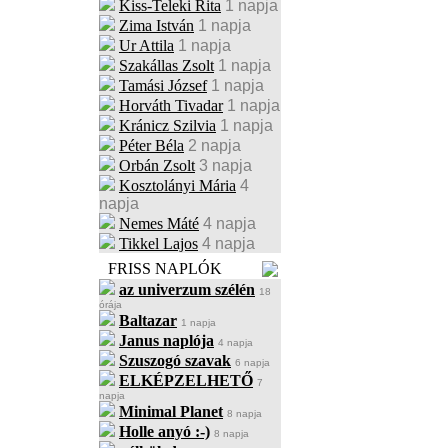
Kiss-Teleki Rita
1 napja
Zima István
1 napja
Ur Attila
1 napja
Szakállas Zsolt
1 napja
Tamási József
1 napja
Horváth Tivadar
1 napja
Kránicz Szilvia
1 napja
Péter Béla
2 napja
Orbán Zsolt
3 napja
Kosztolányi Mária
4
napja
Nemes Máté
4 napja
Tikkel Lajos
4 napja
FRISS NAPLÓK
az univerzum szélén
18
órája
Baltazar
1 napja
Janus naplója
4 napja
Szuszogó szavak
6 napja
ELKÉPZELHETŐ
7
napja
Minimal Planet
8 napja
Holle anyó :-)
8 napja