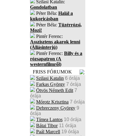
Szilasi Katalin:
Gondolatban
Péter Béla:
Halál a
kukoricásban
Péter Béla:
Tüzérrózsi,
Mozi!
Pintér Ferenc:
Asszisztens akarok lenni
(Állásinterjú)
Pintér Ferenc:
Billy és a
rózsapatron (A
westernfilmről)
FRISS FÓRUMOK
Szilasi Katalin
6 órája
Farkas György
7 órája
Ötvös Németh Edit
7
órája
Mórotz Krisztina
7 órája
Debreczeny György
9
órája
Tímea Lantos
10 órája
Bátai Tibor
11 órája
Paál Marcell
19 órája