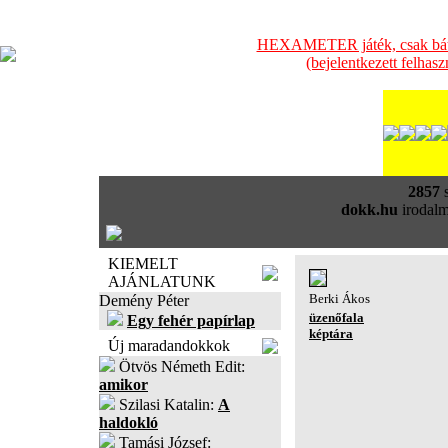
HEXAMETER játék, csak bátra
(bejelentkezett felhas
2857
s
dokk.hu
irodalm
KIEMELT
AJÁNLATUNK
Berki Ákos
Demény Péter
üzenőfala
Egy fehér papírlap
képtára
Új maradandokkok
Ötvös Németh Edit:
amikor
Szilasi Katalin:
A
haldokló
Tamási József: