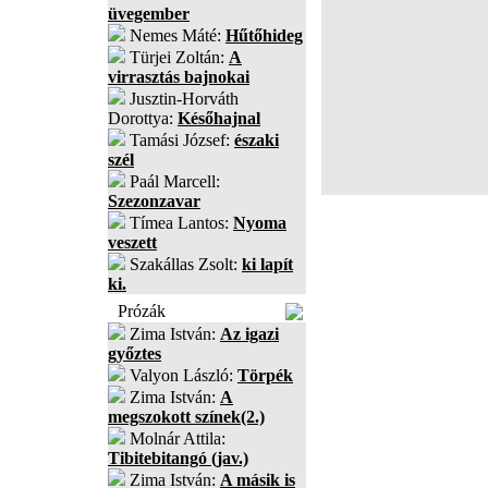
üvegember
Nemes Máté:
Hűtőhideg
Türjei Zoltán:
A
virrasztás bajnokai
Jusztin-Horváth
Dorottya:
Későhajnal
Tamási József:
északi
szél
Paál Marcell:
Szezonzavar
Tímea Lantos:
Nyoma
veszett
Szakállas Zsolt:
ki lapít
ki.
Prózák
Zima István:
Az igazi
győztes
Valyon László:
Törpék
Zima István:
A
megszokott színek(2.)
Molnár Attila:
Tibitebitangó (jav.)
Zima István:
A másik is