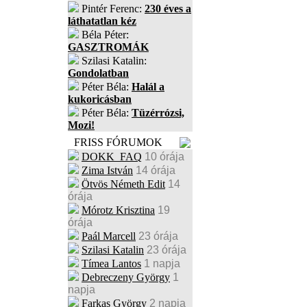
Pintér Ferenc:
230 éves a
láthatatlan kéz
Béla Péter:
GASZTROMÁK
Szilasi Katalin:
Gondolatban
Péter Béla:
Halál a
kukoricásban
Péter Béla:
Tüzérrózsi,
Mozi!
FRISS FÓRUMOK
DOKK_FAQ
10 órája
Zima István
14 órája
Ötvös Németh Edit
14
órája
Mórotz Krisztina
19
órája
Paál Marcell
23 órája
Szilasi Katalin
23 órája
Tímea Lantos
1 napja
Debreczeny György
1
napja
Farkas György
2 napja