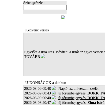
Szövegrészlet:
FOTÓK
Kedvenc versek
Egyelőre a lista üres. Bővíteni a listát az egyes versek 
TOVÁBB
ÚJDONSÁGOK a dokkon
2026-08-09 09:48
Napló: az univerzum szélén
2026-08-09 00:43
új fórumbejegyzés:
DOKK_F
2026-08-09 00:40
új fórumbejegyzés:
DOKK_F
2026-08-08 20:47
új fórumbejegyzés:
Zima Istvá