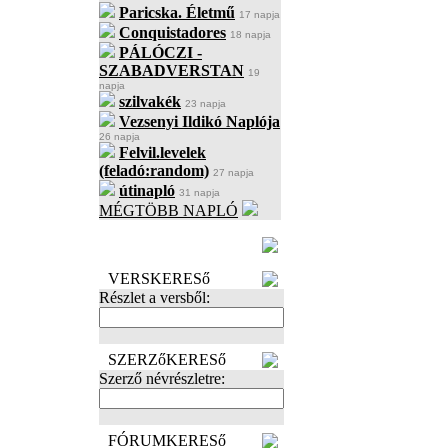
Paricska. Életmű
17 napja
Conquistadores
18 napja
PÁLÓCZI -
SZABADVERSTAN
19
napja
szilvakék
23 napja
Vezsenyi Ildikó Naplója
26 napja
Felvil.levelek
(feladó:random)
27 napja
útinapló
31 napja
MÉGTÖBB NAPLÓ
BECENÉV
LEFOGLALÁSA
VERSKERESő
Részlet a versből:
SZERZőKERESő
Szerző névrészletre:
FÓRUMKERESő