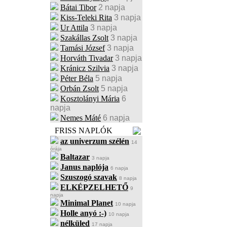
Bátai Tibor
2 napja
Kiss-Teleki Rita
3 napja
Ur Attila
3 napja
Szakállas Zsolt
3 napja
Tamási József
3 napja
Horváth Tivadar
3 napja
Kránicz Szilvia
3 napja
Péter Béla
5 napja
Orbán Zsolt
5 napja
Kosztolányi Mária
6
napja
Nemes Máté
6 napja
FRISS NAPLÓK
az univerzum szélén
14
órája
Baltazar
3 napja
Janus naplója
6 napja
Szuszogó szavak
8 napja
ELKÉPZELHETŐ
9
napja
Minimal Planet
10 napja
Holle anyó :-)
10 napja
nélküled
17 napja