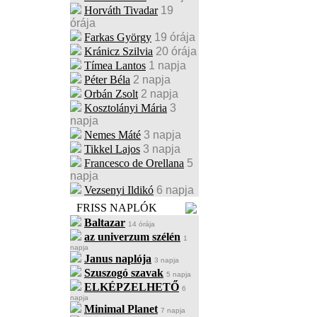
Horváth Tivadar
19
órája
Farkas György
19 órája
Kránicz Szilvia
20 órája
Tímea Lantos
1 napja
Péter Béla
2 napja
Orbán Zsolt
2 napja
Kosztolányi Mária
3
napja
Nemes Máté
3 napja
Tikkel Lajos
3 napja
Francesco de Orellana
5
napja
Vezsenyi Ildikó
6 napja
FRISS NAPLÓK
Baltazar
14 órája
az univerzum szélén
1
napja
Janus naplója
3 napja
Szuszogó szavak
5 napja
ELKÉPZELHETŐ
6
napja
Minimal Planet
7 napja