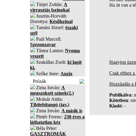
Türjei Zoltán:
A
Ha itt van a té
virrasztás bajnokai
Jusztin-Horváth
Dorottya:
Későhajnal
Tamási József:
északi
szél
Paál Marcell:
Szezonzavar
Tímea Lantos:
Nyoma
veszett
Szakállas Zsolt:
ki lapít
Hagyjon üzene
ki.
Csak ehhez a 
Szőke Imre:
Anzix
Prózák
Hozzáadás a
Zima István:
A
megszokott színek(2.)
Publikálva
: 
Molnár Attila:
Kötetben
:
ni
Tibitebitangó (jav.)
Kiadó
: -
Zima István:
A másik is
Pintér Ferenc:
230 éves a
láthatatlan kéz
Béla Péter:
GASZTROMÁK