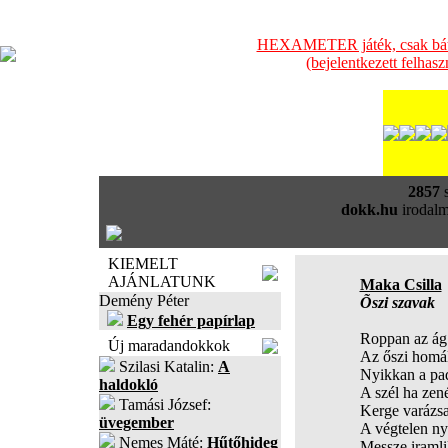
HEXAMETER játék, csak bátra
(bejelentkezett felhas
2857
s
dokk.hu
irodalm
KIEMELT
AJÁNLATUNK
Maka Csilla
Demény Péter
Õszi szavak
Egy fehér papírlap
Roppan az ág
Új maradandokkok
Az őszi homá
Szilasi Katalin:
A
Nyikkan a pa
haldokló
A szél ha zené
Tamási József:
Kerge varázs
üvegember
A végtelen ny
Nemes Máté:
Hűtőhideg
Messze iramli