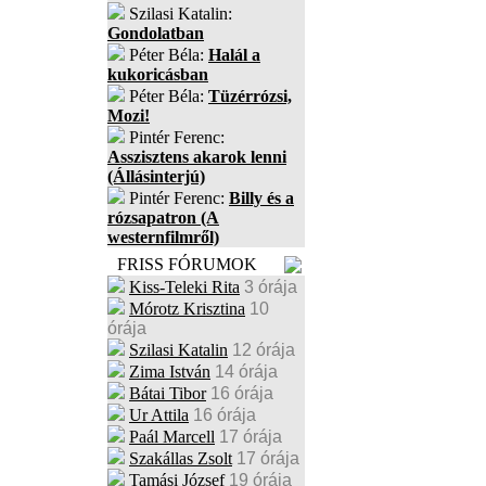
Szilasi Katalin:
Gondolatban
Péter Béla:
Halál a
kukoricásban
Péter Béla:
Tüzérrózsi,
Mozi!
Pintér Ferenc:
Asszisztens akarok lenni
(Állásinterjú)
Pintér Ferenc:
Billy és a
rózsapatron (A
westernfilmről)
FRISS FÓRUMOK
Kiss-Teleki Rita
3 órája
Mórotz Krisztina
10
órája
Szilasi Katalin
12 órája
Zima István
14 órája
Bátai Tibor
16 órája
Ur Attila
16 órája
Paál Marcell
17 órája
Szakállas Zsolt
17 órája
Tamási József
19 órája