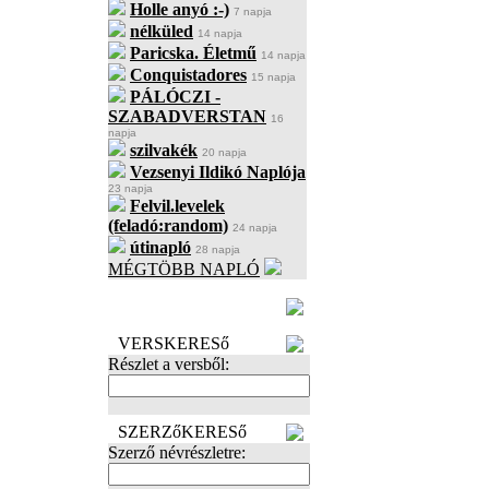
Holle anyó :-)
7 napja
nélküled
14 napja
Paricska. Életmű
14 napja
Conquistadores
15 napja
PÁLÓCZI -
SZABADVERSTAN
16
napja
szilvakék
20 napja
Vezsenyi Ildikó Naplója
23 napja
Felvil.levelek
(feladó:random)
24 napja
útinapló
28 napja
MÉGTÖBB NAPLÓ
BECENÉV
LEFOGLALÁSA
VERSKERESő
Részlet a versből:
SZERZőKERESő
Szerző névrészletre: