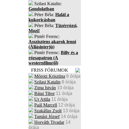
Szilasi Katalin:
Gondolatban
Péter Béla:
Halál a
kukoricásban
Péter Béla:
Tüzérrózsi,
Mozi!
Pintér Ferenc:
Asszisztens akarok lenni
(Állásinterjú)
Pintér Ferenc:
Billy és a
rózsapatron (A
westernfilmről)
FRISS FÓRUMOK
Mórotz Krisztina
6 órája
Szilasi Katalin
8 órája
Zima István
10 órája
Bátai Tibor
11 órája
Ur Attila
11 órája
Paál Marcell
12 órája
Szakállas Zsolt
13 órája
Tamási József
14 órája
Horváth Tivadar
14
órája