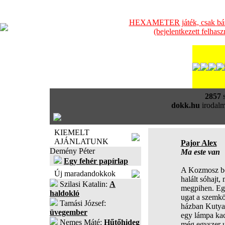
HEXAMETER játék, csak bátra
(bejelentkezett felhas
2857
s
dokk.hu
irodalm
KIEMELT
AJÁNLATUNK
Pajor Alex
Demény Péter
Ma este van
Egy fehér papírlap
A Kozmosz b
Új maradandokkok
halált sóhajt,
Szilasi Katalin:
A
megpihen. Egy
haldokló
ugat a szemkö
Tamási József:
házban Kutya
üvegember
egy lámpa kac
Nemes Máté:
Hűtőhideg
még egyszer u