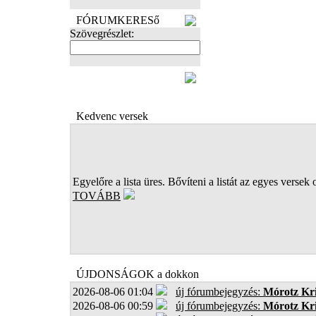
FÓRUMKERESő
Szövegrészlet:
FOTÓK
Kedvenc versek
Egyelőre a lista üres. Bővíteni a listát az egyes versek 
TOVÁBB
ÚJDONSÁGOK a dokkon
2026-08-06 01:04
új fórumbejegyzés:
Mórotz Kri
2026-08-06 00:59
új fórumbejegyzés:
Mórotz Kri