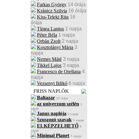
Farkas György
14 órája
Kránicz Szilvia
16 órája
Kiss-Teleki Rita
16
órája
Tímea Lantos
1 napja
Péter Béla
1 napja
Orbán Zsolt
2 napja
Kosztolányi Mária
3
napja
Nemes Máté
3 napja
Tikkel Lajos
3 napja
Francesco de Orellana
4
napja
Vezsenyi Ildikó
6 napja
FRISS NAPLÓK
Baltazar
10 órája
az univerzum szélén
1
napja
Janus naplója
3 napja
Szuszogó szavak
5 napja
ELKÉPZELHETŐ
6
napja
Minimal Planet
7 napja