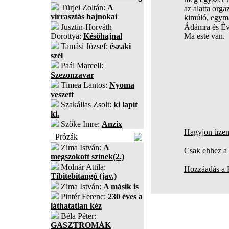
Türjei Zoltán:
A
az alatta org
virrasztás bajnokai
kimúló, egym
Jusztin-Horváth
Ádámra és Év
Dorottya:
Későhajnal
Ma este van.
Tamási József:
északi
szél
Paál Marcell:
Szezonzavar
Tímea Lantos:
Nyoma
veszett
Szakállas Zsolt:
ki lapít
ki.
Szőke Imre:
Anzix
Hagyjon üzene
Prózák
Zima István:
A
Csak ehhez a 
megszokott színek(2.)
Molnár Attila:
Hozzáadás a
Tibitebitangó (jav.)
Zima István:
A másik is
Pintér Ferenc:
230 éves a
láthatatlan kéz
Béla Péter:
GASZTROMÁK