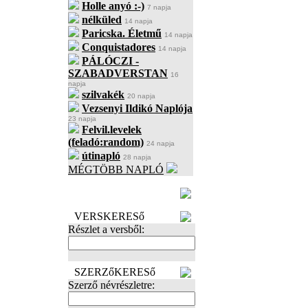
Holle anyó :-)
7 napja
nélküled
14 napja
Paricska. Életmű
14 napja
Conquistadores
14 napja
PÁLÓCZI -
SZABADVERSTAN
16
napja
szilvakék
20 napja
Vezsenyi Ildikó Naplója
23 napja
Felvil.levelek
(feladó:random)
24 napja
útinapló
28 napja
MÉGTÖBB NAPLÓ
BECENÉV
LEFOGLALÁSA
VERSKERESő
Részlet a versből:
SZERZőKERESő
Szerző névrészletre: