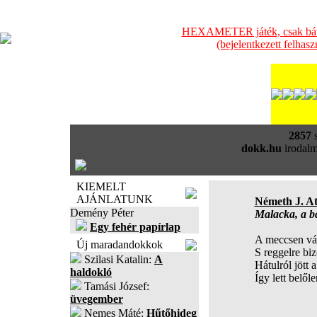
HEXAMETER játék, csak bátra
(bejelentkezett felhas
2857
s
dokk.hu
irodalm
KIEMELT
AJÁNLATUNK
Németh J. At
Demény Péter
Malacka, a b
Egy fehér papírlap
A meccsen vá
Új maradandokkok
S reggelre biz
Szilasi Katalin:
A
Hátulról jött 
haldokló
Így lett belől
Tamási József:
üvegember
Nemes Máté:
Hűtőhideg