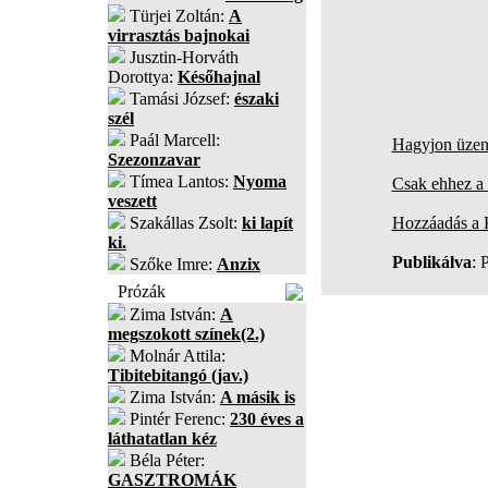
Türjei Zoltán:
A
virrasztás bajnokai
Jusztin-Horváth
Dorottya:
Későhajnal
Tamási József:
északi
szél
Paál Marcell:
Hagyjon üzene
Szezonzavar
Tímea Lantos:
Nyoma
Csak ehhez a 
veszett
Szakállas Zsolt:
ki lapít
Hozzáadás a
ki.
Publikálva
: 
Szőke Imre:
Anzix
Prózák
Zima István:
A
megszokott színek(2.)
Molnár Attila:
Tibitebitangó (jav.)
Zima István:
A másik is
Pintér Ferenc:
230 éves a
láthatatlan kéz
Béla Péter:
GASZTROMÁK