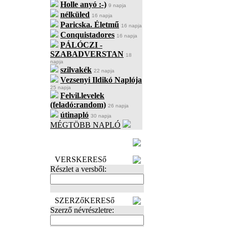
Holle anyó :-)
9 napja
nélküled
16 napja
Paricska. Életmű
16 napja
Conquistadores
16 napja
PÁLÓCZI -
SZABADVERSTAN
18
napja
szilvakék
22 napja
Vezsenyi Ildikó Naplója
25 napja
Felvil.levelek
(feladó:random)
26 napja
útinapló
30 napja
MÉGTÖBB NAPLÓ
BECENÉV
LEFOGLALÁSA
VERSKERESő
Részlet a versből:
SZERZőKERESő
Szerző névrészletre: