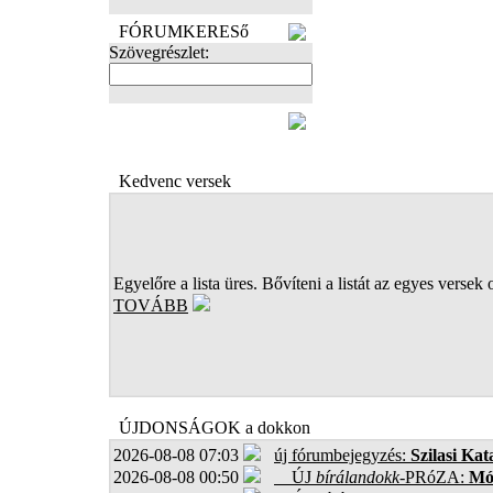
FÓRUMKERESő
Szövegrészlet:
FOTÓK
Kedvenc versek
Egyelőre a lista üres. Bővíteni a listát az egyes versek 
TOVÁBB
ÚJDONSÁGOK a dokkon
2026-08-08 07:03
új fórumbejegyzés:
Szilasi Kat
2026-08-08 00:50
ÚJ
bírálandokk
-PRóZA:
Mór