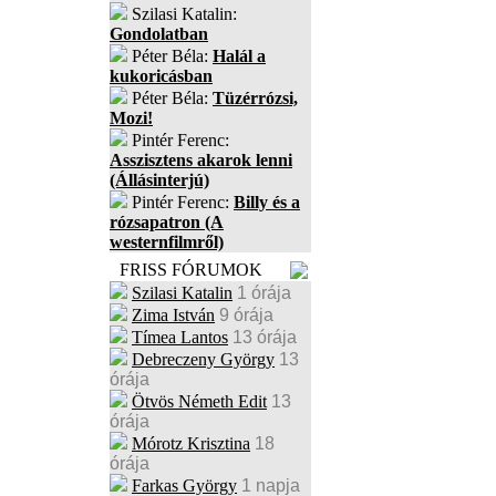
Szilasi Katalin:
Gondolatban
Péter Béla:
Halál a
kukoricásban
Péter Béla:
Tüzérrózsi,
Mozi!
Pintér Ferenc:
Asszisztens akarok lenni
(Állásinterjú)
Pintér Ferenc:
Billy és a
rózsapatron (A
westernfilmről)
FRISS FÓRUMOK
Szilasi Katalin
1 órája
Zima István
9 órája
Tímea Lantos
13 órája
Debreczeny György
13
órája
Ötvös Németh Edit
13
órája
Mórotz Krisztina
18
órája
Farkas György
1 napja