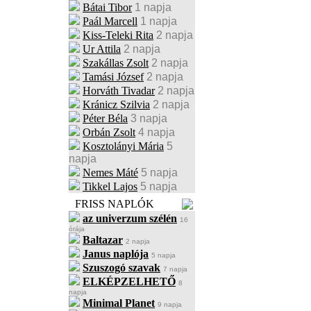
Bátai Tibor
1 napja
Paál Marcell
1 napja
Kiss-Teleki Rita
2 napja
Ur Attila
2 napja
Szakállas Zsolt
2 napja
Tamási József
2 napja
Horváth Tivadar
2 napja
Kránicz Szilvia
2 napja
Péter Béla
3 napja
Orbán Zsolt
4 napja
Kosztolányi Mária
5
napja
Nemes Máté
5 napja
Tikkel Lajos
5 napja
FRISS NAPLÓK
az univerzum szélén
16
órája
Baltazar
2 napja
Janus naplója
5 napja
Szuszogó szavak
7 napja
ELKÉPZELHETŐ
8
napja
Minimal Planet
9 napja