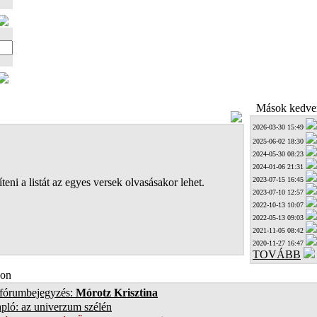
Mások kedven
2026-03-30 15:49
2025-06-02 18:30
2024-05-30 08:23
2024-01-06 21:31
2023-07-15 16:45
teni a listát az egyes versek olvasásakor lehet.
2023-07-10 12:57
2022-10-13 10:07
2022-05-13 09:03
2021-11-05 08:42
2020-11-27 16:47
TOVÁBB
on
 fórumbejegyzés:
Mórotz Krisztina
pló: az univerzum szélén