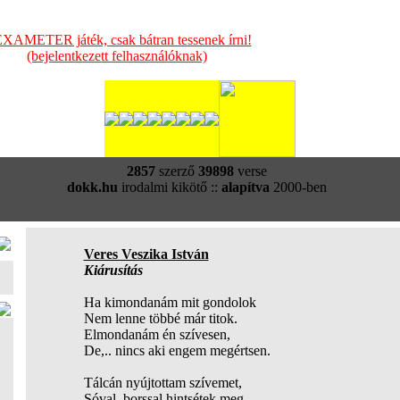
XAMETER játék, csak bátran tessenek írni!
(bejelentkezett felhasználóknak)
2857
szerző
39898
verse
dokk.hu
irodalmi kikötő ::
alapítva
2000-ben
Veres Veszika István
Kiárusítás
Ha kimondanám mit gondolok
Nem lenne többé már titok.
Elmondanám én szívesen,
De,.. nincs aki engem megértsen.
Tálcán nyújtottam szívemet,
Sóval, borssal hintsétek meg.