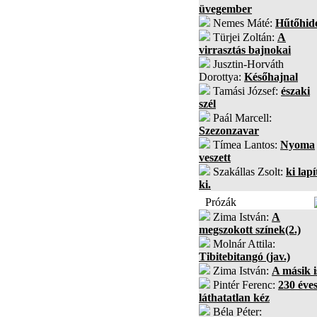
üvegember
Nemes Máté:
Hűtőhid
Türjei Zoltán:
A
virrasztás bajnokai
Jusztin-Horváth
Dorottya:
Későhajnal
Tamási József:
északi
szél
Paál Marcell:
Szezonzavar
Tímea Lantos:
Nyoma
veszett
Szakállas Zsolt:
ki lapí
ki.
Prózák
Zima István:
A
megszokott színek(2.)
Molnár Attila:
Tibitebitangó (jav.)
Zima István:
A másik i
Pintér Ferenc:
230 éves
láthatatlan kéz
Béla Péter: