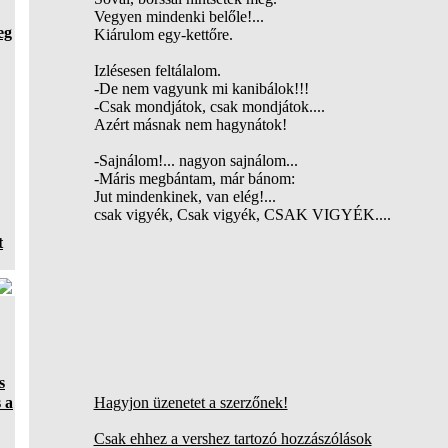
Vegyen mindenki belőle!...
eg
Kiárulom egy-kettőre.
Izlésesen feltálalom.
-De nem vagyunk mi kanibálok!!!
-Csak mondjátok, csak mondjátok....
Azért másnak nem hagynátok!
-Sajnálom!... nagyon sajnálom...
-Máris megbántam, már bánom:
Jut mindenkinek, van elég!...
csak vigyék, Csak vigyék, CSAK VIGYÉK....
t
s
 a
Hagyjon üzenetet a szerzőnek!
Csak ehhez a vershez tartozó hozzászólások