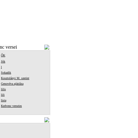
c versei
ŐK
Jók
l
Sokadik
Kosztolányi M. szerint
Genovéva ajánlása
lilis
lili
lista
Kedvenc verseim