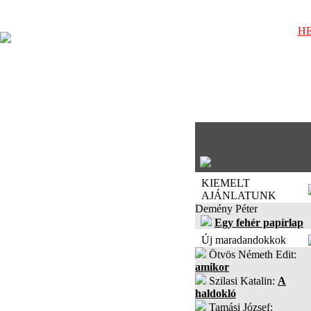
HE
KIEMELT
AJÁNLATUNK
Demény Péter
Egy fehér papírlap
Új maradandokkok
Ötvös Németh Edit:
amikor
Szilasi Katalin:
A
haldokló
Tamási József: