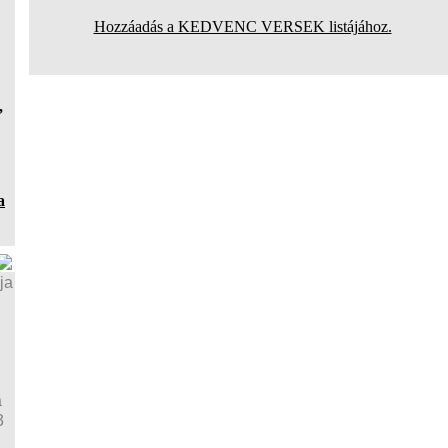
Hozzáadás a KEDVENC VERSEK listájához.
,
a
ja
a
3