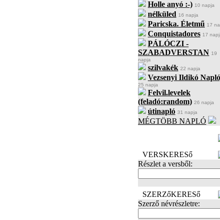
Holle anyó :-)
10 napja
nélküled
16 napja
Paricska. Életmű
17 na
Conquistadores
17 napj
PÁLÓCZI -
SZABADVERSTAN
19
napja
szilvakék
22 napja
Vezsenyi Ildikó Napló
25 napja
Felvil.levelek
(feladó:random)
26 napja
útinapló
31 napja
MÉGTÖBB NAPLÓ
BECENÉV
LEFOGLALÁSA
VERSKERESő
Részlet a versből:
SZERZőKERESő
Szerző névrészletre: