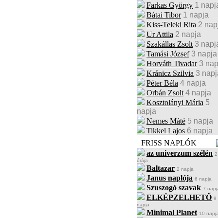
Farkas György
1 napj
Bátai Tibor
1 napja
Kiss-Teleki Rita
2 nap
Ur Attila
2 napja
Szakállas Zsolt
3 napj
Tamási József
3 napja
Horváth Tivadar
3 nap
Kránicz Szilvia
3 napj
Péter Béla
4 napja
Orbán Zsolt
4 napja
Kosztolányi Mária
5
napja
Nemes Máté
5 napja
Tikkel Lajos
6 napja
FRISS NAPLÓK
az univerzum szélén
2
órája
Baltazar
2 napja
Janus naplója
6 napja
Szuszogó szavak
7 napj
ELKÉPZELHETŐ
9
napja
Minimal Planet
10 napj