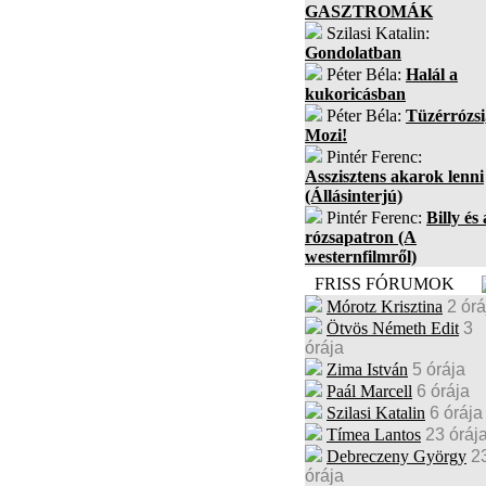
GASZTROMÁK
Szilasi Katalin:
Gondolatban
Péter Béla:
Halál a
kukoricásban
Péter Béla:
Tüzérrózsi
Mozi!
Pintér Ferenc:
Asszisztens akarok lenni
(Állásinterjú)
Pintér Ferenc:
Billy és 
rózsapatron (A
westernfilmről)
FRISS FÓRUMOK
Mórotz Krisztina
2 órá
Ötvös Németh Edit
3
órája
Zima István
5 órája
Paál Marcell
6 órája
Szilasi Katalin
6 órája
Tímea Lantos
23 óráj
Debreczeny György
2
órája