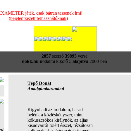
XAMETER játék, csak bátran tessenek írni!
(bejelentkezett felhasználóknak)
2857
szerző
39895
verse
dokk.hu
irodalmi kikötő ::
alapítva
2000-ben
Tépő Donát
Amalgámkarambol
Kigyulladt az irodalom, hasad
belénk a közléskényszer, mint
kókuszcsókos királynők, az aljas
kisudvarról fölért ésszel, rézsútosan
eg
kalimpálnak a légvonatok: te meg