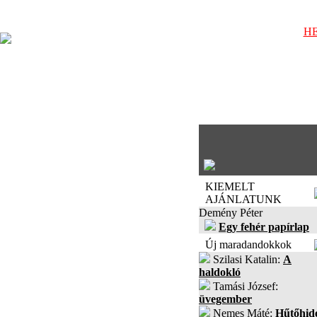
HE
KIEMELT
AJÁNLATUNK
Demény Péter
Egy fehér papírlap
Új maradandokkok
Szilasi Katalin:
A
haldokló
Tamási József:
üvegember
Nemes Máté:
Hűtőhid