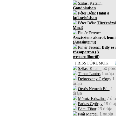
Szilasi Katalin:
Gondolatban
Péter Béla:
Halál a
kukoricásban
Péter Béla:
Tüzérrózsi
Mozi!
Pintér Ferenc:
Asszisztens akarok lenni
(Állásinterjú)
Pintér Ferenc:
Billy és 
rózsapatron (A
westernfilmről)
FRISS FÓRUMOK
Szilasi Katalin
50 per
Tímea Lantos
1 órája
Debreczeny György
1
órája
Ötvös Németh Edit
1
órája
Mórotz Krisztina
7 órá
Farkas György
19 órá
Bátai Tibor
23 órája
Paál Marcell
1 napja