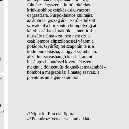
fölmész négyszer a kürtőkokárdás
kritikusokhoz csipkés csigavacsora
dagasztásra. Püspökfalatos kulimász
az ámbrás igazság ára - karóba húzott
szavakkal a horizonton hömpölyögj át
káróhuszárba - Írnak ők is, mert írni
muszály máma - én meg még ezt is
csak lompos elipszilonossal vágom a
pofádba. Gyűrődj fel szaporán te is a
ködmönoktatásba, ahogy a számban az
alizarin szarvasbangó kacsint, amint
t
husángos beöntéssel kiverejtékezem
megint a döngettyűs dogmákat magamból –
bömböl a megszokás: álmatag szavak, s
poentíros amalgámkarambol.
s
 a
/*Nipp: itt: Porcelánfigura
//*Poentíroz: Verset csattanóval lát el