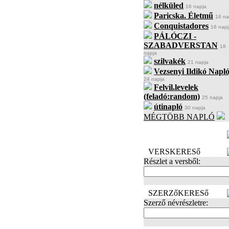
nélküled
16 napja
Paricska. Életmű
16 na
Conquistadores
16 napj
PÁLÓCZI -
SZABADVERSTAN
18
napja
szilvakék
21 napja
Vezsenyi Ildikó Napló
24 napja
Felvil.levelek
(feladó:random)
25 napja
útinapló
30 napja
MÉGTÖBB NAPLÓ
BECENÉV
LEFOGLALÁSA
VERSKERESő
Részlet a versből:
SZERZőKERESő
Szerző névrészletre: