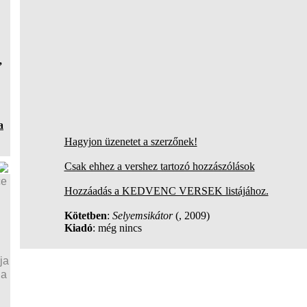
,
a
Hagyjon üzenetet a szerzőnek!
Csak ehhez a vershez tartozó hozzászólások
ce
Hozzáadás a KEDVENC VERSEK listájához.
Kötetben
:
Selyemsikátor
(, 2009)
Kiadó
: még nincs
ja
ja