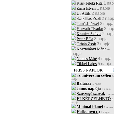
Kiss-Teleki Rita
1 nap
Zima István
1 napja
Ur Attila
2 napja
Szakállas Zsolt
2 napj
Tamási József
2 napja
Horváth Tivadar
2 nap
Kránicz Szilvia
2 napj
Péter Béla
3 napja
Orbán Zsolt
3 napja
Kosztolányi Mária
4
napja
Nemes Máté
4 napja
Tikkel Lajos
5 napja
FRISS NAPLÓK
az univerzum szélén
5
órája
Baltazar
1 napja
Janus naplója
5 napja
Szuszogó szavak
7 napj
ELKÉPZELHETŐ
8
napja
Minimal Planet
9 napja
Holle anyó :-)
9 napja