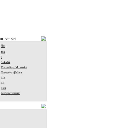
c versei
ŐK
Jók
l
Sokadik
Kosztolányi M. szerint
Genovéva ajánlása
lilis
lili
lista
Kedvenc verseim