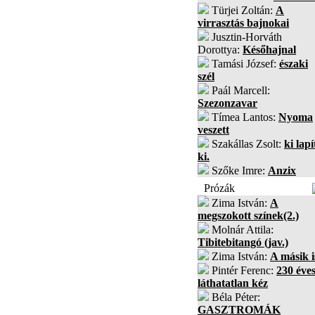
Türjei Zoltán:
A
virrasztás bajnokai
Jusztin-Horváth
Dorottya:
Későhajnal
Tamási József:
északi
szél
Paál Marcell:
Szezonzavar
Tímea Lantos:
Nyoma
veszett
Szakállas Zsolt:
ki lapí
ki.
Szőke Imre:
Anzix
Prózák
Zima István:
A
megszokott színek(2.)
Molnár Attila:
Tibitebitangó (jav.)
Zima István:
A másik i
Pintér Ferenc:
230 éves
láthatatlan kéz
Béla Péter:
GASZTROMÁK