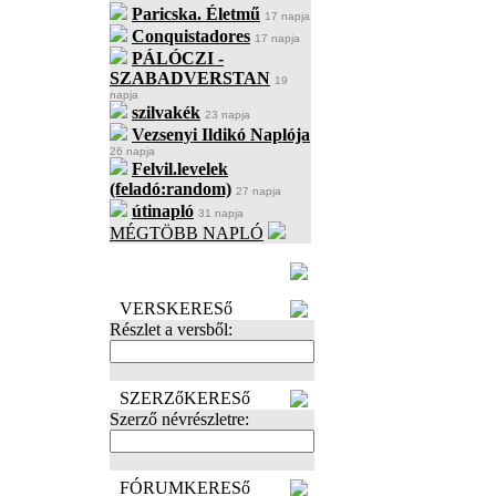
Paricska. Életmű
17 napja
Conquistadores
17 napja
PÁLÓCZI -
SZABADVERSTAN
19
napja
szilvakék
23 napja
Vezsenyi Ildikó Naplója
26 napja
Felvil.levelek
(feladó:random)
27 napja
útinapló
31 napja
MÉGTÖBB NAPLÓ
BECENÉV
LEFOGLALÁSA
VERSKERESő
Részlet a versből:
SZERZőKERESő
Szerző névrészletre:
FÓRUMKERESő