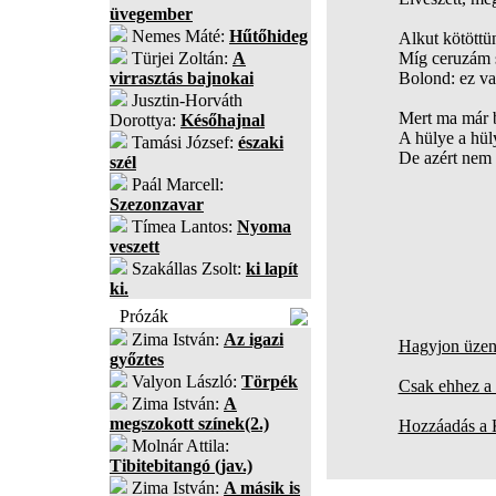
üvegember
Nemes Máté:
Hűtőhideg
Alkut kötöttü
Türjei Zoltán:
A
Míg ceruzám 
virrasztás bajnokai
Bolond: ez v
Jusztin-Horváth
Mert ma már b
Dorottya:
Későhajnal
A hülye a hüly
Tamási József:
északi
De azért nem 
szél
Paál Marcell:
Szezonzavar
Tímea Lantos:
Nyoma
veszett
Szakállas Zsolt:
ki lapít
ki.
Prózák
Zima István:
Az igazi
Hagyjon üzene
győztes
Valyon László:
Törpék
Csak ehhez a 
Zima István:
A
megszokott színek(2.)
Hozzáadás a
Molnár Attila:
Tibitebitangó (jav.)
Zima István:
A másik is