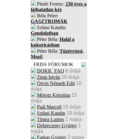
Pintér Ferenc:
230 éves a
láthatatlan kéz
Béla Péter:
GASZTROMÁK
Szilasi Katalin:
Gondolatban
Péter Béla:
Halál a
kukoricásban
Péter Béla:
Tüzérrózsi,
Mozi!
FRISS FÓRUMOK
DOKK_FAQ
6 órája
Zima István
10 órája
Ötvös Németh Edit
10
órája
Mórotz Krisztina
15
órája
Paál Marcell
19 órája
Szilasi Katalin
19 órája
Tímea Lantos
1 napja
Debreczeny György
1
napja
Farkas György
2 napja