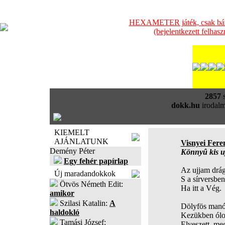
HEXAMETER játék, csak bátra
(bejelentkezett felhas
2857
s
dokk.hu
irodalm
KIEMELT
AJÁNLATUNK
Visnyei Fere
Demény Péter
Könnyû kis u
Egy fehér papírlap
Az ujjam drág
Új maradandokkok
S a sírversbe
Ötvös Németh Edit:
Ha itt a Vég.
amikor
Szilasi Katalin:
A
Dölyfös manó
haldokló
Kezükben ólo
Tamási József:
Elveszett, meg