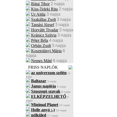
Bátai Tibor
2 napja
Kiss-Teleki Rita
2 napja
Ur Attila
3 napja
Szakállas Zsolt
3 napja
Tamási József
3 napja
Horváth Tivadar
3 napja
Kránicz Szilvia
3 napja
Péter Béla
4 napja
Orbán Zsolt
5 napja
Kosztolányi Mária
6
napja
Nemes Máté
6 napja
FRISS NAPLÓK
az univerzum szélén
11
órája
Baltazar
3 napja
Janus naplója
6 napja
Szuszogó szavak
8 napja
ELKÉPZELHETŐ
9
napja
Minimal Planet
10 napja
Holle anyó :-)
10 napja
nélküled
17 napja