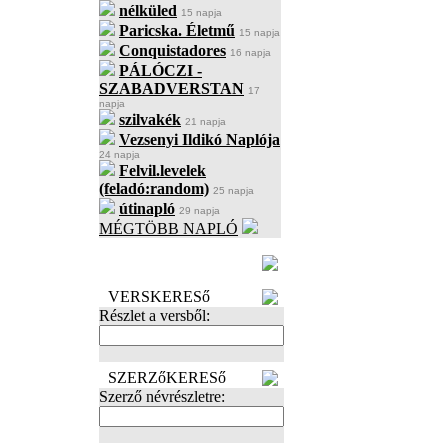
nélküled
15 napja
Paricska. Életmű
15 napja
Conquistadores
16 napja
PÁLÓCZI -
SZABADVERSTAN
17
napja
szilvakék
21 napja
Vezsenyi Ildikó Naplója
24 napja
Felvil.levelek
(feladó:random)
25 napja
útinapló
29 napja
MÉGTÖBB NAPLÓ
BECENÉV
LEFOGLALÁSA
VERSKERESő
Részlet a versből:
SZERZőKERESő
Szerző névrészletre: