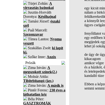
Türjei Zoltán:
A
virrasztás bajnokai
egy kicsit mi
Jusztin-Horváth
nálam a birkó
Dorottya:
Későhajnal
felülkerekedi
a könnyűt le
Tamási József:
északi
ügyes cselgán
szél
Paál Marcell:
fenyőillatot v
Szezonzavar
egy erdőben 
Tímea Lantos:
Nyoma
megijedek egy 
veszett
lehet jó sokái
Szakállas Zsolt:
ki lapít
ki.
de úgy de úg
Szőke Imre:
Anzix
kikacagom
Prózák
amikor végre 
és a házikót,
Zima István:
A
és letelepedek
megszokott színek(2.)
kandalló tüze 
Molnár Attila:
Tibitebitangó (jav.)
Ebben a képze
Zima István:
A másik is
semmi semmi s
Pintér Ferenc:
230 éves a
láthatatlan kéz
Béla Péter:
GASZTROMÁK