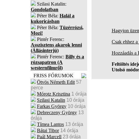
Szilasi Katalin:
Gondolatban
Péter Béla:
Halál a
kukoricásban
Péter Béla:
Tüzérrózsi,
Hagyjon üzene
Mozi!
Pintér Ferenc:
Csak ehhez a 
Asszisztens akarok lenni
(Állásinterjú)
Hozzáadás a
Pintér Ferenc:
Billy és a
rózsapatron (A
Feltöltés idej
westernfilmről)
Utolsó módos
FRISS FÓRUMOK
Ötvös Németh Edit
57
perce
Mórotz Krisztina
1 órája
Szilasi Katalin
10 órája
Farkas György
10 órája
Debreczeny György
13
órája
Tímea Lantos
13 órája
Bátai Tibor
14 órája
Paál Marcell
23 órája