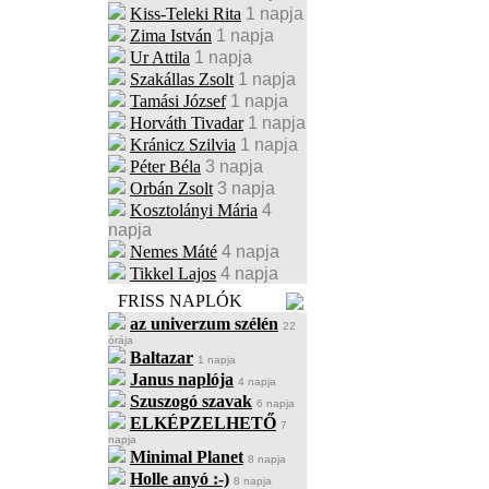
Kiss-Teleki Rita
1 napja
Zima István
1 napja
Ur Attila
1 napja
Szakállas Zsolt
1 napja
Tamási József
1 napja
Horváth Tivadar
1 napja
Kránicz Szilvia
1 napja
Péter Béla
3 napja
Orbán Zsolt
3 napja
Kosztolányi Mária
4
napja
Nemes Máté
4 napja
Tikkel Lajos
4 napja
FRISS NAPLÓK
az univerzum szélén
22
órája
Baltazar
1 napja
Janus naplója
4 napja
Szuszogó szavak
6 napja
ELKÉPZELHETŐ
7
napja
Minimal Planet
8 napja
Holle anyó :-)
8 napja