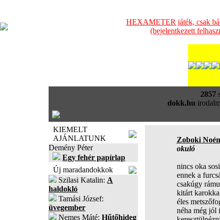
HEXAMETER játék, csak bátra
(bejelentkezett felhas
2857
s
dokk.hu
irodalm
KIEMELT
AJÁNLATUNK
Zoboki Noé
Demény Péter
okuló
Egy fehér papírlap
nincs oka sos
Új maradandokkok
ennek a furcs
Szilasi Katalin:
A
csakúgy rámug
haldokló
kitárt karokka
Tamási József:
éles metszőfo
üvegember
néha még jól i
Nemes Máté:
Hűtőhideg
keresztülnézn