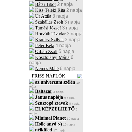
Bátai Tibor
2 napja
Kiss-Teleki Rita
2 napja
Ur Attila
3 napja
Szakállas Zsolt
3 napja
Tamási József
3 napja
Horváth Tivadar
3 napja
Kránicz Szilvia
3 napja
Péter Béla
4 napja
Orbán Zsolt
5 napja
Kosztolányi Mária
6
napja
Nemes Máté
6 napja
FRISS NAPLÓK
az univerzum szélén
10
órája
Baltazar
3 napja
Janus naplója
6 napja
Szuszogó szavak
8 napja
ELKÉPZELHETŐ
9
napja
Minimal Planet
10 napja
Holle anyó :-)
10 napja
nélküled
17 napja