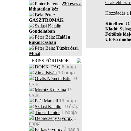
Csak ehhez a 
Pintér Ferenc:
230 éves a
láthatatlan kéz
Hozzáadás a
Béla Péter:
GASZTROMÁK
Kötetben
:
Ol
Szilasi Katalin:
Kiadó
: Sylva
Gondolatban
Feltöltés idej
Péter Béla:
Halál a
Utolsó módos
kukoricásban
Péter Béla:
Tüzérrózsi,
Mozi!
FRISS FÓRUMOK
DOKK_FAQ
6 órája
Zima István
10 órája
Ötvös Németh Edit
10
órája
Mórotz Krisztina
15
órája
Paál Marcell
19 órája
Szilasi Katalin
19 órája
Tímea Lantos
1 napja
Debreczeny György
1
napja
Farkas György
2 napja