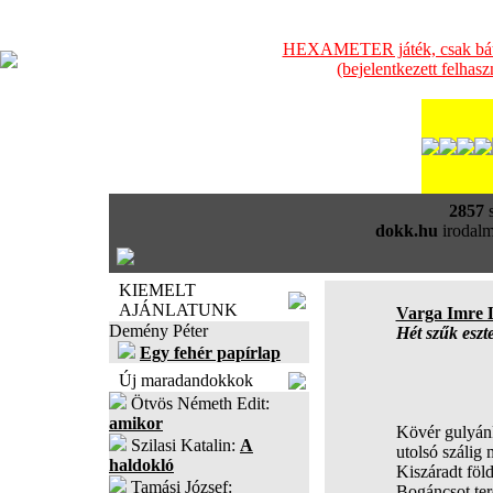
HEXAMETER játék, csak bátra
(bejelentkezett felhas
2857
s
dokk.hu
irodalm
KIEMELT
AJÁNLATUNK
Varga Imre 
Demény Péter
Hét szűk eszt
Egy fehér papírlap
Új maradandokkok
Ötvös Németh Edit:
amikor
Kövér gulyán
Szilasi Katalin:
A
utolsó szálig 
haldokló
Kiszáradt föld
Tamási József:
Bogáncsot ter