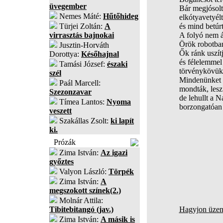
üvegember
Bár megjósolt
Nemes Máté:
Hűtőhideg
elkótyavetyél
Türjei Zoltán:
A
és mind betúr
virrasztás bajnokai
A folyó nem á
Örök robotban
Jusztin-Horváth
Ők ránk uszít
Dorottya:
Későhajnal
és félelemmel 
Tamási József:
északi
törvénykövükö
szél
Mindenünket o
Paál Marcell:
mondták, lesz
Szezonzavar
de lehullt a Na
Tímea Lantos:
Nyoma
borzongatóan 
veszett
Szakállas Zsolt:
ki lapít
ki.
Prózák
Zima István:
Az igazi
győztes
Valyon László:
Törpék
Zima István:
A
megszokott színek(2.)
Molnár Attila:
Tibitebitangó (jav.)
Hagyjon üzene
Zima István:
A másik is