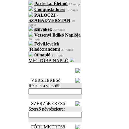
Paricska. Életmű
17 napja
Conquistadores
17 napja
PÁLÓCZI -
SZABADVERSTAN
19
napja
szilvakék
23 napja
Vezsenyi Ildikó Naplója
26 napja
Felvil.levelek
(feladó:random)
27 napja
útinapló
31 napja
MÉGTÖBB NAPLÓ
BECENÉV
LEFOGLALÁSA
VERSKERESő
Részlet a versből:
SZERZőKERESő
Szerző névrészletre:
FÓRUMKERESő