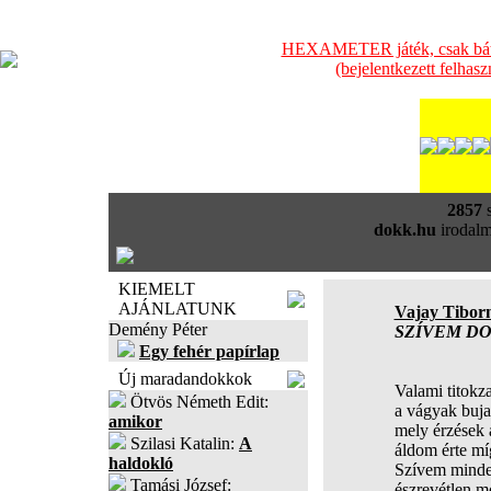
HEXAMETER játék, csak bátra
(bejelentkezett felhas
2857
s
dokk.hu
irodalm
KIEMELT
AJÁNLATUNK
Vajay Tibor
Demény Péter
SZÍVEM D
Egy fehér papírlap
Új maradandokkok
Valami titokz
Ötvös Németh Edit:
a vágyak buja
amikor
mely érzések 
Szilasi Katalin:
A
áldom érte mí
haldokló
Szívem minden
Tamási József:
észrevétlen m