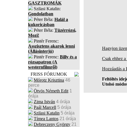
GASZTROMÁK
Szilasi Katalin:
Gondolatban
Péter Béla:
Halál a
kukoricásban
Péter Béla:
Tüzérrózsi,
Mozi!
Pintér Ferenc:
Asszisztens akarok lenni
Hagyjon üzene
(Állásinterjú)
Pintér Ferenc:
Billy és a
Csak ehhez a 
rózsapatron (A
westernfilmről)
Hozzáadás a
FRISS FÓRUMOK
Feltöltés idej
Mórotz Krisztina
46
Utolsó módos
perce
Ötvös Németh Edit
1
órája
Zima István
4 órája
Paál Marcell
5 órája
Szilasi Katalin
5 órája
Tímea Lantos
21 órája
Debreczeny György
21