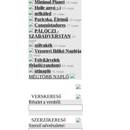
Minimal Planet
10 napja
Holle anyó :-)
10 napja
nélküled
16 napja
Paricska. Életmű
16 napja
Conquistadores
17 napja
PÁLÓCZI -
SZABADVERSTAN
18
napja
szilvakék
22 napja
Vezsenyi Ildikó Naplója
25 napja
Felvil.levelek
(feladó:random)
26 napja
útinapló
31 napja
MÉGTÖBB NAPLÓ
BECENÉV
LEFOGLALÁSA
VERSKERESő
Részlet a versből:
SZERZőKERESő
Szerző névrészletre: