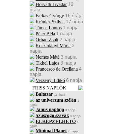
Horváth Tivadar
16
órája
Farkas György
16 órája
Kránicz Szilvia
17 órája
Tímea Lantos
1 napja
Péter Béla
1 napja
Orbán Zsolt
2 napja
Kosztolányi Mária
3
napja
Nemes Máté
3 napja
Tikkel Lajos
3 napja
Francesco de Orellana
4
napja
Vezsenyi Ildikó
6 napja
FRISS NAPLÓK
Baltazar
11 órája
az univerzum szélén
1
napja
Janus naplója
3 napja
Szuszogó szavak
5 napja
ELKÉPZELHETŐ
6
napja
Minimal Planet
7 napja