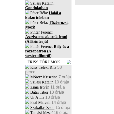
Szilasi Katalin:
Gondolatban
Péter Béla:
Halál a
kukoricásban
Péter Béla:
Tüzérrózsi,
Mozi!
Pintér Ferenc:
Asszisztens akarok lenni
(Állásinterjú)
Pintér Ferenc:
Billy és a
rózsapatron (A
westernfilmről)
FRISS FÓRUMOK
Kiss-Teleki Rita
58
perce
Mórotz Krisztina
7 órája
Szilasi Katalin
10 órája
Zima István
11 órája
Bátai Tibor
13 órája
Ur Attila
13 órája
Paál Marcell
14 órája
Szakállas Zsolt
15 órája
Tamási József
16 órája