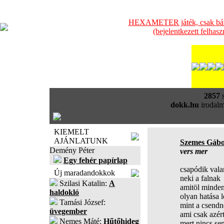
HEXAMETER játék, csak bátra
(bejelentkezett felhas
2857
s
dokk.hu
irodalm
KIEMELT
AJÁNLATUNK
Szemes Gáb
Demény Péter
vers mer
Egy fehér papírlap
csapódik vala
Új maradandokkok
neki a falnak
Szilasi Katalin:
A
amitöl minde
haldokló
olyan hatása l
Tamási József:
mint a csendn
üvegember
ami csak azér
Nemes Máté:
Hűtőhideg
mert nincs se