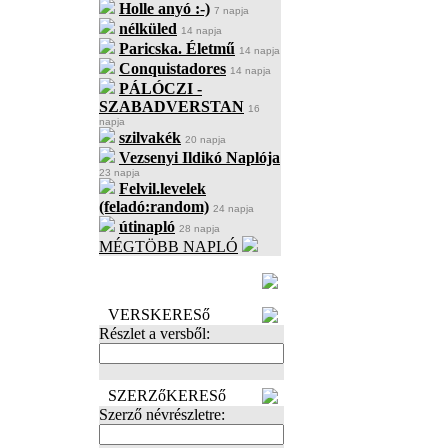
Holle anyó :-)
7 napja
nélküled
14 napja
Paricska. Életmű
14 napja
Conquistadores
14 napja
PÁLÓCZI -
SZABADVERSTAN
16
napja
szilvakék
20 napja
Vezsenyi Ildikó Naplója
23 napja
Felvil.levelek
(feladó:random)
24 napja
útinapló
28 napja
MÉGTÖBB NAPLÓ
BECENÉV
LEFOGLALÁSA
VERSKERESő
Részlet a versből:
SZERZőKERESő
Szerző névrészletre: