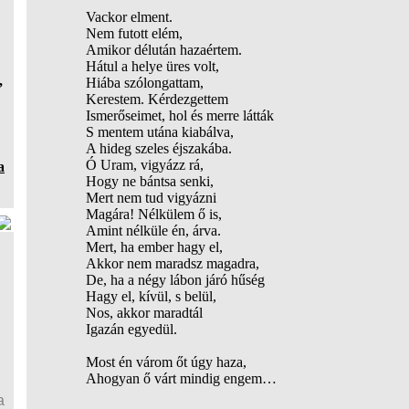
Vackor elment.
Nem futott elém,
Amikor délután hazaértem.
Hátul a helye üres volt,
,
Hiába szólongattam,
Kerestem. Kérdezgettem
Ismerőseimet, hol és merre látták
S mentem utána kiabálva,
A hideg szeles éjszakába.
Ó Uram, vigyázz rá,
a
Hogy ne bántsa senki,
Mert nem tud vigyázni
Magára! Nélkülem ő is,
Amint nélküle én, árva.
Mert, ha ember hagy el,
Akkor nem maradsz magadra,
De, ha a négy lábon járó hűség
Hagy el, kívül, s belül,
Nos, akkor maradtál
Igazán egyedül.
Most én várom őt úgy haza,
Ahogyan ő várt mindig engem…
a