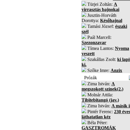
Türjei Zoltán:
A
virrasztás bajnokai
Jusztin-Horváth
Dorottya:
Későhajnal
Tamási József:
északi
szél
Paál Marcell:
Szezonzavar
Tímea Lantos:
Nyoma
veszett
Szakállas Zsolt:
ki lapí
ki.
Szőke Imre:
Anzix
Prózák
Zima István:
A
megszokott színek(2.)
Molnár Attila:
Tibitebitangó (jav.)
Zima István:
A másik i
Pintér Ferenc:
230 éves
láthatatlan kéz
Béla Péter:
GASZTROMÁK