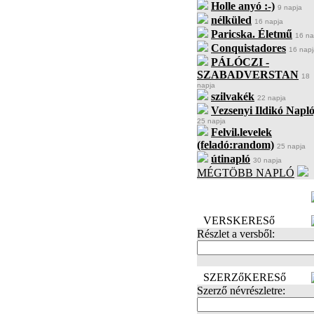
Holle anyó :-)
9 napja
nélküled
16 napja
Paricska. Életmű
16 na
Conquistadores
16 napj
PÁLÓCZI -
SZABADVERSTAN
18
napja
szilvakék
22 napja
Vezsenyi Ildikó Napló
25 napja
Felvil.levelek
(feladó:random)
25 napja
útinapló
30 napja
MÉGTÖBB NAPLÓ
BECENÉV
LEFOGLALÁSA
VERSKERESő
Részlet a versből:
SZERZőKERESő
Szerző névrészletre: