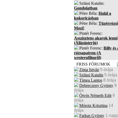
Szilasi Katalin:
Gondolatban
Péter Béla:
Halál a
kukoricásban
Péter Béla:
Tüzérrózsi
Mozi!
Pintér Ferenc:
Asszisztens akarok lenni
(Állásinterjú)
Pintér Ferenc:
Billy és 
rózsapatron (A
westernfilmről)
FRISS FÓRUMOK
Zima István
5 órája
Szilasi Katalin
5 órája
Tímea Lantos
8 órája
Debreczeny György
9
órája
Ötvös Németh Edit
9
órája
Mórotz Krisztina
14
órája
Farkas György
1 napj