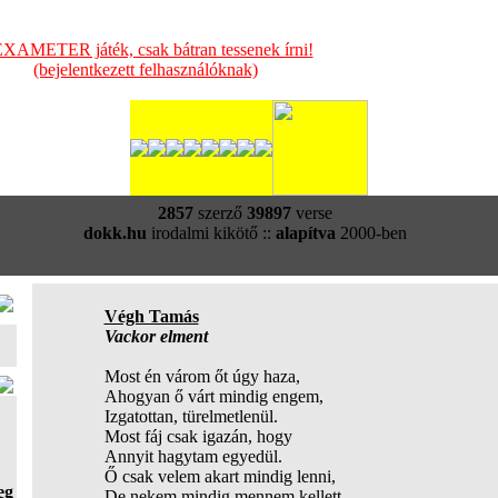
XAMETER játék, csak bátran tessenek írni!
(bejelentkezett felhasználóknak)
2857
szerző
39897
verse
dokk.hu
irodalmi kikötő ::
alapítva
2000-ben
Végh Tamás
Vackor elment
Most én várom őt úgy haza,
Ahogyan ő várt mindig engem,
Izgatottan, türelmetlenül.
Most fáj csak igazán, hogy
Annyit hagytam egyedül.
Ő csak velem akart mindig lenni,
eg
De nekem mindig mennem kellett