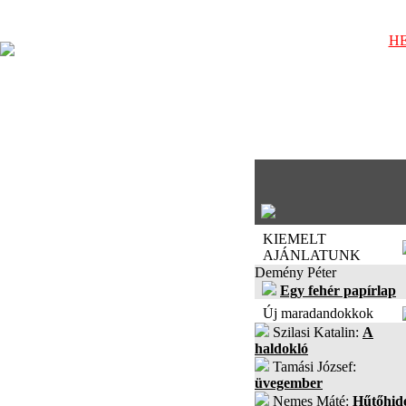
HE
KIEMELT
AJÁNLATUNK
Demény Péter
Egy fehér papírlap
Új maradandokkok
Szilasi Katalin:
A
haldokló
Tamási József:
üvegember
Nemes Máté:
Hűtőhid