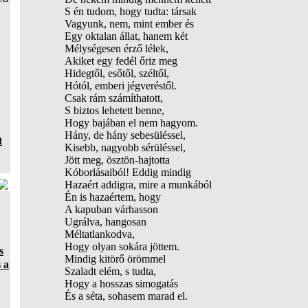
S én tudom, hogy tudta: társak
Vagyunk, nem, mint ember és
Egy oktalan állat, hanem két
Mélységesen érző lélek,
Akiket egy fedél őriz meg
Hidegtől, esőtől, széltől,
Hótól, emberi jégveréstől.
Csak rám számíthatott,
S biztos lehetett benne,
Hogy bajában el nem hagyom.
Hány, de hány sebesüléssel,
t
Kisebb, nagyobb sérüléssel,
Jött meg, ösztön-hajtotta
Kóborlásaiból! Eddig mindig
Hazaért addigra, mire a munkából
Én is hazaértem, hogy
A kapuban várhasson
Ugrálva, hangosan
Méltatlankodva,
Hogy olyan sokára jöttem.
s
Mindig kitörő örömmel
 a
Szaladt elém, s tudta,
Hogy a hosszas simogatás
És a séta, sohasem marad el.