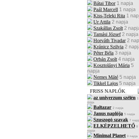
Bátai Tibor
1 napja
Paál Marcell
1 napja
Kiss-Teleki Rita
1 nap
Ur Attila
2 napja
Szakállas Zsolt
2 napj
Tamási József
2 napja
Horváth Tivadar
2 nap
Kránicz Szilvia
2 napj
Péter Béla
3 napja
Orbán Zsolt
4 napja
Kosztolányi Mária
5
napja
Nemes Máté
5 napja
Tikkel Lajos
5 napja
FRISS NAPLÓK
az univerzum szélén
1
órája
Baltazar
2 napja
Janus naplója
5 napja
Szuszogó szavak
7 napj
ELKÉPZELHETŐ
8
napja
Minimal Planet
9 napja