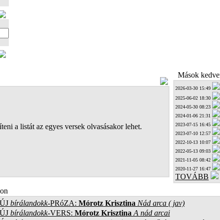
Mások kedven
2026-03-30 15:49
2025-06-02 18:30
2024-05-30 08:23
2024-01-06 21:31
2023-07-15 16:45
teni a listát az egyes versek olvasásakor lehet.
2023-07-10 12:57
2022-10-13 10:07
2022-05-13 09:03
2021-11-05 08:42
2020-11-27 16:47
TOVÁBB
on
ÚJ
bírálandokk
-PRóZA:
Mórotz Krisztina
Nád arca ( jav)
ÚJ
bírálandokk
-VERS:
Mórotz Krisztina
A nád arcai