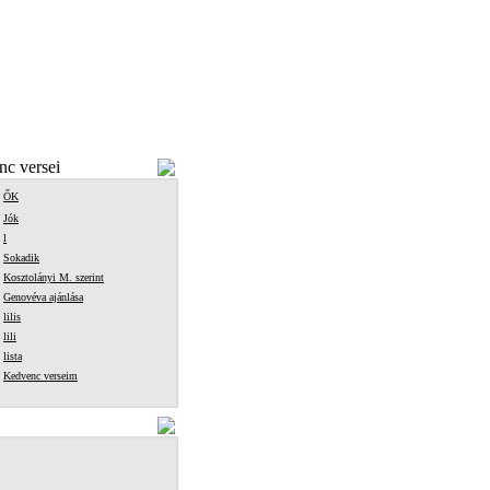
c versei
ŐK
Jók
l
Sokadik
Kosztolányi M. szerint
Genovéva ajánlása
lilis
lili
lista
Kedvenc verseim