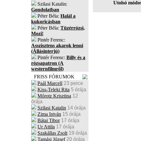
Utolsó módos
Szilasi Katalin:
Gondolatban
Péter Béla:
Halál a
kukoricásban
Péter Béla:
Tüzérrózsi,
Mozi!
Pintér Ferenc:
Asszisztens akarok lenni
(Állásinterjú)
Pintér Ferenc:
Billy és a
rózsapatron (A
westernfilmről)
FRISS FÓRUMOK
Paál Marcell
23 perce
Kiss-Teleki Rita
5 órája
Mórotz Krisztina
12
órája
Szilasi Katalin
14 órája
Zima István
15 órája
Bátai Tibor
17 órája
Ur Attila
17 órája
Szakállas Zsolt
19 órája
Tamási József
20 órája