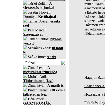
Türjei Zoltán:
A
mint a lila-zö
virrasztás bajnokai
a mámorral öss
Jusztin-Horváth
a lüktető heve
Dorottya:
Későhajnal
hol szemeinkb
s összeolvadt 
Tamási József:
északi
Hátamon szen
szél
szövettelen el
Paál Marcell:
fájdalommente
Szezonzavar
Tímea Lantos:
Nyoma
veszett
Szakállas Zsolt:
ki lapít
ki.
Szőke Imre:
Anzix
Prózák
Zima István:
A
megszokott színek(2.)
Molnár Attila:
Hagyjon üzene
Tibitebitangó (jav.)
Zima István:
A másik is
Csak ehhez a 
Pintér Ferenc:
230 éves a
láthatatlan kéz
Hozzáadás a
Béla Péter:
Feltöltés idej
GASZTROMÁK