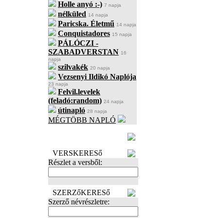
Holle anyó :-)
7 napja
nélküled
14 napja
Paricska. Életmű
14 napja
Conquistadores
15 napja
PÁLÓCZI -
SZABADVERSTAN
16
napja
szilvakék
20 napja
Vezsenyi Ildikó Naplója
23 napja
Felvil.levelek
(feladó:random)
24 napja
útinapló
28 napja
MÉGTÖBB NAPLÓ
BECENÉV
LEFOGLALÁSA
VERSKERESő
Részlet a versből:
SZERZőKERESő
Szerző névrészletre: