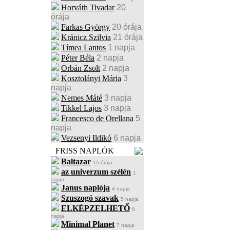
Horváth Tivadar
20
órája
Farkas György
20 órája
Kránicz Szilvia
21 órája
Tímea Lantos
1 napja
Péter Béla
2 napja
Orbán Zsolt
2 napja
Kosztolányi Mária
3
napja
Nemes Máté
3 napja
Tikkel Lajos
3 napja
Francesco de Orellana
5
napja
Vezsenyi Ildikó
6 napja
FRISS NAPLÓK
Baltazar
15 órája
az univerzum szélén
1
napja
Janus naplója
4 napja
Szuszogó szavak
5 napja
ELKÉPZELHETŐ
6
napja
Minimal Planet
7 napja