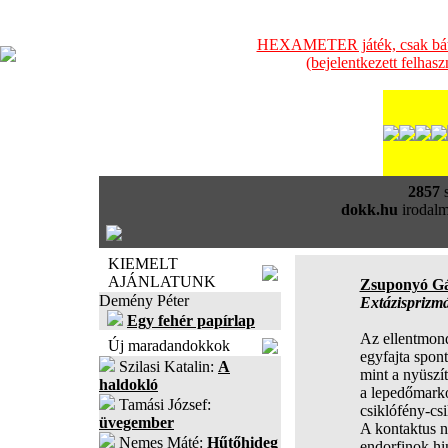
HEXAMETER játék, csak bátra
(bejelentkezett felhas
2857
s
dokk.hu
irodalm
KIEMELT
AJÁNLATUNK
Zsuponyó G
Demény Péter
Extázisprizm
Egy fehér papírlap
Az ellentmond
Új maradandokkok
egyfajta spon
Szilasi Katalin:
A
mint a nyüszí
haldokló
a lepedőmarko
Tamási József:
csiklófény-csi
üvegember
A kontaktus n
Nemes Máté:
Hűtőhideg
endorfinok hi