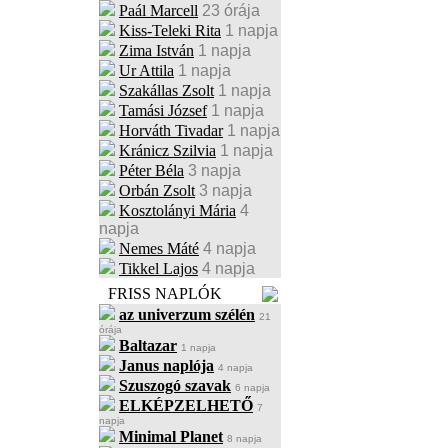
Paál Marcell
23 órája
Kiss-Teleki Rita
1 napja
Zima István
1 napja
Ur Attila
1 napja
Szakállas Zsolt
1 napja
Tamási József
1 napja
Horváth Tivadar
1 napja
Kránicz Szilvia
1 napja
Péter Béla
3 napja
Orbán Zsolt
3 napja
Kosztolányi Mária
4
napja
Nemes Máté
4 napja
Tikkel Lajos
4 napja
FRISS NAPLÓK
az univerzum szélén
21
órája
Baltazar
1 napja
Janus naplója
4 napja
Szuszogó szavak
6 napja
ELKÉPZELHETŐ
7
napja
Minimal Planet
8 napja