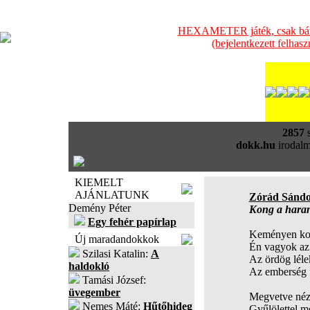
HEXAMETER játék, csak bátra
(bejelentkezett felhas
2857
s
dokk.hu
irodalm
KIEMELT
AJÁNLATUNK
Zórád Sándo
Demény Péter
Kong a haran
Egy fehér papírlap
Keményen kon
Új maradandokkok
Én vagyok az 
Szilasi Katalin:
A
Az ördög léle
haldokló
Az emberség f
Tamási József:
üvegember
Megvetve néz
Nemes Máté:
Hűtőhideg
Gyűlölettel 