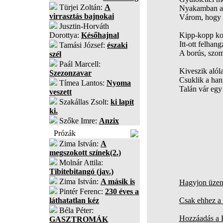
Türjei Zoltán:
A
Nyakamban a k
virrasztás bajnokai
Várom, hogy 
Jusztin-Horváth
Dorottya:
Későhajnal
Kipp-kopp ko
Itt-ott felhan
Tamási József:
északi
A borús, szom
szél
Paál Marcell:
Kiveszik alól
Szezonzavar
Csuklik a han
Tímea Lantos:
Nyoma
Talán vár egy
veszett
Szakállas Zsolt:
ki lapít
ki.
Szőke Imre:
Anzix
Prózák
Zima István:
A
megszokott színek(2.)
Molnár Attila:
Tibitebitangó (jav.)
Zima István:
A másik is
Hagyjon üzene
Pintér Ferenc:
230 éves a
láthatatlan kéz
Csak ehhez a 
Béla Péter:
Hozzáadás a
GASZTROMÁK