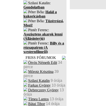
Szilasi Katalin:
Gondolatban
Péter Béla:
Halál a
kukoricásban
Péter Béla:
Tüzérrózsi,
Mozi!
Pintér Ferenc:
Asszisztens akarok lenni
(Állásinterjú)
Pintér Ferenc:
Billy és a
rózsapatron (A
westernfilmről)
FRISS FÓRUMOK
Ötvös Németh Edit
34
perce
Mórotz Krisztina
39
perce
Szilasi Katalin
9 órája
Farkas György
10 órája
Debreczeny György
13
órája
Tímea Lantos
13 órája
Bátai Tibor
14 órája