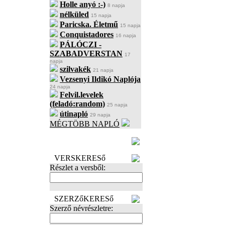
Holle anyó :-)
8 napja
nélküled
15 napja
Paricska. Életmű
15 napja
Conquistadores
16 napja
PÁLÓCZI -
SZABADVERSTAN
17
napja
szilvakék
21 napja
Vezsenyi Ildikó Naplója
24 napja
Felvil.levelek
(feladó:random)
25 napja
útinapló
29 napja
MÉGTÖBB NAPLÓ
BECENÉV
LEFOGLALÁSA
VERSKERESő
Részlet a versből:
SZERZőKERESő
Szerző névrészletre: