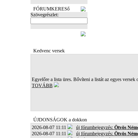
FÓRUMKERESő
Szövegrészlet:
FOTÓK
Kedvenc versek
Egyelőre a lista üres. Bővíteni a listát az egyes versek 
TOVÁBB
ÚJDONSÁGOK a dokkon
2026-08-07 11:11
új fórumbejegyzés:
Ötvös Néme
2026-08-07 11:11
új fórumbejegyzés:
Ötvös Néme