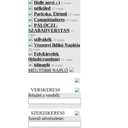
Holle anyó :-)
8 napja
nélküled
15 napja
Paricska. Életmű
15 napja
Conquistadores
16 napja
PÁLÓCZI -
SZABADVERSTAN
17
napja
szilvakék
21 napja
Vezsenyi Ildikó Naplója
24 napja
Felvil.levelek
(feladó:random)
25 napja
útinapló
29 napja
MÉGTÖBB NAPLÓ
BECENÉV
LEFOGLALÁSA
VERSKERESő
Részlet a versből:
SZERZőKERESő
Szerző névrészletre: