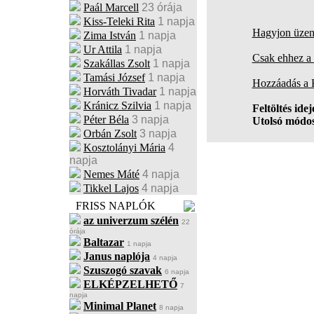
Paál Marcell
23 órája
Kiss-Teleki Rita
1 napja
Hagyjon üzene
Zima István
1 napja
Ur Attila
1 napja
Csak ehhez a 
Szakállas Zsolt
1 napja
Tamási József
1 napja
Hozzáadás a
Horváth Tivadar
1 napja
Kránicz Szilvia
1 napja
Feltöltés idej
Péter Béla
3 napja
Utolsó módos
Orbán Zsolt
3 napja
Kosztolányi Mária
4
napja
Nemes Máté
4 napja
Tikkel Lajos
4 napja
FRISS NAPLÓK
az univerzum szélén
22
órája
Baltazar
1 napja
Janus naplója
4 napja
Szuszogó szavak
6 napja
ELKÉPZELHETŐ
7
napja
Minimal Planet
8 napja