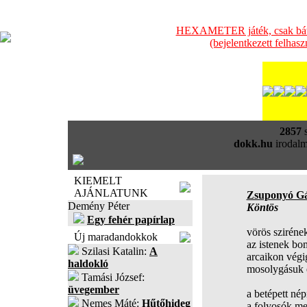
HEXAMETER játék, csak bátra
(bejelentkezett felhas
2857
s
dokk.hu
irodalm
KIEMELT
AJÁNLATUNK
Zsuponyó G
Demény Péter
Köntös
Egy fehér papírlap
vörös sziréne
Új maradandokkok
az istenek bo
Szilasi Katalin:
A
arcaikon végi
haldokló
mosolygásuk 
Tamási József:
üvegember
a betépett né
Nemes Máté:
Hűtőhideg
a folyosók mel