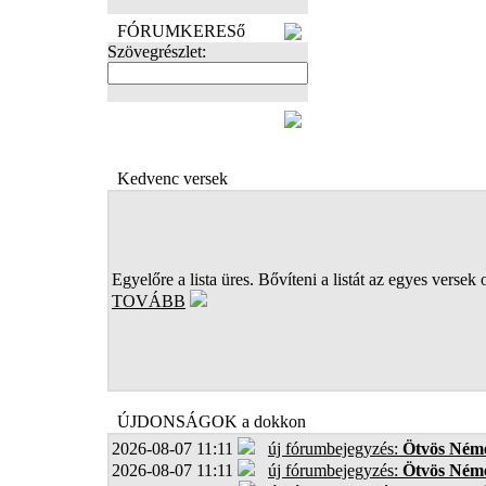
FÓRUMKERESő
Szövegrészlet:
FOTÓK
Kedvenc versek
Egyelőre a lista üres. Bővíteni a listát az egyes versek 
TOVÁBB
ÚJDONSÁGOK a dokkon
2026-08-07 11:11
új fórumbejegyzés:
Ötvös Néme
2026-08-07 11:11
új fórumbejegyzés:
Ötvös Néme