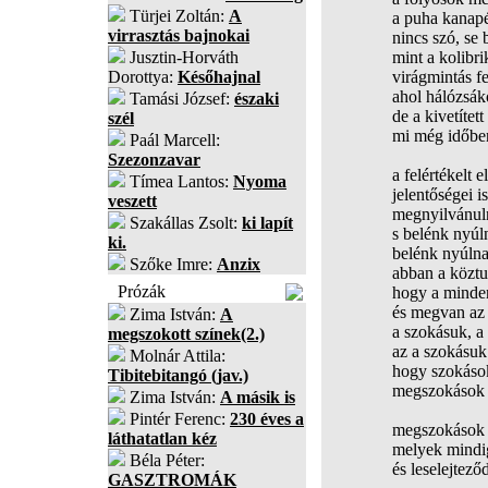
Türjei Zoltán:
A
a puha kanap
virrasztás bajnokai
nincs szó, se
Jusztin-Horváth
mint a kolibri
Dorottya:
Későhajnal
virágmintás f
ahol hálózsák
Tamási József:
északi
de a kivetítet
szél
mi még időben
Paál Marcell:
Szezonzavar
a felértékelt
Tímea Lantos:
Nyoma
jelentőségei 
veszett
megnyilvánul
Szakállas Zsolt:
ki lapít
s belénk nyúl
ki.
belénk nyúln
Szőke Imre:
Anzix
abban a köztu
Prózák
hogy a minde
és megvan az
Zima István:
A
a szokásuk, a
megszokott színek(2.)
az a szokásuk
Molnár Attila:
hogy szokáso
Tibitebitangó (jav.)
megszokások
Zima István:
A másik is
Pintér Ferenc:
230 éves a
megszokások 
láthatatlan kéz
melyek mindig
Béla Péter:
és leselejtez
GASZTROMÁK