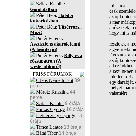
Szilasi Katalin:
mi is már
Gondolatban
csak szemlélő
Péter Béla:
Halál a
az új köntösb
kukoricásban
s már másképp
Péter Béla:
Tüzérrózsi,
a részletek, a 
Mozi!
hogy mi is már
Pintér Ferenc:
Asszisztens akarok lenni
részletek a m
(Állásinterjú)
s gyermeki mo
távozunk a ka
Pintér Ferenc:
Billy és a
az új köntöss
rózsapatron (A
a kezünkben,
westernfilmről)
a kezünkben m
FRISS FÓRUMOK
mindenkori al
Ötvös Németh Edit
39
egy darabját, 
perce
melyet már m
Mórotz Krisztina
44
valamiért
perce
Szilasi Katalin
9 órája
Farkas György
10 órája
Debreczeny György
13
órája
Tímea Lantos
13 órája
Bátai Tibor
14 órája