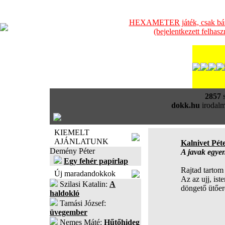
HEXAMETER játék, csak bátra
(bejelentkezett felhas
2857
s
dokk.hu
irodalm
KIEMELT
AJÁNLATUNK
Kalnivet Pét
Demény Péter
A javak egyen
Egy fehér papírlap
Rajtad tarto
Új maradandokkok
Az az ujj, ist
Szilasi Katalin:
A
döngető ütőer
haldokló
Tamási József:
üvegember
Nemes Máté:
Hűtőhideg