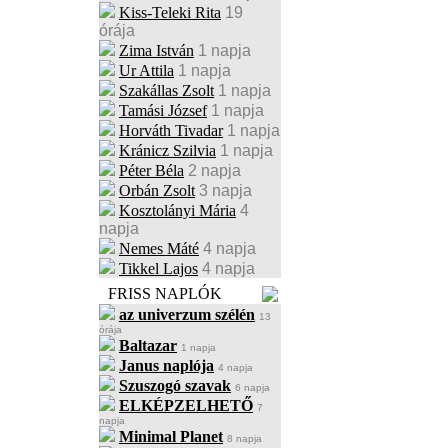
Kiss-Teleki Rita
19
órája
Zima István
1 napja
Ur Attila
1 napja
Szakállas Zsolt
1 napja
Tamási József
1 napja
Horváth Tivadar
1 napja
Kránicz Szilvia
1 napja
Péter Béla
2 napja
Orbán Zsolt
3 napja
Kosztolányi Mária
4
napja
Nemes Máté
4 napja
Tikkel Lajos
4 napja
FRISS NAPLÓK
az univerzum szélén
13
órája
Baltazar
1 napja
Janus naplója
4 napja
Szuszogó szavak
6 napja
ELKÉPZELHETŐ
7
napja
Minimal Planet
8 napja