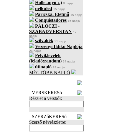
Holle anyó :-)
8 napja
nélküled
15 napja
Paricska. Életmű
15 napja
Conquistadores
15 napja
PÁLÓCZI -
SZABADVERSTAN
17
napja
szilvakék
21 napja
Vezsenyi Ildikó Naplója
24 napja
Felvil.levelek
(feladó:random)
24 napja
útinapló
29 napja
MÉGTÖBB NAPLÓ
BECENÉV
LEFOGLALÁSA
VERSKERESő
Részlet a versből:
SZERZőKERESő
Szerző névrészletre: