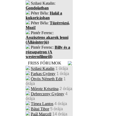
Szilasi Katalin:
Gondolatban
Péter Béla:
Halál a
kukoricásban
Péter Béla:
Tüzérrózsi,
Mozi!
Pintér Ferenc:
Asszisztens akarok lenni
(Állásinterjú)
Pintér Ferenc:
Billy és a
rózsapatron (A
westernfilmről)
FRISS FÓRUMOK
Szilasi Katalin
1 órája
Farkas György
1 órája
Ötvös Németh Edit
1
órája
Mórotz Krisztina
2 órája
Debreczeny György
4
órája
Tímea Lantos
4 órája
Bátai Tibor
5 órája
Paál Marcell
14 órája