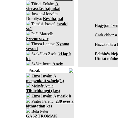
Türjei Zoltán:
A
virrasztás bajnokai
Jusztin-Horváth
Dorottya:
Későhajnal
Tamási József:
északi
Hagyjon üzene
szél
Paál Marcell:
Csak ehhez a 
Szezonzavar
Tímea Lantos:
Nyoma
Hozzáadás a
veszett
Szakállas Zsolt:
ki lapít
Feltöltés idej
ki.
Utolsó módos
Szőke Imre:
Anzix
Prózák
Zima István:
A
megszokott színek(2.)
Molnár Attila:
Tibitebitangó (jav.)
Zima István:
A másik is
Pintér Ferenc:
230 éves a
láthatatlan kéz
Béla Péter:
GASZTROMÁK