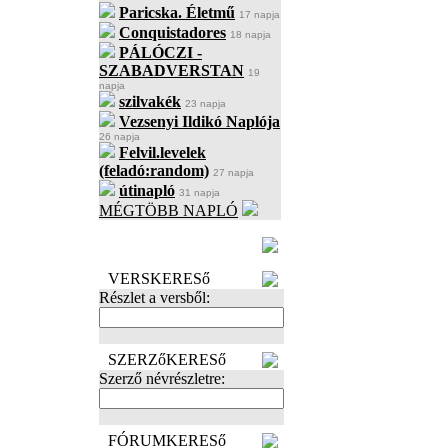
Paricska. Életmű
17 napja
Conquistadores
18 napja
PÁLÓCZI -
SZABADVERSTAN
19
napja
szilvakék
23 napja
Vezsenyi Ildikó Naplója
26 napja
Felvil.levelek
(feladó:random)
27 napja
útinapló
31 napja
MÉGTÖBB NAPLÓ
BECENÉV
LEFOGLALÁSA
VERSKERESő
Részlet a versből:
SZERZőKERESő
Szerző névrészletre:
FÓRUMKERESő