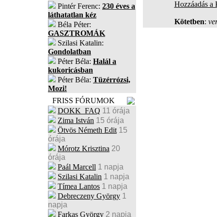
Hozzáadás a
Pintér Ferenc:
230 éves a
láthatatlan kéz
Kötetben
:
ve
Béla Péter:
GASZTROMÁK
Szilasi Katalin:
Gondolatban
Péter Béla:
Halál a
kukoricásban
Péter Béla:
Tüzérrózsi,
Mozi!
FRISS FÓRUMOK
DOKK_FAQ
11 órája
Zima István
15 órája
Ötvös Németh Edit
15
órája
Mórotz Krisztina
20
órája
Paál Marcell
1 napja
Szilasi Katalin
1 napja
Tímea Lantos
1 napja
Debreczeny György
1
napja
Farkas György
2 napja