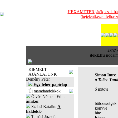
HEXAMETER játék, csak bátra
(bejelentkezett felhas
2857
s
dokk.hu
irodalm
KIEMELT
AJÁNLATUNK
Simon Imre
Demény Péter
a Toltec Tani
Egy fehér papírlap
ó mitote
Új maradandokkok
"art of
Ötvös Németh Edit:
don Mi
amikor
bölcsességek
Szilasi Katalin:
A
könyve
haldokló
hite
Tamási József:
Istene