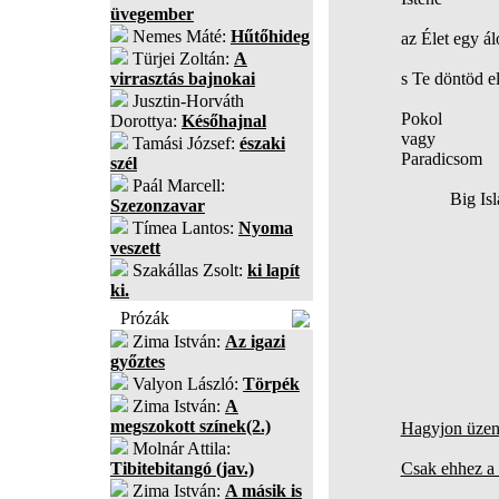
üvegember
Nemes Máté:
Hűtőhideg
az Élet egy á
Türjei Zoltán:
A
virrasztás bajnokai
s Te döntöd e
Jusztin-Horváth
Pokol
Dorottya:
Későhajnal
vagy
Tamási József:
északi
Paradicsom
szél
Paál Marcell:
Big Isla
Szezonzavar
Tímea Lantos:
Nyoma
veszett
Szakállas Zsolt:
ki lapít
ki.
Prózák
Zima István:
Az igazi
győztes
Valyon László:
Törpék
Zima István:
A
megszokott színek(2.)
Hagyjon üzene
Molnár Attila:
Tibitebitangó (jav.)
Csak ehhez a 
Zima István:
A másik is