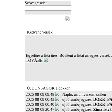
Szövegrészlet:
FOTÓK
Kedvenc versek
Egyelőre a lista üres. Bővíteni a listát az egyes versek 
TOVÁBB
ÚJDONSÁGOK a dokkon
2026-08-09 09:48
Napló: az univerzum szélén
2026-08-09 00:43
új fórumbejegyzés:
DOKK_F
2026-08-09 00:40
új fórumbejegyzés:
DOKK_F
2026-08-08 20:47
új fórumbejegyzés:
Zima Istvá