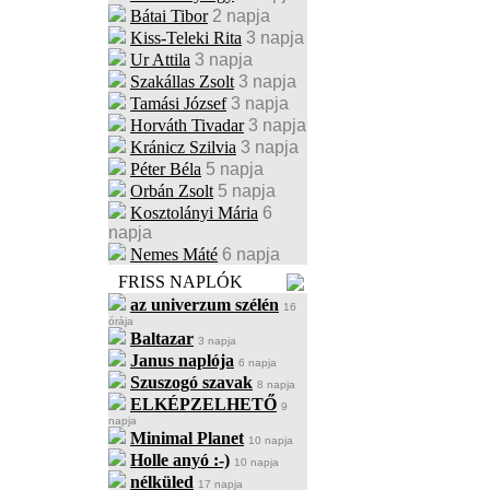
Bátai Tibor
2 napja
Kiss-Teleki Rita
3 napja
Ur Attila
3 napja
Szakállas Zsolt
3 napja
Tamási József
3 napja
Horváth Tivadar
3 napja
Kránicz Szilvia
3 napja
Péter Béla
5 napja
Orbán Zsolt
5 napja
Kosztolányi Mária
6
napja
Nemes Máté
6 napja
FRISS NAPLÓK
az univerzum szélén
16
órája
Baltazar
3 napja
Janus naplója
6 napja
Szuszogó szavak
8 napja
ELKÉPZELHETŐ
9
napja
Minimal Planet
10 napja
Holle anyó :-)
10 napja
nélküled
17 napja