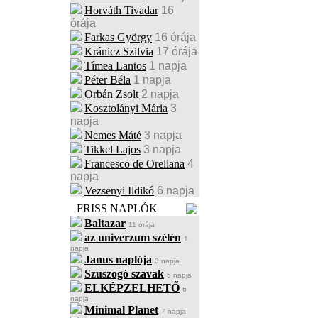
Horváth Tivadar
16
órája
Farkas György
16 órája
Kránicz Szilvia
17 órája
Tímea Lantos
1 napja
Péter Béla
1 napja
Orbán Zsolt
2 napja
Kosztolányi Mária
3
napja
Nemes Máté
3 napja
Tikkel Lajos
3 napja
Francesco de Orellana
4
napja
Vezsenyi Ildikó
6 napja
FRISS NAPLÓK
Baltazar
11 órája
az univerzum szélén
1
napja
Janus naplója
3 napja
Szuszogó szavak
5 napja
ELKÉPZELHETŐ
6
napja
Minimal Planet
7 napja