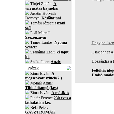
Türjei Zoltán:
A
virrasztás bajnokai
Jusztin-Horváth
Dorottya:
Későhajnal
Tamási József:
északi
szél
Paál Marcell:
Szezonzavar
Tímea Lantos:
Nyoma
Hagyjon üzene
veszett
Szakállas Zsolt:
ki lapít
Csak ehhez a 
ki.
Hozzáadás a
Szőke Imre:
Anzix
Prózák
Feltöltés idej
Zima István:
A
Utolsó módos
megszokott színek(2.)
Molnár Attila:
Tibitebitangó (jav.)
Zima István:
A másik is
Pintér Ferenc:
230 éves a
láthatatlan kéz
Béla Péter:
GASZTROMÁK