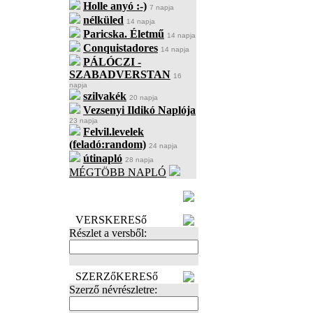
Holle anyó :-)
7 napja
nélküled
14 napja
Paricska. Életmű
14 napja
Conquistadores
14 napja
PÁLÓCZI -
SZABADVERSTAN
16
napja
szilvakék
20 napja
Vezsenyi Ildikó Naplója
23 napja
Felvil.levelek
(feladó:random)
24 napja
útinapló
28 napja
MÉGTÖBB NAPLÓ
BECENÉV
LEFOGLALÁSA
VERSKERESő
Részlet a versből:
SZERZőKERESő
Szerző névrészletre: