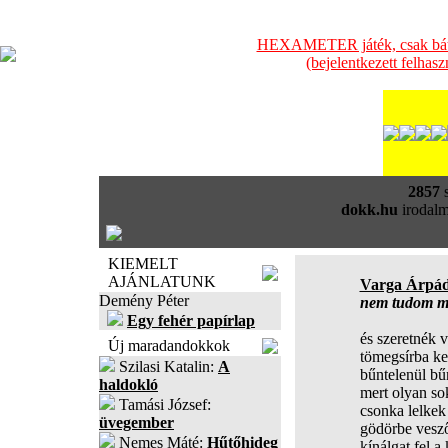
HEXAMETER játék, csak bátra
(bejelentkezett felhas
2857
s
dokk.hu
irodalm
KIEMELT
AJÁNLATUNK
Varga Árpá
Demény Péter
nem tudom mi
Egy fehér papírlap
és szeretnék v
Új maradandokkok
tömegsírba ke
Szilasi Katalin:
A
bűntelenül bű
haldokló
mert olyan so
Tamási József:
csonka lelke
üvegember
gödörbe vesző 
Nemes Máté:
Hűtőhideg
kínálgat fel a 