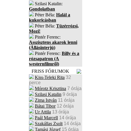
Szilasi Katalin:
Gondolatban
Péter Béla:
Halál a
kukoricásban
Péter Béla:
Tüzérrózsi,
Mozi!
Pintér Ferenc:
Asszisztens akarok lenni
(Állásinterjú)
Pintér Ferenc:
Billy és a
rózsapatron (A
westernfilmről)
FRISS FÓRUMOK
Kiss-Teleki Rita
32
perce
Mórotz Krisztina
7 órája
Szilasi Katalin
9 órája
Zima István
11 órája
Bátai Tibor
12 órája
Ur Attila
13 órája
Paál Marcell
14 órája
Szakállas Zsolt
14 órája
Tamási József
15 órája