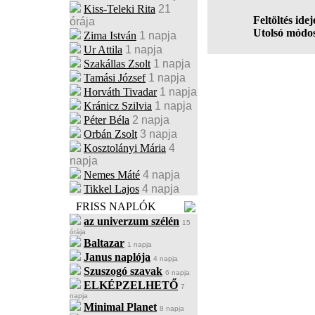
Kiss-Teleki Rita
21
Feltöltés idej
órája
Utolsó módos
Zima István
1 napja
Ur Attila
1 napja
Szakállas Zsolt
1 napja
Tamási József
1 napja
Horváth Tivadar
1 napja
Kránicz Szilvia
1 napja
Péter Béla
2 napja
Orbán Zsolt
3 napja
Kosztolányi Mária
4
napja
Nemes Máté
4 napja
Tikkel Lajos
4 napja
FRISS NAPLÓK
az univerzum szélén
15
órája
Baltazar
1 napja
Janus naplója
4 napja
Szuszogó szavak
6 napja
ELKÉPZELHETŐ
7
napja
Minimal Planet
8 napja