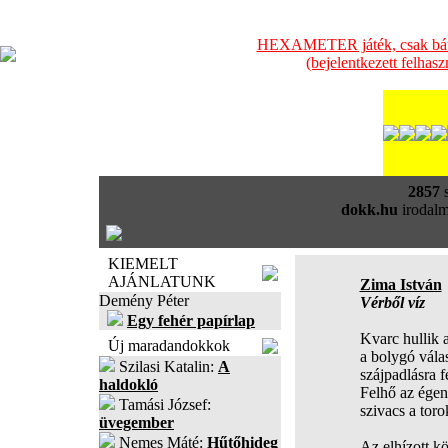
HEXAMETER játék, csak bátra
(bejelentkezett felhas
2857
s
dokk.hu
irodalm
KIEMELT
AJÁNLATUNK
Zima István
Demény Péter
Vérből víz
Egy fehér papírlap
Kvarc hullik a
Új maradandokkok
a bolygó vála
Szilasi Katalin:
A
szájpadlásra f
haldokló
Felhő az égen
Tamási József:
szivacs a toro
üvegember
Nemes Máté:
Hűtőhideg
Az elhízott k