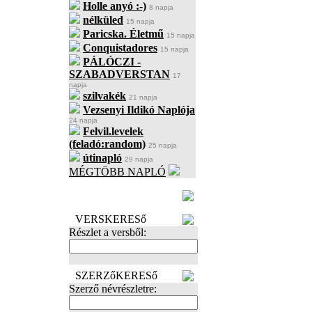
Holle anyó :-)
8 napja
nélküled
15 napja
Paricska. Életmű
15 napja
Conquistadores
15 napja
PÁLÓCZI -
SZABADVERSTAN
17
napja
szilvakék
21 napja
Vezsenyi Ildikó Naplója
24 napja
Felvil.levelek
(feladó:random)
25 napja
útinapló
29 napja
MÉGTÖBB NAPLÓ
BECENÉV
LEFOGLALÁSA
VERSKERESő
Részlet a versből:
SZERZőKERESő
Szerző névrészletre: