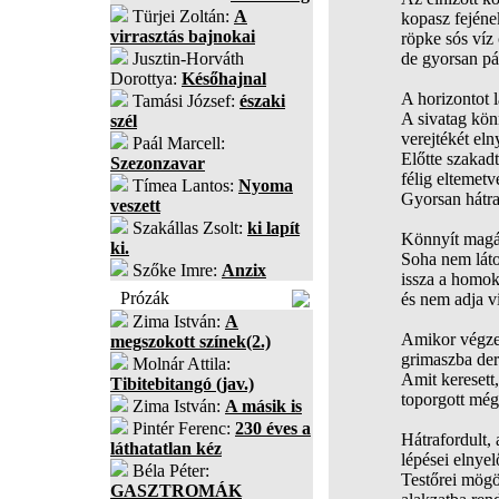
Türjei Zoltán:
A
kopasz fejéne
virrasztás bajnokai
röpke sós víz 
Jusztin-Horváth
de gyorsan pá
Dorottya:
Későhajnal
A horizontot l
Tamási József:
északi
A sivatag kön
szél
verejtékét elny
Paál Marcell:
Előtte szakadt
Szezonzavar
félig eltemetv
Tímea Lantos:
Nyoma
Gyorsan hátra
veszett
Szakállas Zsolt:
ki lapít
Könnyít magá
ki.
Soha nem láto
Szőke Imre:
Anzix
issza a homok
Prózák
és nem adja v
Zima István:
A
Amikor végzet
megszokott színek(2.)
grimaszba der
Molnár Attila:
Amit keresett,
Tibitebitangó (jav.)
toporgott még 
Zima István:
A másik is
Pintér Ferenc:
230 éves a
Hátrafordult, 
láthatatlan kéz
lépései elnye
Béla Péter:
Testőrei mögö
GASZTROMÁK