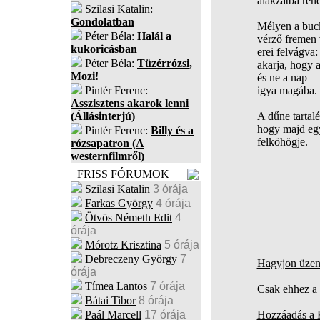
alakzatba ren
Szilasi Katalin:
Gondolatban
Mélyen a buc
Péter Béla:
Halál a
vérző fremen 
kukoricásban
erei felvágva:
Péter Béla:
Tüzérrózsi,
akarja, hogy a
Mozi!
és ne a nap
Pintér Ferenc:
igya magába.
Asszisztens akarok lenni
(Állásinterjú)
A dűne tartal
hogy majd egy
Pintér Ferenc:
Billy és a
felköhögje.
rózsapatron (A
westernfilmről)
FRISS FÓRUMOK
Szilasi Katalin
3 órája
Farkas György
4 órája
Ötvös Németh Edit
4
órája
Mórotz Krisztina
5 órája
Debreczeny György
7
Hagyjon üzene
órája
Tímea Lantos
7 órája
Csak ehhez a 
Bátai Tibor
8 órája
Paál Marcell
17 órája
Hozzáadás a