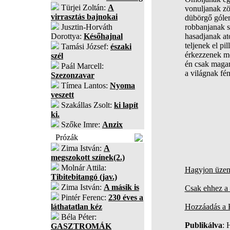
Türjei Zoltán:
A
vonuljanak zö
virrasztás bajnokai
dübörgő góle
Jusztin-Horváth
robbanjanak s
Dorottya:
Későhajnal
hasadjanak at
teljenek el pi
Tamási József:
északi
érkezzenek me
szél
én csak maga
Paál Marcell:
a világnak fé
Szezonzavar
Tímea Lantos:
Nyoma
veszett
Szakállas Zsolt:
ki lapít
ki.
Szőke Imre:
Anzix
Prózák
Zima István:
A
megszokott színek(2.)
Molnár Attila:
Hagyjon üzene
Tibitebitangó (jav.)
Zima István:
A másik is
Csak ehhez a 
Pintér Ferenc:
230 éves a
láthatatlan kéz
Hozzáadás a
Béla Péter:
Publikálva
: 
GASZTROMÁK