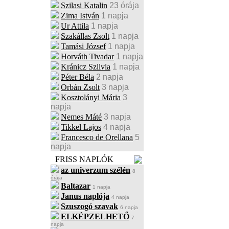
Szilasi Katalin
23 órája
Zima István
1 napja
Ur Attila
1 napja
Szakállas Zsolt
1 napja
Tamási József
1 napja
Horváth Tivadar
1 napja
Kránicz Szilvia
1 napja
Péter Béla
2 napja
Orbán Zsolt
3 napja
Kosztolányi Mária
3
napja
Nemes Máté
3 napja
Tikkel Lajos
4 napja
Francesco de Orellana
5
napja
FRISS NAPLÓK
az univerzum szélén
8
órája
Baltazar
1 napja
Janus naplója
4 napja
Szuszogó szavak
6 napja
ELKÉPZELHETŐ
7
napja