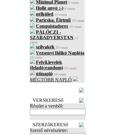
Minimal Planet
8 napja
Holle anyó :-)
8 napja
nélküled
15 napja
Paricska. Életmű
15 napja
Conquistadores
15 napja
PÁLÓCZI -
SZABADVERSTAN
17
napja
szilvakék
20 napja
Vezsenyi Ildikó Naplója
23 napja
Felvil.levelek
(feladó:random)
24 napja
útinapló
29 napja
MÉGTÖBB NAPLÓ
BECENÉV
LEFOGLALÁSA
VERSKERESő
Részlet a versből:
SZERZőKERESő
Szerző névrészletre: