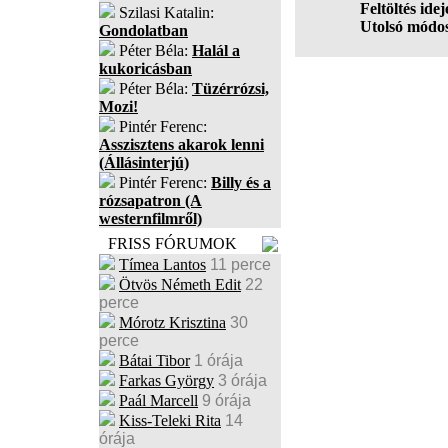
Feltöltés idej
Szilasi Katalin:
Utolsó módos
Gondolatban
Péter Béla:
Halál a
kukoricásban
Péter Béla:
Tüzérrózsi,
Mozi!
Pintér Ferenc:
Asszisztens akarok lenni
(Állásinterjú)
Pintér Ferenc:
Billy és a
rózsapatron (A
westernfilmről)
FRISS FÓRUMOK
Tímea Lantos
11 perce
Ötvös Németh Edit
22
perce
Mórotz Krisztina
30
perce
Bátai Tibor
1 órája
Farkas György
3 órája
Paál Marcell
9 órája
Kiss-Teleki Rita
14
órája