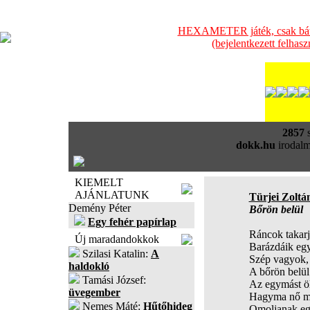
HEXAMETER játék, csak bátra
(bejelentkezett felhas
2857
s
dokk.hu
irodalm
KIEMELT
AJÁNLATUNK
Türjei Zoltá
Demény Péter
Bőrön belül
Egy fehér papírlap
Ráncok takarjá
Új maradandokkok
Barázdáik eg
Szilasi Katalin:
A
Szép vagyok, 
haldokló
A bőrön belül 
Tamási József:
Az egymást öl
üvegember
Hagyma nő ma
Nemes Máté:
Hűtőhideg
Omoljanak eg