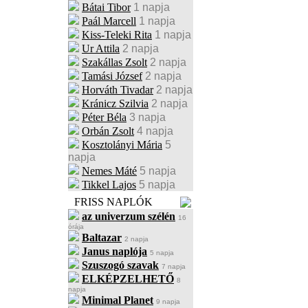
Bátai Tibor
1 napja
Paál Marcell
1 napja
Kiss-Teleki Rita
1 napja
Ur Attila
2 napja
Szakállas Zsolt
2 napja
Tamási József
2 napja
Horváth Tivadar
2 napja
Kránicz Szilvia
2 napja
Péter Béla
3 napja
Orbán Zsolt
4 napja
Kosztolányi Mária
5
napja
Nemes Máté
5 napja
Tikkel Lajos
5 napja
FRISS NAPLÓK
az univerzum szélén
16
órája
Baltazar
2 napja
Janus naplója
5 napja
Szuszogó szavak
7 napja
ELKÉPZELHETŐ
8
napja
Minimal Planet
9 napja