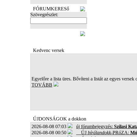
FÓRUMKERESő
Szövegrészlet:
FOTÓK
Kedvenc versek
Egyelőre a lista üres. Bővíteni a listát az egyes versek 
TOVÁBB
ÚJDONSÁGOK a dokkon
2026-08-08 07:03
új fórumbejegyzés:
Szilasi Kat
2026-08-08 00:50
ÚJ
bírálandokk
-PRóZA:
Mór