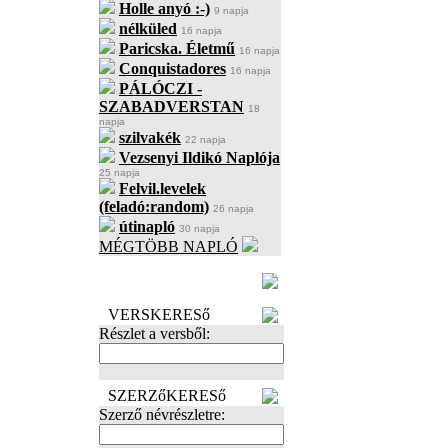
Holle anyó :-)
9 napja
nélküled
16 napja
Paricska. Életmű
16 napja
Conquistadores
16 napja
PÁLÓCZI -
SZABADVERSTAN
18
napja
szilvakék
22 napja
Vezsenyi Ildikó Naplója
25 napja
Felvil.levelek
(feladó:random)
26 napja
útinapló
30 napja
MÉGTÖBB NAPLÓ
BECENÉV
LEFOGLALÁSA
VERSKERESő
Részlet a versből:
SZERZőKERESő
Szerző névrészletre: