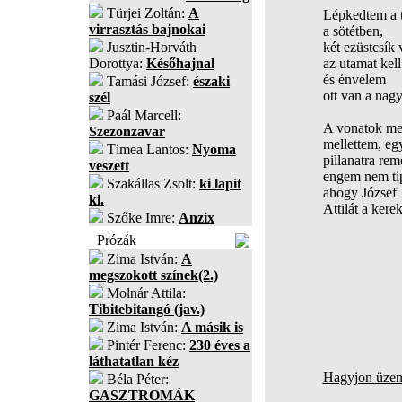
Türjei Zoltán:
A
Lépkedtem a 
virrasztás bajnokai
a sötétben,
Jusztin-Horváth
két ezüstcsík 
Dorottya:
Későhajnal
az utamat kell
és énvelem
Tamási József:
északi
ott van a nagy
szél
Paál Marcell:
A vonatok me
Szezonzavar
mellettem, eg
Tímea Lantos:
Nyoma
pillanatra rem
veszett
engem nem tip
Szakállas Zsolt:
ki lapít
ahogy József
ki.
Attilát a kere
Szőke Imre:
Anzix
Prózák
Zima István:
A
megszokott színek(2.)
Molnár Attila:
Tibitebitangó (jav.)
Zima István:
A másik is
Pintér Ferenc:
230 éves a
láthatatlan kéz
Hagyjon üzene
Béla Péter:
GASZTROMÁK