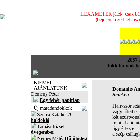
HEXAMETER játék, csak bátra
(bejelentkezett felhas
2857
s
dokk.hu
irodalm
KIEMELT
AJÁNLATUNK
Domanits An
Demény Péter
Síneken
Egy fehér papírlap
Hányszor sétá
Új maradandokkok
vagy tőled el,
Szilasi Katalin:
A
két ezüstvonal
haldokló
mint ki a tejút
Tamási József:
úgy érlek el
üvegember
a szép csillag
Nemes Máté:
Hűtőhideg