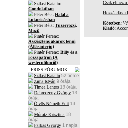
Csak ehhez a 
Szilasi Katalin:
Gondolatban
Hozzáadás a
Péter Béla:
Halál a
kukoricásban
Kötetben
:
Vé
Péter Béla:
Tüzérrózsi,
Kiadó
: Accor
Mozi!
Pintér Ferenc:
Asszisztens akarok lenni
(Állásinterjú)
Pintér Ferenc:
Billy és a
rózsapatron (A
westernfilmről)
FRISS FÓRUMOK
Szilasi Katalin
52 perce
Zima István
9 órája
Tímea Lantos
13 órája
Debreczeny György
13
órája
Ötvös Németh Edit
13
órája
Mórotz Krisztina
18
órája
Farkas György
1 napja