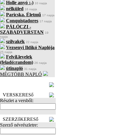
Holle anyó :-)
10 napja
nélküled
16 napja
Paricska. Életmű
17 napja
Conquistadores
17 napja
PÁLÓCZI -
SZABADVERSTAN
19
napja
szilvakék
22 napja
Vezsenyi Ildikó Naplója
25 napja
Felvil.levelek
(feladó:random)
26 napja
útinapló
31 napja
MÉGTÖBB NAPLÓ
BECENÉV
LEFOGLALÁSA
VERSKERESő
Részlet a versből:
SZERZőKERESő
Szerző névrészletre: