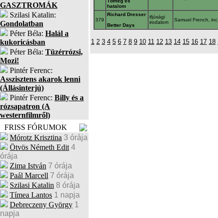
Tömeg és
GASZTROMÁK
hatalom
Szilasi Katalin:
Richard Dresser
ifjúsági
379
Samuel French, inc
Gondolatban
irodalom
Better Days
Péter Béla:
Halál a
kukoricásban
1
2
3
4
5
6
7
8
9
10
11
12
13
14
15
16
17
18
Péter Béla:
Tüzérrózsi,
Mozi!
Pintér Ferenc:
Asszisztens akarok lenni
(Állásinterjú)
Pintér Ferenc:
Billy és a
rózsapatron (A
westernfilmről)
FRISS FÓRUMOK
Mórotz Krisztina
3 órája
Ötvös Németh Edit
4
órája
Zima István
7 órája
Paál Marcell
7 órája
Szilasi Katalin
8 órája
Tímea Lantos
1 napja
Debreczeny György
1
napja