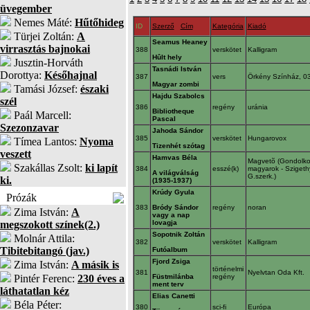
üvegember
Nemes Máté:
Hűtőhideg
ID
Szerző
Cím
Kategória
Kiadó
Türjei Zoltán:
A
Seamus Heaney
virrasztás bajnokai
388
verskötet
Kalligram
Hûlt hely
Jusztin-Horváth
Tasnádi István
Dorottya:
Későhajnal
387
vers
Örkény Színház, 0
Magyar zombi
Tamási József:
északi
Hajdu Szabolcs
szél
386
regény
uránia
Bibliotheque
Paál Marcell:
Pascal
Szezonzavar
Jahoda Sándor
385
verskötet
Hungarovox
Tímea Lantos:
Nyoma
Tizenhét szótag
veszett
Hamvas Béla
Magvetõ (Gondolk
Szakállas Zsolt:
ki lapít
384
esszé(k)
magyarok - Szigeth
A világválság
G.szerk.)
ki.
(1935-1937)
Krúdy Gyula
Prózák
383
Bródy Sándor
regény
noran
Zima István:
A
vagy a nap
megszokott színek(2.)
lovagja
Sopotnik Zoltán
Molnár Attila:
382
verskötet
Kalligram
Tibitebitangó (jav.)
Futóalbum
Fjord Zsiga
Zima István:
A másik is
történelmi
381
Nyelvtan Oda Kft.
Pintér Ferenc:
230 éves a
Füstmilánba
regény
ment terv
láthatatlan kéz
Elias Canetti
Béla Péter:
380
sci-fi
Európa