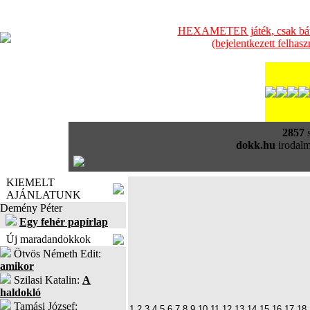
HEXAMETER játék, csak bátra
(bejelentkezett felhas
2857
s
dokk.hu
irodalm
KIEMELT
AJÁNLATUNK
Demény Péter
Egy fehér papírlap
Új maradandokkok
Ötvös Németh Edit:
amikor
Szilasi Katalin:
A
haldokló
Tamási József:
1
2
3
4
5
6
7
8
9
10
11
12
13
14
15
16
17
18