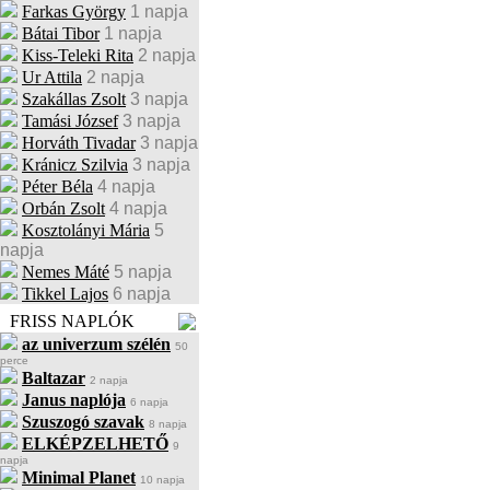
Farkas György
1 napja
Bátai Tibor
1 napja
Kiss-Teleki Rita
2 napja
Ur Attila
2 napja
Szakállas Zsolt
3 napja
Tamási József
3 napja
Horváth Tivadar
3 napja
Kránicz Szilvia
3 napja
Péter Béla
4 napja
Orbán Zsolt
4 napja
Kosztolányi Mária
5
napja
Nemes Máté
5 napja
Tikkel Lajos
6 napja
FRISS NAPLÓK
az univerzum szélén
50
perce
Baltazar
2 napja
Janus naplója
6 napja
Szuszogó szavak
8 napja
ELKÉPZELHETŐ
9
napja
Minimal Planet
10 napja