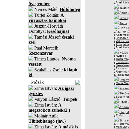
¡
Annihiláció
üvegember
Talán m
Nemes Máté:
Hűtőhideg
Április
Türjei Zoltán:
A
Isten 
virrasztás bajnokai
Tiszta
Jusztin-Horváth
-120 ki
Dorottya:
Későhajnal
¡
A tanító t
¡
Kezemben a
Tamási József:
északi
¡
Ballada a 
¡
Valódi bő
szél
¡
Pompei v
Paál Marcell:
¡
Annihiláci
Szezonzavar
Közös 
¡
Nyugdíj
Tímea Lantos:
Nyoma
¡
Talán maj
¡
Iniussus 
veszett
¡
Szerelmes
¡
Az asszony
Szakállas Zsolt:
ki lapít
¡
Rigor mort
ki.
¡
A halál tá
Unter
Prózák
¡
Mária Mag
Zima István:
Az igazi
Kocsma
győztes
Történ
¡
Sosem lett
Valyon László:
Törpék
Pityke 
Zima István:
A
A harmi
megszokott színek(2.)
Heigh-H
Molnár Attila:
¡
Etalon
Tibitebitangó (jav.)
Tinta n
¡
A Teborni
Zima István:
A másik is
¡
Mitől vagy