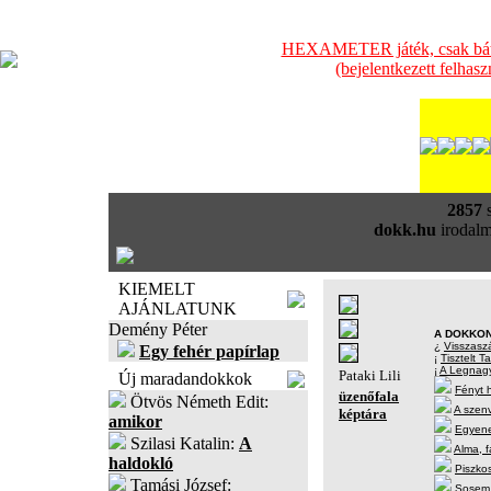
HEXAMETER játék, csak bátra
(bejelentkezett felhas
2857
s
dokk.hu
irodalm
KIEMELT
AJÁNLATUNK
Demény Péter
A DOKKON
¿
Visszasz
Egy fehér papírlap
¡
Tisztelt T
¡
A Legnag
Pataki Lili
Új maradandokkok
Fényt h
üzenőfala
Ötvös Németh Edit:
A szen
képtára
amikor
Egyene
Szilasi Katalin:
A
Alma, f
haldokló
Piszko
Tamási József:
Sosem l