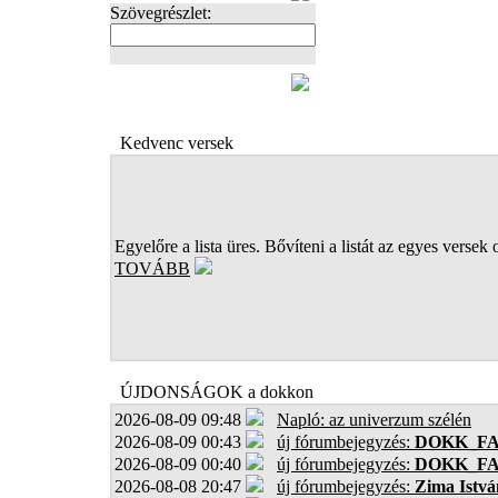
Szövegrészlet:
FOTÓK
Kedvenc versek
Egyelőre a lista üres. Bővíteni a listát az egyes versek 
TOVÁBB
ÚJDONSÁGOK a dokkon
2026-08-09 09:48
Napló: az univerzum szélén
2026-08-09 00:43
új fórumbejegyzés:
DOKK_F
2026-08-09 00:40
új fórumbejegyzés:
DOKK_F
2026-08-08 20:47
új fórumbejegyzés:
Zima Istvá