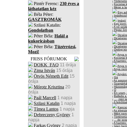
¡
Történetün
Pintér Ferenc:
230 éves a
¡
Kocsmai kö
¡
Mese a lan
láthatatlan kéz
Egy ad
Béla Péter:
¡
Imádkozz
GASZTROMÁK
Imágó
¡
Egy pont 
Szilasi Katalin:
¡
A nő szüle
Gondolatban
¡
Pityke őrm
Péter Béla:
Halál a
Dicsére
¡
Dicséretem
kukoricásban
Dicsére
Péter Béla:
Tüzérrózsi,
¡
Dicsérete
¡
Ördögi kö
Mozi!
Anya ne
¡
Kocsmai k
FRISS FÓRUMOK
¡
A harminc
DOKK_FAQ
11 órája
Anya ne
¡
Anya nem
Zima István
15 órája
Anyám 
Ötvös Németh Edit
15
¡
Gá
órája
¡
Az asszony
¡
Szamárhá
Mórotz Krisztina
20
¡
Házassá
¡
Ő
órája
¡
Én uram,
¡
Ballada a 
Paál Marcell
1 napja
¡
…, mint 
¡
A felnõtts
Szilasi Katalin
1 napja
Kapcso
Tímea Lantos
1 napja
¡
Az elvesze
¡
Miért nem
Debreczeny György
1
¡
Történetü
napja
¡
... de sos
¡
A harminc
Farkas György
2 napja
¡
Isten bemu