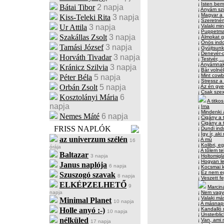
¡
Isten bem
Bátai Tibor
2 napja
¡
Anyám sz
¡
Magyar a
Kiss-Teleki Rita
3 napja
¡
Szeretném
Ur Attila
3 napja
¡
Valaki min
¡
Puppetma
Szakállas Zsolt
3 napja
¡
Álmokat g
¡
Önös ind
Tamási József
3 napja
¡
Gyújtsunk
¡
Denevér-d
Horváth Tivadar
3 napja
¡
Testvér, 
¡
Anyámnak,
Kránicz Szilvia
3 napja
¡
Bár volné
¡
Mint cowb
Péter Béla
5 napja
¡
Stressz a
Orbán Zsolt
5 napja
¡
Az én gy
¡
Csak sze
Kosztolányi Mária
6
A titkos
napja
¡
Ima
¡
Mindenki
Nemes Máté
6 napja
¡
Cigány a t
¡
Cigány a
FRISS NAPLÓK
¡
Dundi ind
¡
Így ír, ak
az univerzum szélén
¡
A mû
16
¡
Kolibri, 
órája
¡
A tõlem t
Baltazar
3 napja
¡
Holtomigl
¡
Hogyan le
Janus naplója
6 napja
¡
Kocsmai 
¡
Ez nem eg
Szuszogó szavak
8 napja
¡
Veszett fe
ELKÉPZELHETŐ
9
Marcina
napja
¡
Nem vagy
¡
Valaki más
Minimal Planet
10 napja
¡
A másnapr
Holle anyó :-)
¡
Kandalló 
10 napja
¡
Unsterblic
nélküled
¡
Van, ami 
17 napja