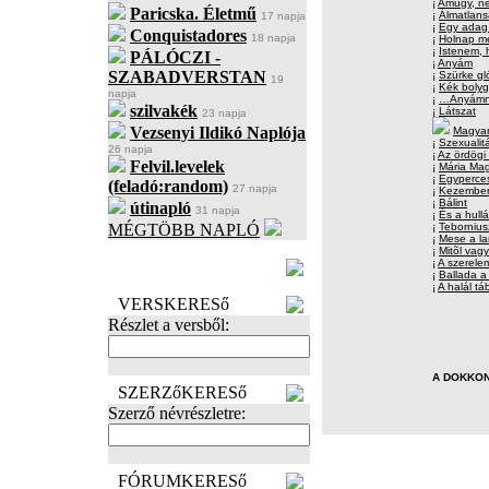
¡
Amúgy, n
Paricska. Életmű
¡
Álmatlan
17 napja
¡
Egy adag
Conquistadores
18 napja
¡
Holnap me
¡
Istenem, 
PÁLÓCZI -
¡
Anyám
SZABADVERSTAN
¡
Szürke gl
19
¡
Kék bolyg
napja
¡
…Anyámn
szilvakék
¡
Látszat
23 napja
Vezsenyi Ildikó Naplója
Magyar
¡
Szexuali
26 napja
¡
Az ördögi
Felvil.levelek
¡
Mária Ma
¡
Egyperces 
(feladó:random)
27 napja
¡
Kezemben 
¡
Bálint
útinapló
31 napja
¡
És a hull
MÉGTÖBB NAPLÓ
¡
Tebornius
¡
Mese a la
¡
Mitõl vag
BECENÉV
¡
A szerele
LEFOGLALÁSA
¡
Ballada a
¡
A halál t
VERSKERESő
Részlet a versből:
A DOKKON
SZERZőKERESő
Szerző névrészletre:
FÓRUMKERESő