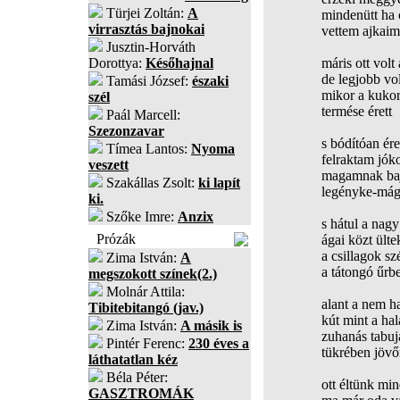
Türjei Zoltán:
A
mindenütt ha 
virrasztás bajnokai
vettem ajkaim
Jusztin-Horváth
Dorottya:
Későhajnal
máris ott volt
de legjobb vol
Tamási József:
északi
mikor a kukor
szél
termése érett
Paál Marcell:
Szezonzavar
s bódítóan éret
Tímea Lantos:
Nyoma
felraktam jók
veszett
magamnak baj
Szakállas Zsolt:
ki lapít
legényke-mág
ki.
Szőke Imre:
Anzix
s hátul a nagy
Prózák
ágai közt ülte
a csillagok s
Zima István:
A
a tátongó űrb
megszokott színek(2.)
Molnár Attila:
alant a nem h
Tibitebitangó (jav.)
kút mint a hal
Zima István:
A másik is
zuhanás tabuj
Pintér Ferenc:
230 éves a
tükrében jöv
láthatatlan kéz
Béla Péter:
ott éltünk mi
GASZTROMÁK