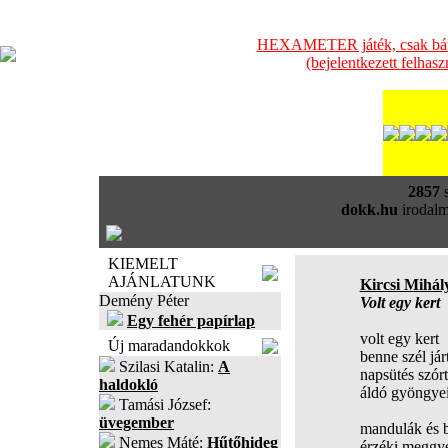
HEXAMETER játék, csak bátra
(bejelentkezett felhas
2857
s
dokk.hu
irodalm
KIEMELT
AJÁNLATUNK
Kircsi Mihál
Demény Péter
Volt egy kert
Egy fehér papírlap
volt egy kert
Új maradandokkok
benne szél jár
Szilasi Katalin:
A
napsütés szórt
haldokló
áldó gyöngyei
Tamási József:
üvegember
mandulák és 
Nemes Máté:
Hűtőhideg
érzéki meggy