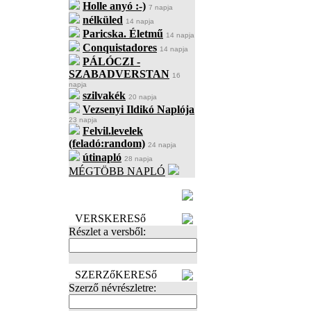
Holle anyó :-)
7 napja
nélküled
14 napja
Paricska. Életmű
14 napja
Conquistadores
14 napja
PÁLÓCZI -
SZABADVERSTAN
16
napja
szilvakék
20 napja
Vezsenyi Ildikó Naplója
23 napja
Felvil.levelek
(feladó:random)
24 napja
útinapló
28 napja
MÉGTÖBB NAPLÓ
BECENÉV
LEFOGLALÁSA
VERSKERESő
Részlet a versből:
SZERZőKERESő
Szerző névrészletre: