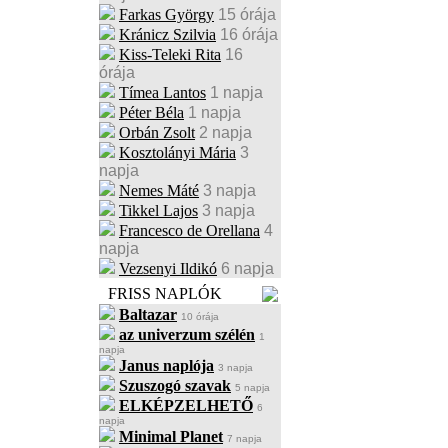
Farkas György
15 órája
Kránicz Szilvia
16 órája
Kiss-Teleki Rita
16
órája
Tímea Lantos
1 napja
Péter Béla
1 napja
Orbán Zsolt
2 napja
Kosztolányi Mária
3
napja
Nemes Máté
3 napja
Tikkel Lajos
3 napja
Francesco de Orellana
4
napja
Vezsenyi Ildikó
6 napja
FRISS NAPLÓK
Baltazar
10 órája
az univerzum szélén
1
napja
Janus naplója
3 napja
Szuszogó szavak
5 napja
ELKÉPZELHETŐ
6
napja
Minimal Planet
7 napja