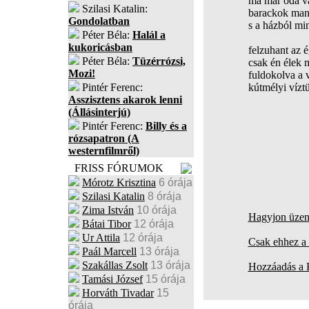
ma már oda v
Szilasi Katalin:
barackok man
Gondolatban
s a házból mi
Péter Béla:
Halál a
kukoricásban
felzuhant az 
Péter Béla:
Tüzérrózsi,
csak én élek m
Mozi!
fuldokolva a 
Pintér Ferenc:
kútmélyi vízt
Asszisztens akarok lenni
(Állásinterjú)
Pintér Ferenc:
Billy és a
rózsapatron (A
westernfilmről)
FRISS FÓRUMOK
Mórotz Krisztina
6 órája
Szilasi Katalin
8 órája
Zima István
10 órája
Hagyjon üzene
Bátai Tibor
12 órája
Ur Attila
12 órája
Csak ehhez a 
Paál Marcell
13 órája
Szakállas Zsolt
13 órája
Hozzáadás a
Tamási József
15 órája
Horváth Tivadar
15
órája