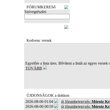
FÓRUMKERESő
Szövegrészlet:
FOTÓK
Kedvenc versek
Egyelőre a lista üres. Bővíteni a listát az egyes versek 
TOVÁBB
ÚJDONSÁGOK a dokkon
2026-08-06 01:04
új fórumbejegyzés:
Mórotz Kri
2026-08-06 00:59
új fórumbejegyzés:
Mórotz Kri