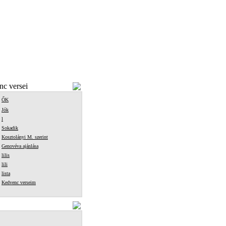
c versei
ŐK
Jók
l
Sokadik
Kosztolányi M. szerint
Genovéva ajánlása
lilis
lili
lista
Kedvenc verseim