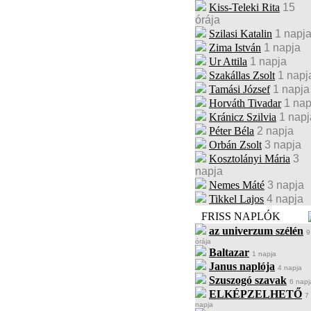
Kiss-Teleki Rita
15
órája
Szilasi Katalin
1 napj
Zima István
1 napja
Ur Attila
1 napja
Szakállas Zsolt
1 napj
Tamási József
1 napja
Horváth Tivadar
1 nap
Kránicz Szilvia
1 napj
Péter Béla
2 napja
Orbán Zsolt
3 napja
Kosztolányi Mária
3
napja
Nemes Máté
3 napja
Tikkel Lajos
4 napja
FRISS NAPLÓK
az univerzum szélén
9
órája
Baltazar
1 napja
Janus naplója
4 napja
Szuszogó szavak
6 napj
ELKÉPZELHETŐ
7
napja