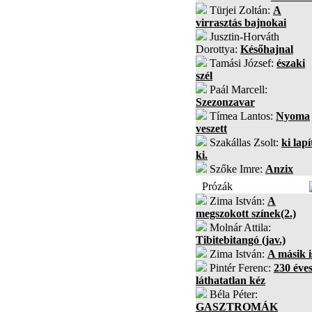
Türjei Zoltán:
A
virrasztás bajnokai
Jusztin-Horváth
Dorottya:
Későhajnal
Tamási József:
északi
szél
Paál Marcell:
Szezonzavar
Tímea Lantos:
Nyoma
veszett
Szakállas Zsolt:
ki lapí
ki.
Szőke Imre:
Anzix
Prózák
Zima István:
A
megszokott színek(2.)
Molnár Attila:
Tibitebitangó (jav.)
Zima István:
A másik i
Pintér Ferenc:
230 éves
láthatatlan kéz
Béla Péter:
GASZTROMÁK