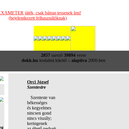
XAMETER játék, csak bátran tessenek írni!
(bejelentkezett felhasználóknak)
2857
szerző
39894
verse
dokk.hu
irodalmi kikötő ::
alapítva
2000-ben
Orci József
Szentestre
Szenteste van
békességes
és kegyelmes
nincsen gond
nincs viszály;
keringenek
eg
az éltető nedvek,