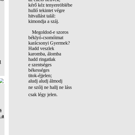
kérő kéz tenyereöblébe
hulló tekintet végre
hitvallást talál:
kimondja a száj.
Megoldod-e szoros
béklyó-csomóimat
karácsonyi Gyermek?
Hadd veszlek
karomba, álomba
hadd ringatlak
t
e szentséges
békességes
titok-éjjelen;
aludj aludj álmodj
ne szólj ne hallj ne láss 
csak légy jelen.
s
 a