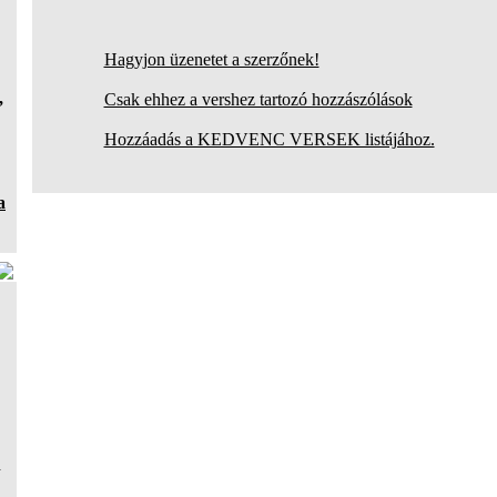
Hagyjon üzenetet a szerzőnek!
,
Csak ehhez a vershez tartozó hozzászólások
Hozzáadás a KEDVENC VERSEK listájához.
a
a