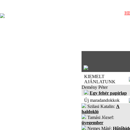
HE
KIEMELT
AJÁNLATUNK
Demény Péter
Egy fehér papírlap
Új maradandokkok
Szilasi Katalin:
A
haldokló
Tamási József:
üvegember
Nemes Máté:
Hűtőhid