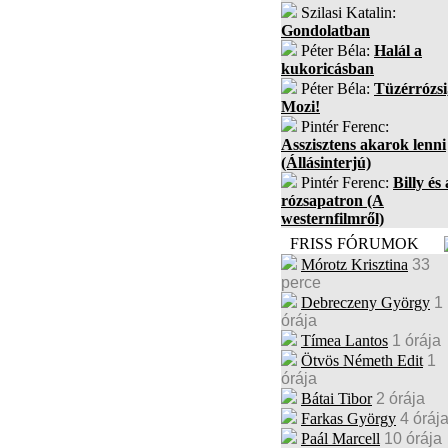
Szilasi Katalin:
Gondolatban
Péter Béla:
Halál a
kukoricásban
Péter Béla:
Tüzérrózsi
Mozi!
Pintér Ferenc:
Asszisztens akarok lenni
(Állásinterjú)
Pintér Ferenc:
Billy és 
rózsapatron (A
westernfilmről)
FRISS FÓRUMOK
Mórotz Krisztina
33
perce
Debreczeny György
1
órája
Tímea Lantos
1 órája
Ötvös Németh Edit
1
órája
Bátai Tibor
2 órája
Farkas György
4 óráj
Paál Marcell
10 órája