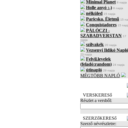
Minimal Planet
8 napja
Holle anyó :-)
8 napja
nélküled
15 napja
Paricska. Életmű
15 na
Conquistadores
15 napj
PÁLÓCZI -
SZABADVERSTAN
17
napja
szilvakék
20 napja
Vezsenyi Ildikó Napló
23 napja
Felvil.levelek
(feladó:random)
24 napja
útinapló
29 napja
MÉGTÖBB NAPLÓ
BECENÉV
LEFOGLALÁSA
VERSKERESő
Részlet a versből:
SZERZőKERESő
Szerző névrészletre: