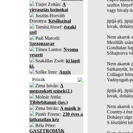
Türjei Zoltán:
A
szaftos lónyel
virrasztás bajnokai
vagy bivaly-h
Jusztin-Horváth
Dorottya:
Későhajnal
jipijá-jéj, jipij
lovak, dohány
Tamási József:
északi
szél
Nem akarok s
Paál Marcell:
Mezítláb szár
Szezonzavar
Gondtalan haj
Tímea Lantos:
Nyoma
Sóhajtozva vá
veszett
Szakállas Zsolt:
ki lapít
Nem akarok pi
ki.
Sarkanytút, lo
Szőke Imre:
Anzix
Csillagot felm
Prózák
Vadnyugati-po
Zima István:
A
jipijá-jéj, jipij
megszokott színek(2.)
lovak, dohány
Molnár Attila:
Tibitebitangó (jav.)
Nem akarok s
Zima István:
A másik is
Country-t éne
Pintér Ferenc:
230 éves a
Dohányt rágva
láthatatlan kéz
S lószülést ké
Béla Péter:
GASZTROMÁK