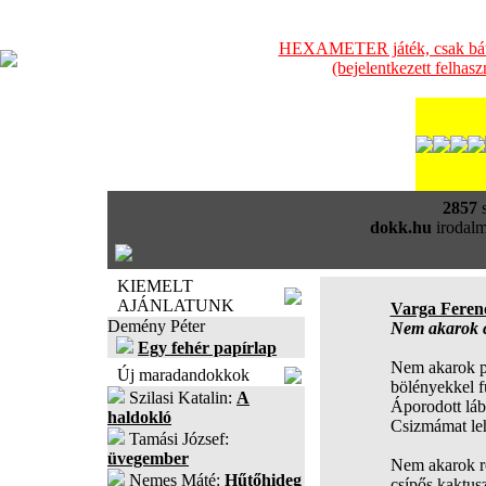
HEXAMETER játék, csak bátra
(bejelentkezett felhas
2857
s
dokk.hu
irodalm
KIEMELT
AJÁNLATUNK
Varga Feren
Demény Péter
Nem akarok co
Egy fehér papírlap
Nem akarok p
Új maradandokkok
bölényekkel f
Szilasi Katalin:
A
Áporodott lá
haldokló
Csizmámat le
Tamási József:
üvegember
Nem akarok r
Nemes Máté:
Hűtőhideg
csípős kaktusz