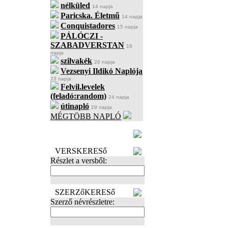
nélküled
14 napja
Paricska. Életmű
14 napja
Conquistadores
15 napja
PÁLÓCZI -
SZABADVERSTAN
16
napja
szilvakék
20 napja
Vezsenyi Ildikó Naplója
23 napja
Felvil.levelek
(feladó:random)
24 napja
útinapló
29 napja
MÉGTÖBB NAPLÓ
BECENÉV
LEFOGLALÁSA
VERSKERESő
Részlet a versből:
SZERZőKERESő
Szerző névrészletre: