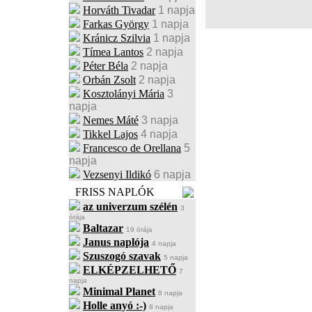
Horváth Tivadar
1 napja
Farkas György
1 napja
Kránicz Szilvia
1 napja
Tímea Lantos
2 napja
Péter Béla
2 napja
Orbán Zsolt
2 napja
Kosztolányi Mária
3
napja
Nemes Máté
3 napja
Tikkel Lajos
4 napja
Francesco de Orellana
5
napja
Vezsenyi Ildikó
6 napja
FRISS NAPLÓK
az univerzum szélén
3
órája
Baltazar
19 órája
Janus naplója
4 napja
Szuszogó szavak
5 napja
ELKÉPZELHETŐ
7
napja
Minimal Planet
8 napja
Holle anyó :-)
8 napja