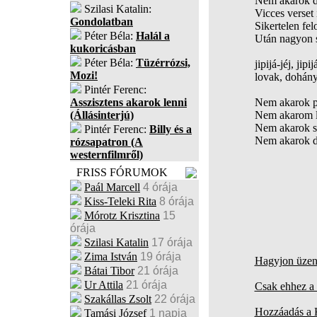
Nem akarok d
Szilasi Katalin:
Vicces verset 
Gondolatban
Sikertelen fel
Péter Béla:
Halál a
Után nagyon s
kukoricásban
Péter Béla:
Tüzérrózsi,
jipijá-jéj, jipij
Mozi!
lovak, dohány
Pintér Ferenc:
Asszisztens akarok lenni
Nem akarok pr
(Állásinterjú)
Nem akarom l
Nem akarok sz
Pintér Ferenc:
Billy és a
Nem akarok da
rózsapatron (A
westernfilmről)
FRISS FÓRUMOK
Paál Marcell
4 órája
Kiss-Teleki Rita
8 órája
Mórotz Krisztina
15
órája
Szilasi Katalin
17 órája
Zima István
19 órája
Hagyjon üzene
Bátai Tibor
21 órája
Ur Attila
21 órája
Csak ehhez a 
Szakállas Zsolt
22 órája
Hozzáadás a
Tamási József
1 napja