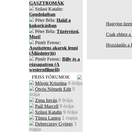
GASZTROMÁK
Szilasi Katalin:
Gondolatban
Péter Béla:
Halál a
Hagyjon üzene
kukoricásban
Péter Béla:
Tüzérrózsi,
Csak ehhez a 
Mozi!
Pintér Ferenc:
Hozzáadás a
Asszisztens akarok lenni
(Állásinterjú)
Pintér Ferenc:
Billy és a
rózsapatron (A
westernfilmről)
FRISS FÓRUMOK
Mórotz Krisztina
4 órája
Ötvös Németh Edit
5
órája
Zima István
8 órája
Paál Marcell
9 órája
Szilasi Katalin
9 órája
Tímea Lantos
1 napja
Debreczeny György
1
napja