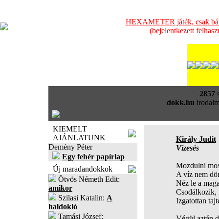
HEXAMETER játék, csak bátra
(bejelentkezett felhas
2857
s
dokk.hu
irodalm
KIEMELT
AJÁNLATUNK
Király Judit
Demény Péter
Vízesés
Egy fehér papírlap
Mozdulni mos
Új maradandokkok
A víz nem dö
Ötvös Németh Edit:
Néz le a mag
amikor
Csodálkozik,
Szilasi Katalin:
A
Izgatottan tajt
haldokló
Tamási József:
Végül aztán d