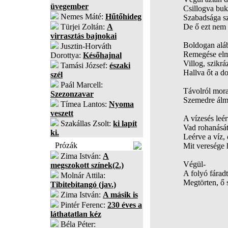
üvegember
Csillogva buk
Nemes Máté:
Hűtőhideg
Szabadsága s
Türjei Zoltán:
A
De ő ezt nem
virrasztás bajnokai
Boldogan alá
Jusztin-Horváth
Remegése elm
Dorottya:
Későhajnal
Villog, szikrá
Tamási József:
északi
Hallva őt a d
szél
Paál Marcell:
Távolról moraj
Szezonzavar
Szemedre álm
Tímea Lantos:
Nyoma
veszett
A vízesés leér
Szakállas Zsolt:
ki lapít
Vad rohanását
ki.
Leérve a víz, 
Prózák
Mit veresége h
Zima István:
A
Végül-
megszokott színek(2.)
A folyó fáradt
Molnár Attila:
Megtörten, ő 
Tibitebitangó (jav.)
Zima István:
A másik is
Pintér Ferenc:
230 éves a
láthatatlan kéz
Béla Péter: