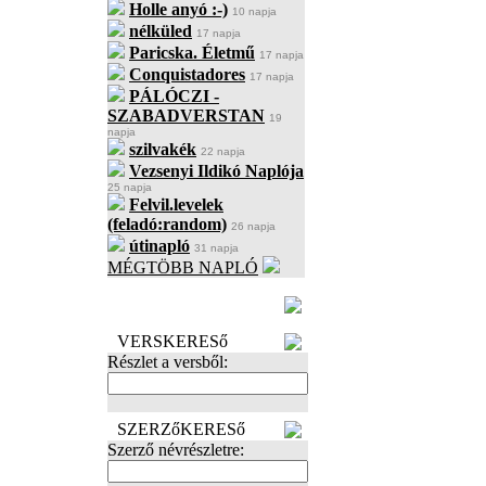
Holle anyó :-)
10 napja
nélküled
17 napja
Paricska. Életmű
17 napja
Conquistadores
17 napja
PÁLÓCZI -
SZABADVERSTAN
19
napja
szilvakék
22 napja
Vezsenyi Ildikó Naplója
25 napja
Felvil.levelek
(feladó:random)
26 napja
útinapló
31 napja
MÉGTÖBB NAPLÓ
BECENÉV
LEFOGLALÁSA
VERSKERESő
Részlet a versből:
SZERZőKERESő
Szerző névrészletre: