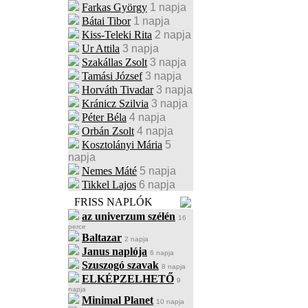
Farkas György
1 napja
Bátai Tibor
1 napja
Kiss-Teleki Rita
2 napja
Ur Attila
3 napja
Szakállas Zsolt
3 napja
Tamási József
3 napja
Horváth Tivadar
3 napja
Kránicz Szilvia
3 napja
Péter Béla
4 napja
Orbán Zsolt
4 napja
Kosztolányi Mária
5
napja
Nemes Máté
5 napja
Tikkel Lajos
6 napja
FRISS NAPLÓK
az univerzum szélén
16
perce
Baltazar
2 napja
Janus naplója
6 napja
Szuszogó szavak
8 napja
ELKÉPZELHETŐ
9
napja
Minimal Planet
10 napja