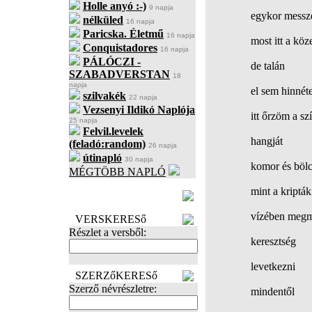
Holle anyó :-)
9 napja
egykor messz
nélküled
16 napja
Paricska. Életmű
16 napja
most itt a köz
Conquistadores
16 napja
PÁLÓCZI -
de talán
SZABADVERSTAN
18
napja
el sem hinnéte
szilvakék
22 napja
Vezsenyi Ildikó Naplója
itt őrzöm a s
25 napja
Felvil.levelek
hangját
(feladó:random)
26 napja
útinapló
30 napja
komor és bölc
MÉGTÖBB NAPLÓ
BECENÉV
mint a kripták
LEFOGLALÁSA
vízében megm
VERSKERESő
Részlet a versből:
keresztség
levetkezni
SZERZőKERESő
Szerző névrészletre:
mindentől