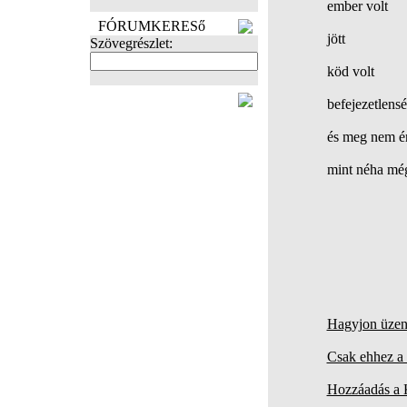
ember volt
FÓRUMKERESő
jött
Szövegrészlet:
köd volt
FOTÓK
befejezetlens
és meg nem ér
mint néha mé
Hagyjon üzene
Csak ehhez a 
Hozzáadás a