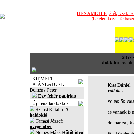
HEXAMETER játék, csak bátra
(bejelentkezett felhas
2857
s
dokk.hu
irodalm
KIEMELT
AJÁNLATUNK
Kiss Dániel
Demény Péter
voltak...
Egy fehér papírlap
voltak ők val
Új maradandokkok
Szilasi Katalin:
A
és vannak is 
haldokló
Tamási József:
de már egy ki
üvegember
Nemes Máté:
Hűtőhideg
itt a közelem