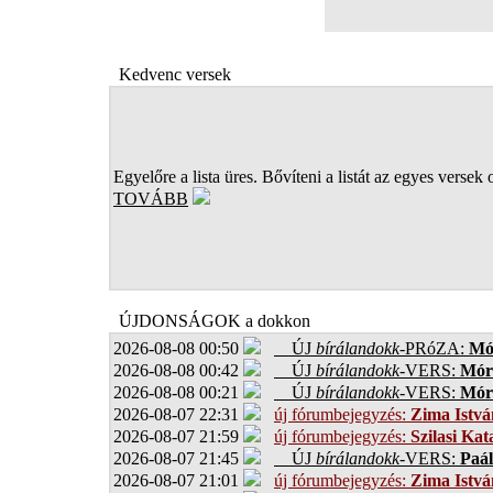
Kedvenc versek
Egyelőre a lista üres. Bővíteni a listát az egyes versek 
TOVÁBB
ÚJDONSÁGOK a dokkon
2026-08-08 00:50
ÚJ
bírálandokk
-PRóZA:
Mór
2026-08-08 00:42
ÚJ
bírálandokk
-VERS:
Móro
2026-08-08 00:21
ÚJ
bírálandokk
-VERS:
Móro
2026-08-07 22:31
új fórumbejegyzés:
Zima Istvá
2026-08-07 21:59
új fórumbejegyzés:
Szilasi Kat
2026-08-07 21:45
ÚJ
bírálandokk
-VERS:
Paál
2026-08-07 21:01
új fórumbejegyzés:
Zima Istvá