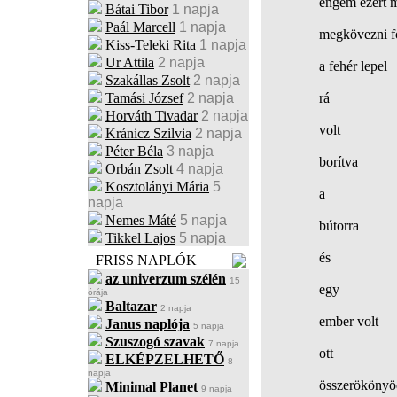
engem ezért 
Bátai Tibor
1 napja
Paál Marcell
1 napja
megkövezni f
Kiss-Teleki Rita
1 napja
Ur Attila
2 napja
a fehér lepel
Szakállas Zsolt
2 napja
Tamási József
2 napja
rá
Horváth Tivadar
2 napja
volt
Kránicz Szilvia
2 napja
Péter Béla
3 napja
borítva
Orbán Zsolt
4 napja
Kosztolányi Mária
5
a
napja
Nemes Máté
5 napja
bútorra
Tikkel Lajos
5 napja
és
FRISS NAPLÓK
az univerzum szélén
15
egy
órája
Baltazar
2 napja
ember volt
Janus naplója
5 napja
Szuszogó szavak
7 napja
ott
ELKÉPZELHETŐ
8
napja
összerökönyö
Minimal Planet
9 napja