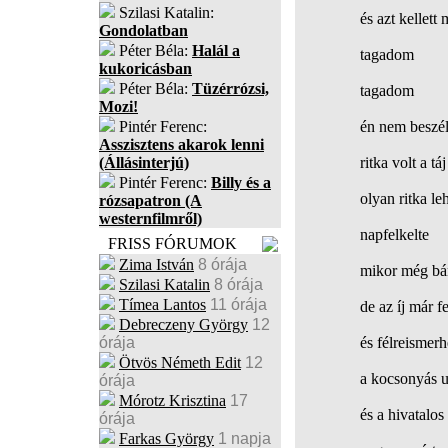
Szilasi Katalin:
és azt kellett
Gondolatban
Péter Béla:
Halál a
tagadom
kukoricásban
Péter Béla:
Tüzérrózsi,
tagadom
Mozi!
Pintér Ferenc:
én nem beszéln
Asszisztens akarok lenni
(Állásinterjú)
ritka volt a táj
Pintér Ferenc:
Billy és a
olyan ritka le
rózsapatron (A
westernfilmről)
napfelkelte
FRISS FÓRUMOK
Zima István
8 órája
mikor még bán
Szilasi Katalin
8 órája
Tímea Lantos
11 órája
de az íj már fe
Debreczeny György
12
órája
és félreismer
Ötvös Németh Edit
12
a kocsonyás u
órája
Mórotz Krisztina
17
és a hivatalos
órája
Farkas György
1 napja