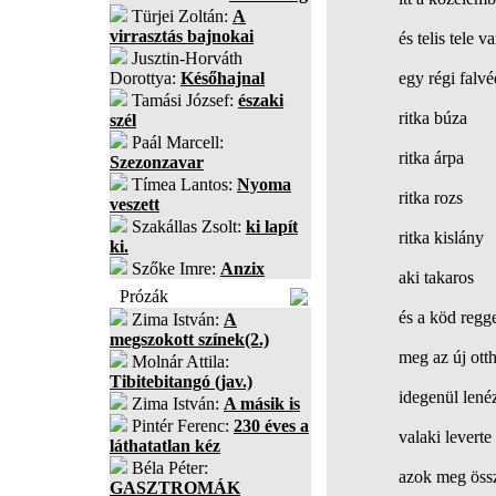
Türjei Zoltán:
A
virrasztás bajnokai
és telis tele 
Jusztin-Horváth
Dorottya:
Későhajnal
egy régi falv
Tamási József:
északi
ritka búza
szél
Paál Marcell:
ritka árpa
Szezonzavar
Tímea Lantos:
Nyoma
ritka rozs
veszett
Szakállas Zsolt:
ki lapít
ritka kislány
ki.
Szőke Imre:
Anzix
aki takaros
Prózák
és a köd regg
Zima István:
A
megszokott színek(2.)
meg az új ott
Molnár Attila:
Tibitebitangó (jav.)
idegenül lené
Zima István:
A másik is
Pintér Ferenc:
230 éves a
valaki leverte
láthatatlan kéz
Béla Péter:
azok meg öss
GASZTROMÁK